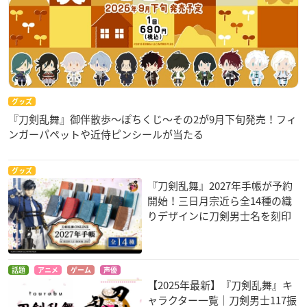
グッズ
『刀剣乱舞』御伴散歩～ぽちくじ～その2が9月下旬発売！フィ
ンガーパペットや近侍ピンシールが当たる
グッズ
『刀剣乱舞』2027年手帳が予約
開始！三日月宗近ら全14種の織
りデザインに刀剣男士名を刻印
話題
アニメ
ゲーム
声優
【2025年最新】『刀剣乱舞』キ
ャラクター一覧｜刀剣男士117振