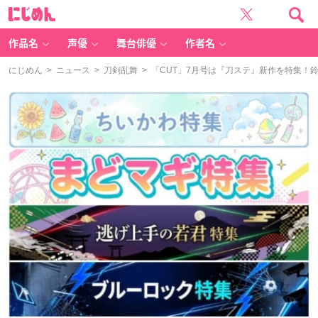
に
じ
め
ん
作品名
声優
舞台俳優
作者名
にじめん
>
ニュース
>
刀剣乱舞
> 「CUT」7月号は『刀ステ』新作を特集！