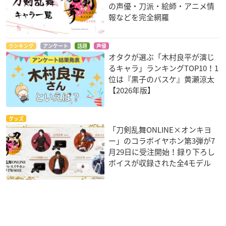
の声優・刀派・絵師・アニメ情
報などを完全網羅
ランキング
アンケート
話題
声優
オタクが選ぶ「木村良平が演じ
るキャラ」ランキングTOP10！1
位は『黒子のバスケ』黄瀬涼太
【2026年版】
グッズ
「刀剣乱舞ONLINE×オンキヨ
ー」のコラボイヤホン第3弾が7
月29日に受注開始！録り下ろし
ボイスが収録された全4モデル