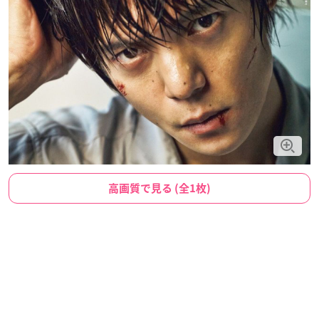
高画質で見る (全1枚)