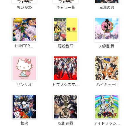
ちいかわ
キャラ一覧
鬼滅の刃
HUNTER...
暗殺教室
刀剣乱舞
サンリオ
ヒプノシスマ...
ハイキュー!!
銀魂
呪術廻戦
アイドリッシ...