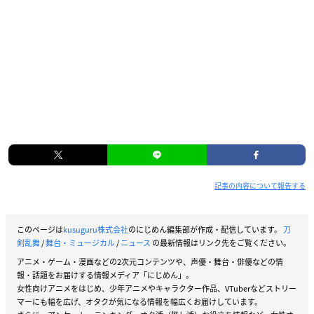
記事の内容について報告する
このページは
kusuguru株式会社
のにじめん編集部が作成・配信しています。
刀
剣乱舞
/
舞台・ミュージカル
/
ニュース
の最新情報はリンク先をご覧ください。
アニメ・ゲーム・漫画などの2次元コンテンツや、声優・舞台・俳優などの情
報・話題をお届けする情報メディア「にじめん」。
女性向けアニメをはじめ、少年アニメやキャラクター作品、VTuberなどストリー
マーにも幅を広げ、オタクが気になる情報を幅広くお届けしています。