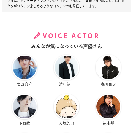
さらに、アンケート・ランキング・オタ活（推し活）お役立ち情報など、女性オ
タクがワクワク楽しめるようなコンテンツも発信しています。
VOICE ACTOR
みんなが気になっている声優さん
宮野真守
鈴村健一
森川智之
下野紘
大塚芳忠
速水奨