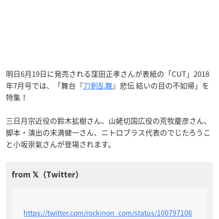
明日6月19日に発売される窪田正孝さんが表紙の「CUT」2018
年7月号では、「舞台『
刀剣乱舞
』悲伝 結いの目の不如帰」を
特集！
三日月宗近役の鈴木拡樹さん、山姥切国広役の荒牧慶彦さん、
脚本・演出の末満健一さん、ニトロプラス代表のでじたろうこ
と小坂崇氣さんが登場されます。
https://twitter.com/rockinon_com/status/100797106