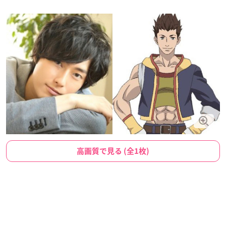
高画質で見る (全1枚)