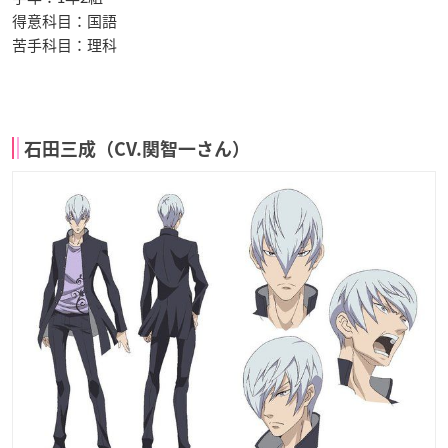
得意科目：国語
苦手科目：理科
石田三成（CV.関智一さん）