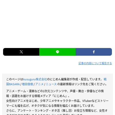
記事の内容について報告する
このページは
kusuguru株式会社
のにじめん編集部が作成・配信しています。
戦
国BASARA
/
増田俊樹
/
アニメ
/
ニュース
の最新情報はリンク先をご覧ください。
アニメ・ゲーム・漫画などの2次元コンテンツや、声優・舞台・俳優などの情
報・話題をお届けする情報メディア「にじめん」。
女性向けアニメをはじめ、少年アニメやキャラクター作品、VTuberなどストリー
マーにも幅を広げ、オタクが気になる情報を幅広くお届けしています。
さらに、アンケート・ランキング・オタ活（推し活）お役立ち情報など、女性オ