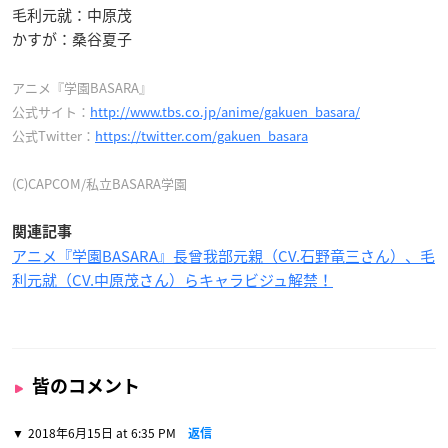
毛利元就：中原茂
かすが：桑谷夏子
アニメ『学園BASARA』
公式サイト：
http://www.tbs.co.jp/anime/gakuen_basara/
公式Twitter：
https://twitter.com/gakuen_basara
(C)CAPCOM/私立BASARA学園
関連記事
アニメ『学園BASARA』長曾我部元親（CV.石野竜三さん）、毛
利元就（CV.中原茂さん）らキャラビジュ解禁！
皆のコメント
2018年6月15日 at 6:35 PM
返信