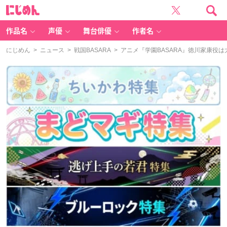
に
じ
め
ん
作品名
声優
舞台俳優
作者名
にじめん
>
ニュース
>
戦国BASARA
> アニメ『学園BASARA』徳川家康役