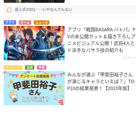
成人式のDQ……いやなんでもない
アプリ
ゲーム
ニュース
アプリ『戦国BASARA バトパ』P
Vの未公開カット＆描き下ろしア
ニメビジュアル公開！武将4人と
ド派手なバサラ技の紹介も
1コメント
ランキング
話題
声優
みんなが選ぶ「甲斐田裕子さん
が演じるキャラといえば？」TO
P10の結果発表！【2023年版】