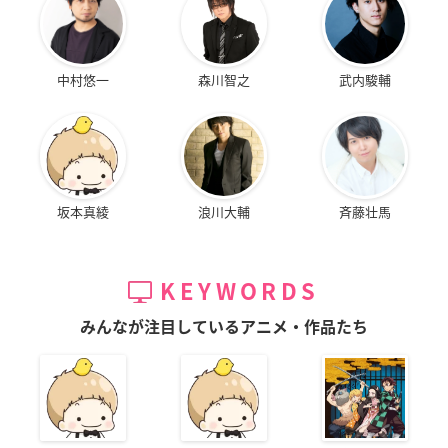
中村悠一
森川智之
武内駿輔
坂本真綾
浪川大輔
斉藤壮馬
KEYWORDS
みんなが注目しているアニメ・作品たち