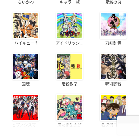
ちいかわ
キャラ一覧
鬼滅の刃
ハイキュー!!
アイドリッシ...
刀剣乱舞
銀魂
暗殺教室
呪術廻戦
ヒプノシスマ...
忍たま乱太郎
名探偵コナン