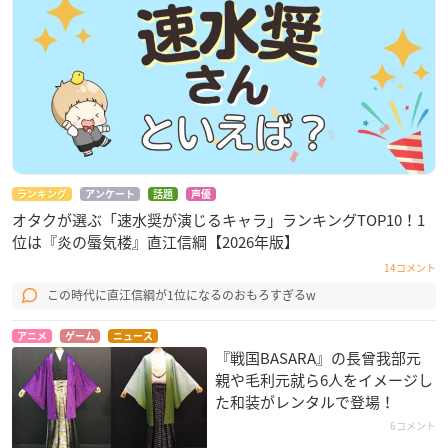
ランキング
アンケート
話題
声優
オタクが選ぶ「速水奨が演じるキャラ」ランキングTOP10！1
位は『炎の蜃気楼』直江信綱【2026年版】
14コメント
この時代に直江信綱が1位になるのおもろすぎるw
アニメ
ゲーム
ニュース
『戦国BASARA』の長曾我部元
親や毛利元就ら6人をイメージし
た和装がレンタルで登場！
6コメント