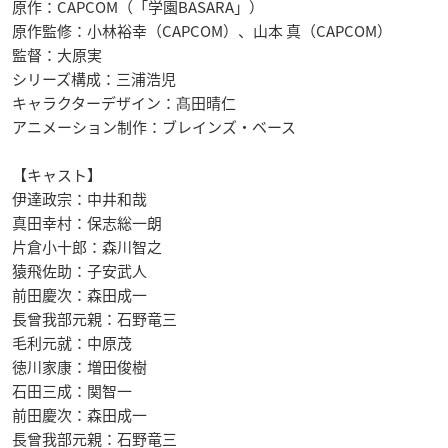
原作：CAPCOM（「学園BASARA」）
原作監修：小林裕幸（CAPCOM）、山本 真（CAPCOM）
監督：大原実
シリーズ構成：三浦浩児
キャラクターデザイン：髙田晴仁
アニメーション制作：ブレインズ・ベース
【キャスト】
伊達政宗：中井和哉
真田幸村：保志総一朗
片倉小十郎：森川智之
猿飛佐助：子安武人
前田慶次：森田成一
長曾我部元親：石野竜三
毛利元就：中原茂
徳川家康：増田俊樹
石田三成：関智一
前田慶次：森田成一
長曾我部元親：石野竜三