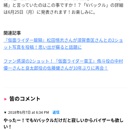
緒」と言っていたのはこの事ですか！？「Vバックル」の詳細
は6月25日（月）に発表されます！お楽しみに。
関連記事
『仮面ライダー龍騎』松田悟志さんが須賀貴匡さんとの2ショ
ット写真を投稿！思い出が蘇ると話題に
ファン感涙の2ショット！『仮面ライダー電王』侑斗役の中村
優一さんと良太郎役の佐藤健さんが10年ぶりに再会！
皆のコメント
2018年6月7日 at 6:34 PM
返信
やったー！でもVバックルだけだと寂しいからバイザーも欲し
い！