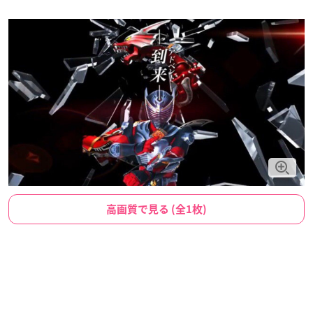
高画質で見る (全1枚)