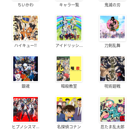
ちいかわ
キャラ一覧
鬼滅の刃
ハイキュー!!
アイドリッシ...
刀剣乱舞
銀魂
暗殺教室
呪術廻戦
ヒプノシスマ...
名探偵コナン
忍たま乱太郎