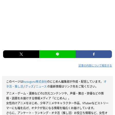
記事の内容について報告する
このページは
kusuguru株式会社
のにじめん編集部が作成・配信しています。
オ
タ活・推し活
/
グッズ
/
ニュース
の最新情報はリンク先をご覧ください。
アニメ・ゲーム・漫画などの2次元コンテンツや、声優・舞台・俳優などの情
報・話題をお届けする情報メディア「にじめん」。
女性向けアニメをはじめ、少年アニメやキャラクター作品、VTuberなどストリー
マーにも幅を広げ、オタクが気になる情報を幅広くお届けしています。
さらに、アンケート・ランキング・オタ活（推し活）お役立ち情報など、女性オ