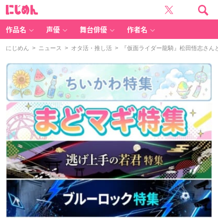
に
じ
め
ん
作品名
声優
舞台俳優
作者名
にじめん
>
ニュース
>
オタ活・推し活
> 『仮面ライダー龍騎』松田悟志さん