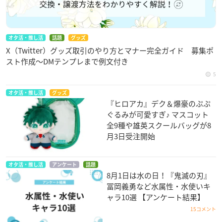
オタ活・推し活
話題
グッズ
X（Twitter）グッズ取引のやり方とマナー完全ガイド 募集ポ
スト作成〜DMテンプレまで例文付き
5
オタ活・推し活
グッズ
『ヒロアカ』デク＆爆豪のぷぷ
ぐるみが可愛すぎ♪ マスコット
全9種や雄英スクールバッグが8
月3日受注開始
オタ活・推し活
アンケート
話題
8月1日は水の日！『鬼滅の刃』
冨岡義勇など水属性・水使いキ
ャラ10選 【アンケート結果】
15コメント