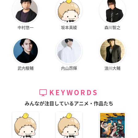
中村悠一
坂本真綾
森川智之
武内駿輔
内山昂輝
浪川大輔
KEYWORDS
みんなが注目しているアニメ・作品たち