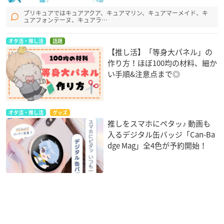
プリキュアではキュアアクア、キュアマリン、キュアマーメイド、キ
ュアフォンテーヌ、キュアラ…
オタ活・推し活
話題
【推し活】「等身大パネル」の
作り方！ほぼ100均の材料、細か
い手順&注意点まで◎
オタ活・推し活
グッズ
推しをスマホにペタッ♪ 動画も
入るデジタル缶バッジ「Can-Ba
dge Mag」全4色が予約開始！