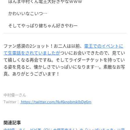
ほんま中村くん電王大好きやなｗｗｗ
かわいいなこいつ…
そしてやっぱり健ちゃん好きやわー
ファン感涙の2ショット！お二人は以前、
電王でのイベントに
て生電話をされていましたが
ついにお会いできたので、見てい
て嬉しくなる再会ですね。そしてライダーチケットを持ってい
る姿を見ると、懐かしさでいっぱいになります…。素敵なお写
真、ありがとうございます！
中村優一さん
Twitter：
https://twitter.com/NvKknpbmkIbDg6m
関連記事
中村優一さん、ピピ美（CV：大塚芳忠さん）の「いっぱいちゅき」に萌