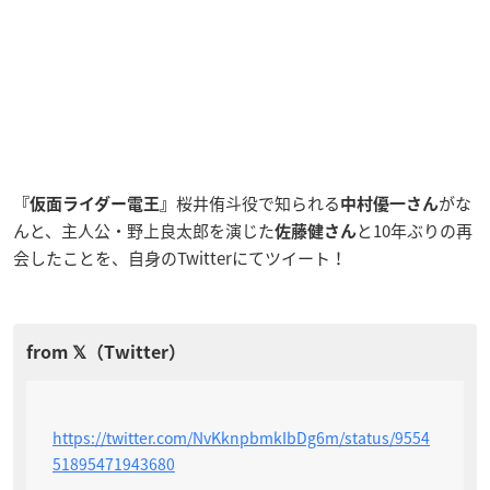
桜井侑斗役で知られる
がな
『仮面ライダー電王』
中村優一さん
んと、主人公・野上良太郎を演じた
と10年ぶりの再
佐藤健さん
会したことを、自身のTwitterにてツイート！
https://twitter.com/NvKknpbmkIbDg6m/status/9554
51895471943680