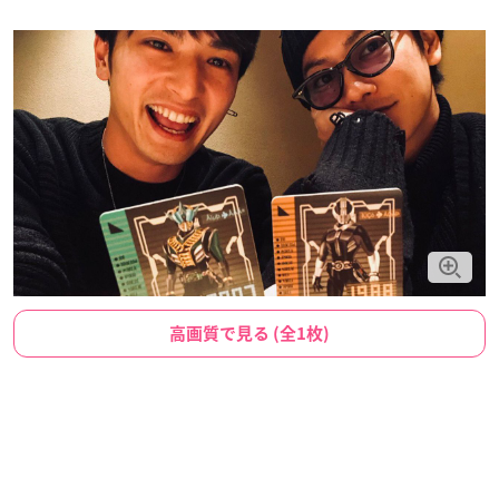
高画質で見る (全1枚)