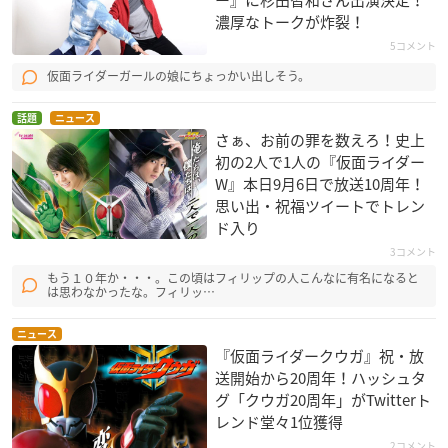
ー』に杉田智和さん出演決定！
濃厚なトークが炸裂！
5コメント
仮面ライダーガールの娘にちょっかい出しそう。
話題
ニュース
さぁ、お前の罪を数えろ！史上
初の2人で1人の『仮面ライダー
W』本日9月6日で放送10周年！
思い出・祝福ツイートでトレン
ド入り
3コメント
もう１０年か・・・。この頃はフィリップの人こんなに有名になると
は思わなかったな。フィリッ…
ニュース
『仮面ライダークウガ』祝・放
送開始から20周年！ハッシュタ
グ「クウガ20周年」がTwitterト
レンド堂々1位獲得
2コメント