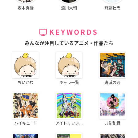
坂本真綾
浪川大輔
斉藤壮馬
KEYWORDS
みんなが注目しているアニメ・作品たち
ちいかわ
キャラ一覧
鬼滅の刃
ハイキュー!!
アイドリッシ...
刀剣乱舞