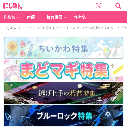
に
じ
め
ん
作品名
声優
舞台俳優
作者名
にじめん
>
ニュース
>
仮面ライダーシリーズ
> ファン感涙の2ショット！『