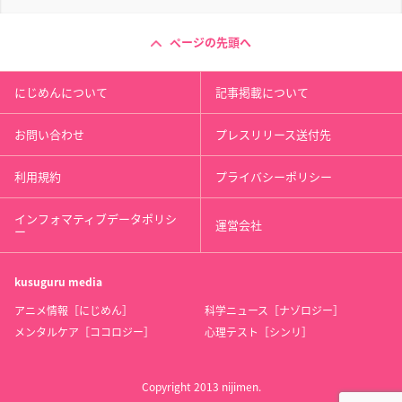
ページの先頭へ
にじめんについて
記事掲載について
お問い合わせ
プレスリリース送付先
利用規約
プライバシーポリシー
インフォマティブデータポリシ
運営会社
ー
kusuguru
media
アニメ情報［にじめん］
科学ニュース［ナゾロジー］
メンタルケア［ココロジー］
心理テスト［シンリ］
Copyright 2013 nijimen.