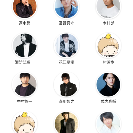
速水奨
宮野真守
木村昴
諏訪部順一
花江夏樹
村瀬歩
中村悠一
森川智之
武内駿輔