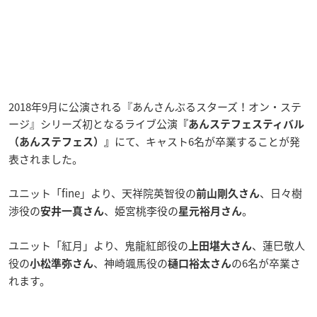
2018年9月に公演される『あんさんぶるスターズ！オン・ステ
ージ』シリーズ初となるライブ公演
『あんステフェスティバル
にて、キャスト6名が卒業することが発
（あんステフェス）』
表されました。
ユニット「fine」より、天祥院英智役の
、日々樹
前山剛久さん
渉役の
、姫宮桃李役の
。
安井一真さん
星元裕月さん
ユニット「紅月」より、鬼龍紅郎役の
、蓮巳敬人
上田堪大さん
役の
、神崎颯馬役の
の6名が卒業さ
小松準弥さん
樋口裕太さん
れます。