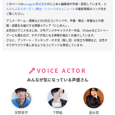
このページは
kusuguru株式会社
のにじめん編集部が作成・配信しています。
あ
んさんぶるスターズ！
/
舞台・ミュージカル
/
ニュース
の最新情報はリンク先を
ご覧ください。
アニメ・ゲーム・漫画などの2次元コンテンツや、声優・舞台・俳優などの情
報・話題をお届けする情報メディア「にじめん」。
女性向けアニメをはじめ、少年アニメやキャラクター作品、VTuberなどストリー
マーにも幅を広げ、オタクが気になる情報を幅広くお届けしています。
さらに、アンケート・ランキング・オタ活（推し活）お役立ち情報など、女性オ
タクがワクワク楽しめるようなコンテンツも発信しています。
VOICE ACTOR
みんなが気になっている声優さん
宮野真守
下野紘
速水奨