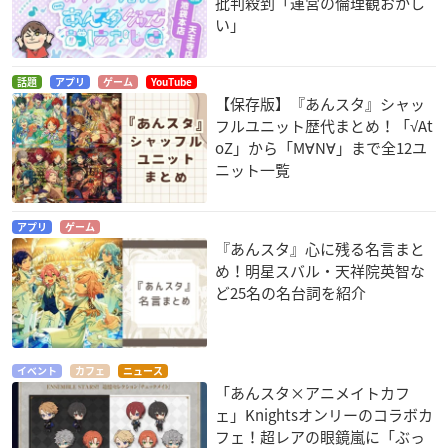
批判殺到「運営の倫理観おかし
い」
話題
アプリ
ゲーム
YouTube
【保存版】『あんスタ』シャッ
フルユニット歴代まとめ！「√At
oZ」から「M∀N∀」まで全12ユ
ニット一覧
アプリ
ゲーム
『あんスタ』心に残る名言まと
め！明星スバル・天祥院英智な
ど25名の名台詞を紹介
イベント
カフェ
ニュース
「あんスタ×アニメイトカフ
ェ」Knightsオンリーのコラボカ
フェ！超レアの眼鏡嵐に「ぶっ