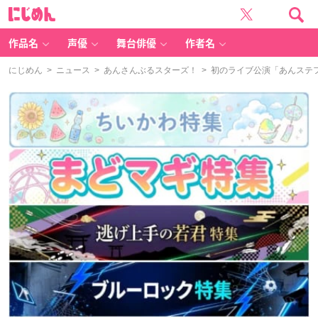
に
じ
め
ん
作品名
声優
舞台俳優
作者名
にじめん
>
ニュース
>
あんさんぶるスターズ！
> 初のライブ公演「あんステフ