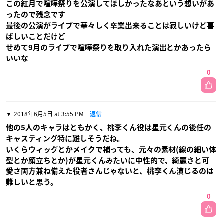
この紅月で喧嘩祭りを公演してほしかったなあという想いがあ
ったので残念です
最後の公演がライブで華々しく卒業出来ることは寂しいけど喜
ばしいことだけど
せめて9月のライブで喧嘩祭りを取り入れた演出とかあったら
いいな
0
2018年6月5日 at 3:55 PM
返信
他の5人のキャラはともかく、桃李くん役は星元くんの後任の
キャスティング特に難しそうだね。
いくらウィッグとかメイクで補っても、元々の素材(線の細い体
型とか顔立ちとか)が星元くんみたいに中性的で、綺麗さと可
愛さ両方兼ね備えた役者さんじゃないと、桃李くん演じるのは
難しいと思う。
0