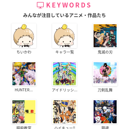
KEYWORDS
みんなが注目しているアニメ・作品たち
ちいかわ
キャラ一覧
鬼滅の刃
HUNTER...
アイドリッシ...
刀剣乱舞
暗殺教室
ハイキュー!!
銀魂