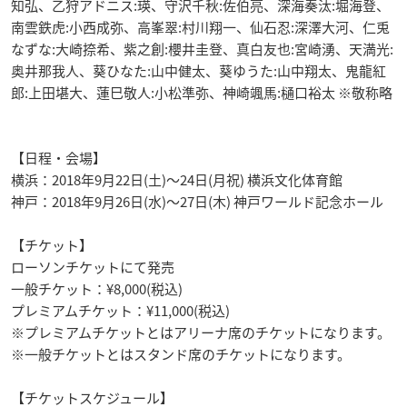
知弘、乙狩アドニス:瑛、守沢千秋:佐伯亮、深海奏汰:堀海登、
南雲鉄虎:小西成弥、高峯翠:村川翔一、仙石忍:深澤大河、仁兎
なずな:大崎捺希、紫之創:櫻井圭登、真白友也:宮崎湧、天満光:
奥井那我人、葵ひなた:山中健太、葵ゆうた:山中翔太、鬼龍紅
郎:上田堪大、蓮巳敬人:小松準弥、神崎颯馬:樋口裕太 ※敬称略
【日程・会場】
横浜：2018年9月22日(土)～24日(月祝) 横浜文化体育館
神戸：2018年9月26日(水)～27日(木) 神戸ワールド記念ホール
【チケット】
ローソンチケットにて発売
一般チケット：¥8,000(税込)
プレミアムチケット：¥11,000(税込)
※プレミアムチケットとはアリーナ席のチケットになります。
※一般チケットとはスタンド席のチケットになります。
【チケットスケジュール】