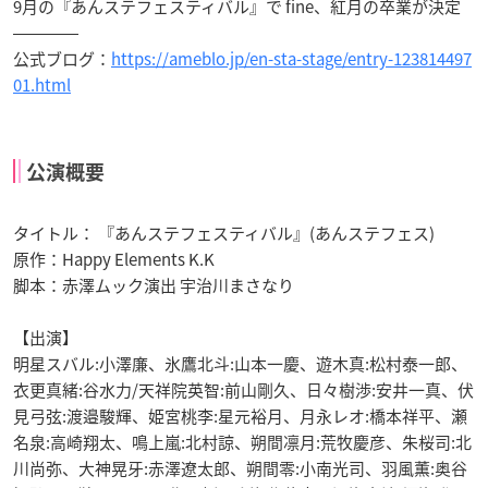
9月の『あんステフェスティバル』で fine、紅月の卒業が決定
――――
公式ブログ：
https://ameblo.jp/en-sta-stage/entry-123814497
01.html
公演概要
タイトル： 『あんステフェスティバル』(あんステフェス)
原作：Happy Elements K.K
脚本：赤澤ムック演出 宇治川まさなり
【出演】
明星スバル:小澤廉、氷鷹北斗:山本一慶、遊木真:松村泰一郎、
衣更真緒:谷水力/天祥院英智:前山剛久、日々樹渉:安井一真、伏
見弓弦:渡邉駿輝、姫宮桃李:星元裕月、月永レオ:橋本祥平、瀬
名泉:高崎翔太、鳴上嵐:北村諒、朔間凛月:荒牧慶彦、朱桜司:北
川尚弥、大神晃牙:赤澤遼太郎、朔間零:小南光司、羽風薫:奥谷