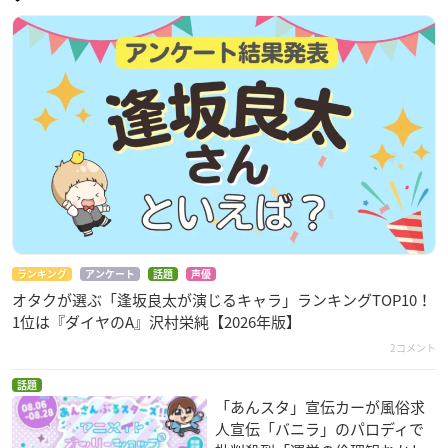
ランキング
アンケート
話題
声優
オタクが選ぶ「逢坂良太が演じるキャラ」ランキングTOP10！
1位は『ダイヤのA』沢村栄純【2026年版】
2コメント
話題
「あんスタ」宣伝カーが風俗求
人宣伝「バニラ」のパロディで