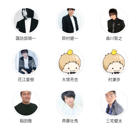
諏訪部順一
鈴村健一
森川智之
花江夏樹
大塚芳忠
村瀬歩
稲田徹
斉藤壮馬
三宅健太