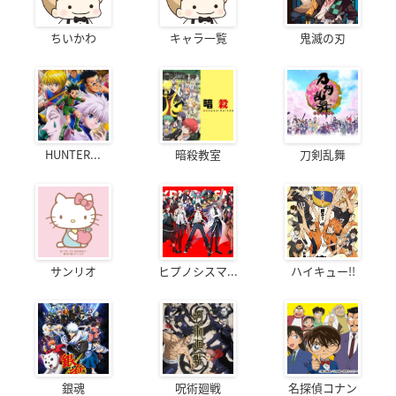
ちいかわ
キャラ一覧
鬼滅の刃
HUNTER...
暗殺教室
刀剣乱舞
サンリオ
ヒプノシスマ...
ハイキュー!!
銀魂
呪術廻戦
名探偵コナン