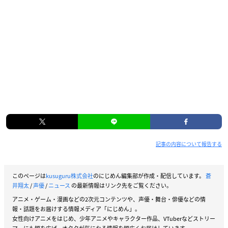
記事の内容について報告する
このページは
kusuguru株式会社
のにじめん編集部が作成・配信しています。
蒼
井翔太
/
声優
/
ニュース
の最新情報はリンク先をご覧ください。
アニメ・ゲーム・漫画などの2次元コンテンツや、声優・舞台・俳優などの情
報・話題をお届けする情報メディア「にじめん」。
女性向けアニメをはじめ、少年アニメやキャラクター作品、VTuberなどストリー