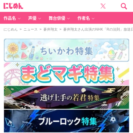
に
じ
め
ん
作品名
声優
舞台俳優
作者名
にじめん
>
ニュース
>
蒼井翔太
> 蒼井翔太さん出演のNHK「Rの法則」放送日