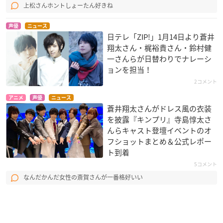
上松さんホントしょーたん好きね
声優
ニュース
日テレ「ZIP!」1月14日より蒼井
翔太さん・梶裕貴さん・鈴村健
一さんらが日替わりでナレーシ
ョンを担当！
2コメント
アニメ
声優
ニュース
蒼井翔太さんがドレス風の衣装
を披露『キンプリ』寺島惇太さ
んらキャスト登壇イベントのオ
フショットまとめ＆公式レポー
ト到着
5コメント
なんだかんだ女性の斎賀さんが一番格好いい