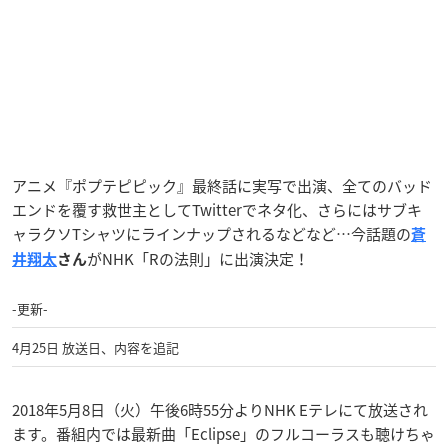
アニメ『ポプテピピック』最終話に実写で出演、全てのバッド
エンドを覆す救世主としてTwitterでネタ化、さらにはサブキ
ャラクソTシャツにラインナップされるなどなど…今話題の
蒼
がNHK「Rの法則」に出演決定！
井翔太
さん
-更新-
4月25日 放送日、内容を追記
2018年5月8日（火）午後6時55分よりNHK Eテレにて放送され
ます。番組内では最新曲「Eclipse」のフルコーラスも聴けちゃ