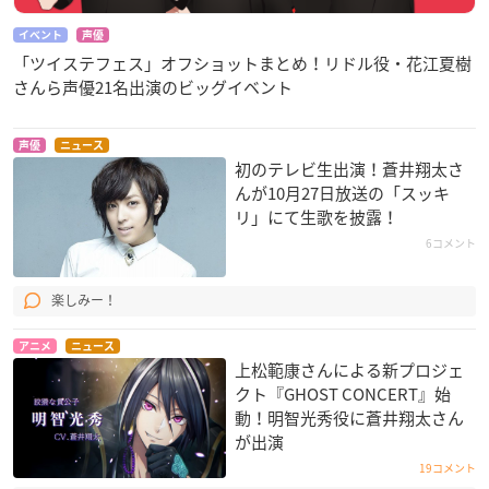
イベント
声優
「ツイステフェス」オフショットまとめ！リドル役・花江夏樹
さんら声優21名出演のビッグイベント
声優
ニュース
初のテレビ生出演！蒼井翔太さ
んが10月27日放送の「スッキ
リ」にて生歌を披露！
6コメント
楽しみー！
アニメ
ニュース
上松範康さんによる新プロジェ
クト『GHOST CONCERT』始
動！明智光秀役に蒼井翔太さん
が出演
19コメント