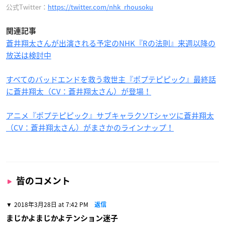
公式Twitter：
https://twitter.com/nhk_rhousoku
関連記事
蒼井翔太さんが出演される予定のNHK『Rの法則』来週以降の
放送は検討中
すべてのバッドエンドを救う救世主『ポプテピピック』最終話
に蒼井翔太（CV：蒼井翔太さん）が登場！
アニメ『ポプテピピック』サブキャラクソTシャツに蒼井翔太
（CV：蒼井翔太さん）がまさかのラインナップ！
皆のコメント
2018年3月28日 at 7:42 PM
返信
まじかよまじかよテンション迷子