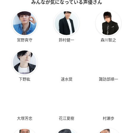
みんなが気になっている声優さん
宮野真守
鈴村健一
森川智之
下野紘
速水奨
諏訪部順一
大塚芳忠
花江夏樹
村瀬歩