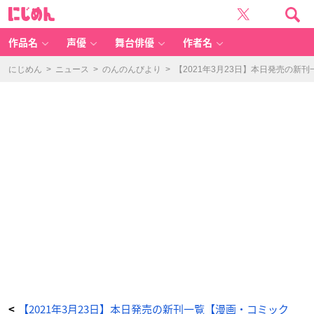
刷
に
っ
じ
た
め
も
ん
ん
だ!
作品名
声優
舞台俳優
作者名
(3)
-
ア
ニ
にじめん
>
ニュース
>
のんのんびより
>
【2021年3月23日】本日発売の新
メ
情
報
サ
イ
ト
に
じ
め
ん
【2021年3月23日】本日発売の新刊一覧【漫画・コミック
<