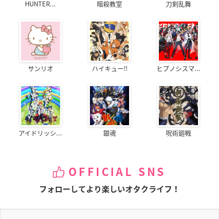
HUNTER...
暗殺教室
刀剣乱舞
サンリオ
ハイキュー!!
ヒプノシスマ...
アイドリッシ...
銀魂
呪術廻戦
OFFICIAL SNS
フォローしてより楽しいオタクライフ！