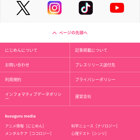
ページの先頭へ
にじめんについて
記事掲載について
お問い合わせ
プレスリリース送付先
利用規約
プライバシーポリシー
インフォマティブデータポリシ
運営会社
ー
kusuguru
media
アニメ情報［にじめん］
科学ニュース［ナゾロジー］
メンタルケア［ココロジー］
心理テスト［シンリ］