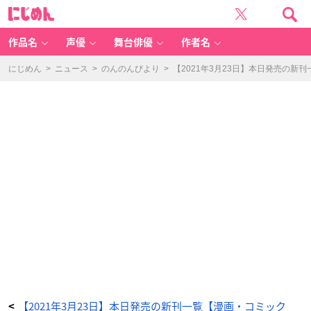
魔
に
法
じ
使
め
い
ん
で
引
作品名
声優
舞台俳優
作者名
き
こ
も
り?
にじめん
>
ニュース
>
のんのんびより
>
【2021年3月23日】本日発売の新
0
5
~
モ
フ
モ
フ
と
学
ぶ
魔
法
学
校
生
活
~
-
ア
ニ
メ
情
報
サ
イ
ト
に
じ
め
ん
【2021年3月23日】本日発売の新刊一覧【漫画・コミック
<