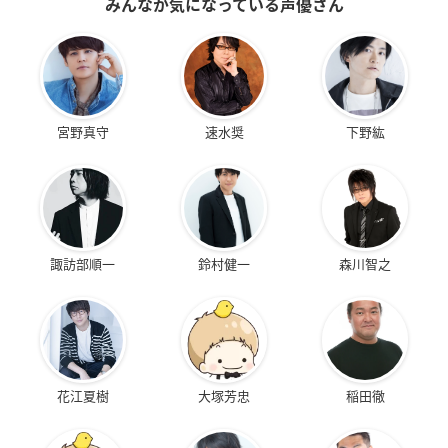
みんなが気になっている声優さん
宮野真守
速水奨
下野紘
諏訪部順一
鈴村健一
森川智之
花江夏樹
大塚芳忠
稲田徹