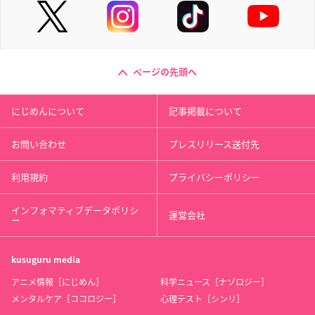
ページの先頭へ
にじめんについて
記事掲載について
お問い合わせ
プレスリリース送付先
利用規約
プライバシーポリシー
インフォマティブデータポリシ
運営会社
ー
kusuguru
media
アニメ情報［にじめん］
科学ニュース［ナゾロジー］
メンタルケア［ココロジー］
心理テスト［シンリ］