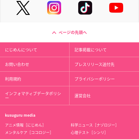
ページの先頭へ
にじめんについて
記事掲載について
お問い合わせ
プレスリリース送付先
利用規約
プライバシーポリシー
インフォマティブデータポリシ
運営会社
ー
kusuguru
media
アニメ情報［にじめん］
科学ニュース［ナゾロジー］
メンタルケア［ココロジー］
心理テスト［シンリ］