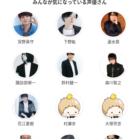
みんなが気になっている声優さん
宮野真守
下野紘
速水奨
諏訪部順一
鈴村健一
森川智之
花江夏樹
村瀬歩
大塚芳忠