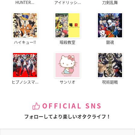
HUNTER...
アイドリッシ...
刀剣乱舞
ハイキュー!!
暗殺教室
銀魂
ヒプノシスマ...
サンリオ
呪術廻戦
OFFICIAL SNS
フォローしてより楽しいオタクライフ！