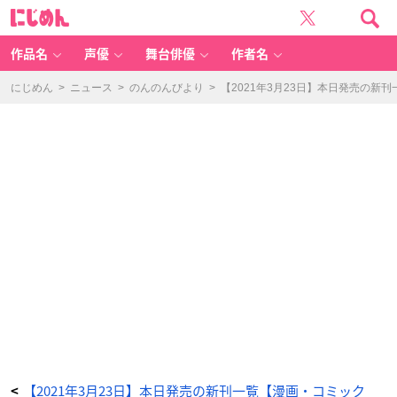
ア
に
ン
じ
メ
め
ッ
ん
ト
ー
作品名
声優
舞台俳優
作者名
あ
る
脳
外
にじめん
>
ニュース
>
のんのんびより
>
【2021年3月23日】本日発売の新
科
医
の
日
記
ー
(1)
-
ア
ニ
メ
情
報
サ
イ
ト
に
じ
め
ん
【2021年3月23日】本日発売の新刊一覧【漫画・コミック
<