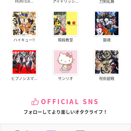
HUNTER...
アイドリッシ...
刀剣乱舞
ハイキュー!!
暗殺教室
銀魂
ヒプノシスマ...
サンリオ
呪術廻戦
OFFICIAL SNS
フォローしてより楽しいオタクライフ！