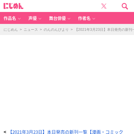
山
に
田
じ
く
め
ん
ん
と
Lv
作品名
声優
舞台俳優
作者名
9
9
9
の
にじめん
>
ニュース
>
のんのんびより
>
【2021年3月23日】本日発売の新
恋
を
す
る
(3)
-
ア
ニ
メ
情
報
サ
イ
ト
に
じ
め
ん
【2021年3月23日】本日発売の新刊一覧【漫画・コミック
<