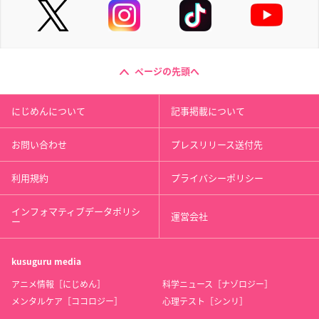
ページの先頭へ
にじめんについて
記事掲載について
お問い合わせ
プレスリリース送付先
利用規約
プライバシーポリシー
インフォマティブデータポリシ
運営会社
ー
kusuguru
media
アニメ情報［にじめん］
科学ニュース［ナゾロジー］
メンタルケア［ココロジー］
心理テスト［シンリ］