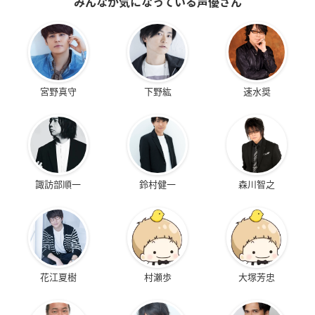
みんなが気になっている声優さん
宮野真守
下野紘
速水奨
諏訪部順一
鈴村健一
森川智之
花江夏樹
村瀬歩
大塚芳忠