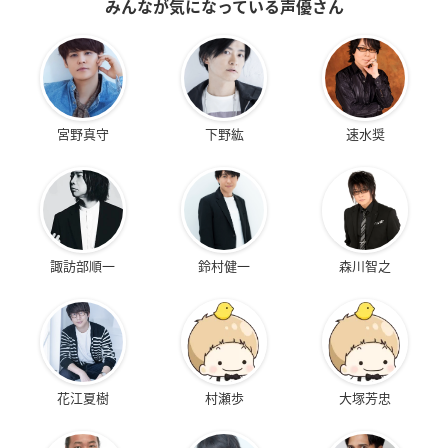
みんなが気になっている声優さん
宮野真守
下野紘
速水奨
諏訪部順一
鈴村健一
森川智之
花江夏樹
村瀬歩
大塚芳忠