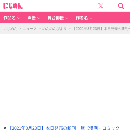
惑
に
わ
じ
な
め
い
ん
星
(6)
作品名
声優
舞台俳優
作者名
-
ア
ニ
メ
にじめん
>
ニュース
>
のんのんびより
>
【2021年3月23日】本日発売の新
情
報
サ
イ
ト
に
じ
め
ん
【2021年3月23日】本日発売の新刊一覧【漫画・コミック
<