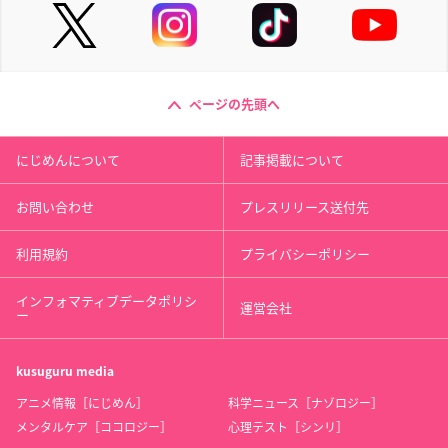
ページの先頭へ
にじめんについて
記事掲載について
お問い合わせ
プレスリリース送付先
利用規約
プライバシーポリシー
インフォマティブデータポリシ
運営会社
ー
kusuguru
media
アニメ情報［にじめん］
科学ニュース［ナゾロジー］
メンタルケア［ココロジー］
心理テスト［シンリ］