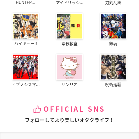
HUNTER...
アイドリッシ...
刀剣乱舞
ハイキュー!!
暗殺教室
銀魂
ヒプノシスマ...
サンリオ
呪術廻戦
OFFICIAL SNS
フォローしてより楽しいオタクライフ！