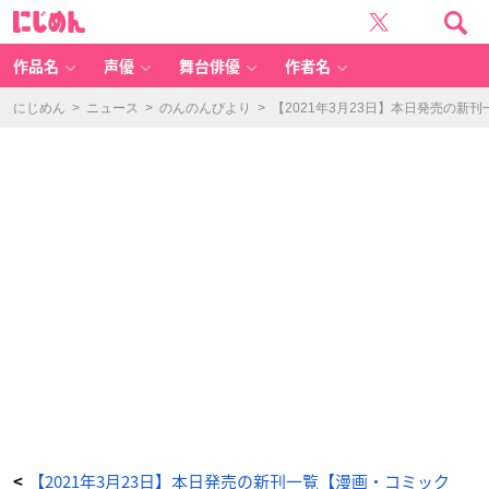
ハ
に
コ
じ
ヅ
め
メ
ん
~
交
作品名
声優
舞台俳優
作者名
番
女
子
の
にじめん
>
ニュース
>
のんのんびより
>
【2021年3月23日】本日発売の新
逆
襲
~
(1
6)
-
ア
ニ
メ
情
報
サ
イ
ト
に
じ
め
ん
【2021年3月23日】本日発売の新刊一覧【漫画・コミック
<