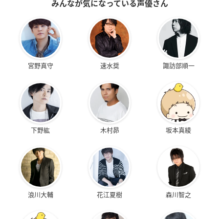
みんなが気になっている声優さん
宮野真守
速水奨
諏訪部順一
下野紘
木村昴
坂本真綾
浪川大輔
花江夏樹
森川智之