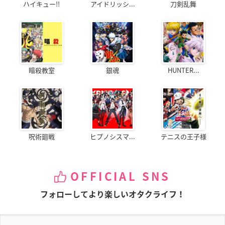
ハイキュー!!
アイドリッシ...
刀剣乱舞
暗殺教室
銀魂
HUNTER...
呪術廻戦
ヒプノシスマ...
テニスの王子様
OFFICIAL SNS
フォローしてより楽しいオタクライフ！