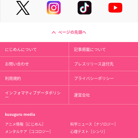
ページの先頭へ
にじめんについて
記事掲載について
お問い合わせ
プレスリリース送付先
利用規約
プライバシーポリシー
インフォマティブデータポリシ
運営会社
ー
kusuguru
media
アニメ情報［にじめん］
科学ニュース［ナゾロジー］
メンタルケア［ココロジー］
心理テスト［シンリ］