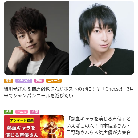
書籍
ドラマCD
声優
ニュース
緑川光さん＆柿原徹也さんがホストの卵に！？「Cheese!」3月
号でシャンパンコールを浴びたい
話題
アニメ
声優
「熱血キャラを演じる声優」と
いえばこの人！岡本信彦さん・
日野聡さんら人気声優が大集合