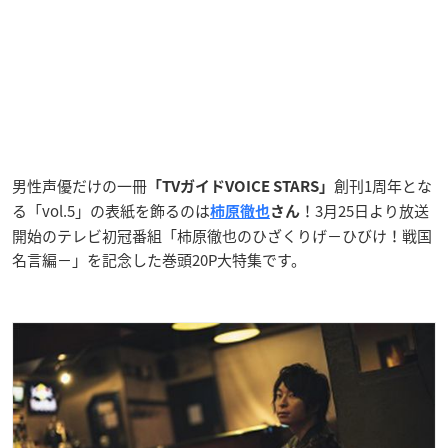
男性声優だけの一冊
創刊1周年とな
「TVガイドVOICE STARS」
る「vol.5」の表紙を飾るのは
！3月25日より放送
柿原徹也
さん
開始のテレビ初冠番組「柿原徹也のひざくりげ－ひびけ！戦国
名言編－」を記念した巻頭20P大特集です。