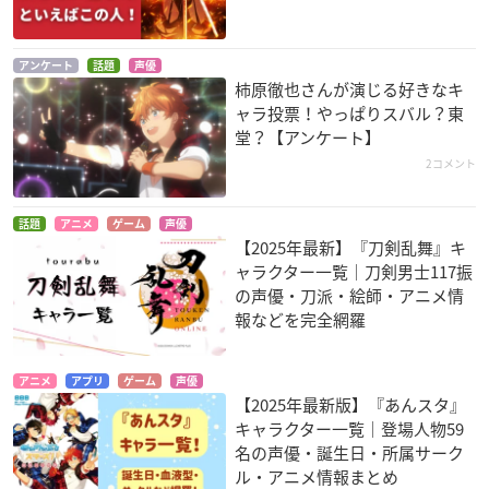
アンケート
話題
声優
柿原徹也さんが演じる好きなキ
ャラ投票！やっぱりスバル？東
堂？【アンケート】
2コメント
話題
アニメ
ゲーム
声優
【2025年最新】『刀剣乱舞』キ
ャラクター一覧｜刀剣男士117振
の声優・刀派・絵師・アニメ情
報などを完全網羅
アニメ
アプリ
ゲーム
声優
【2025年最新版】『あんスタ』
キャラクター一覧｜登場人物59
名の声優・誕生日・所属サーク
ル・アニメ情報まとめ