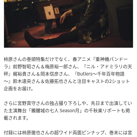
柿原さんの巻頭特集だけでなく、春アニメ『重神機パンドー
ラ』前野智昭さん＆梅原裕一郎さん、『ニル・アドミラリの天
秤』梶裕貴さん＆岡本信彦さん、『Butlers～千年百年物語
～』鈴木達央さん＆佐藤拓也さんと注目キャストの2ショット
企画をお届け。
さらに宮野真守さんの独占撮り下ろしや、先日まで出演してい
た主演舞台「髑髏城の七人 Season月」の千秋楽リポートも掲
載されます。
付録には柿原徹也さんの超ワイド両面ピンナップ、巻末には宮