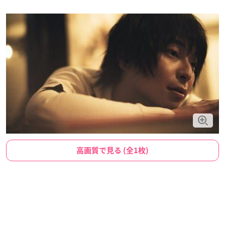
高画質で見る (全1枚)