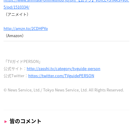
5/pd/1510334/
（アニメイト）
http://amzn.to/2CDHPYp
（Amazon）
「TVガイドPERSON」
公式サイト：
http://zasshi.tv/category/tvguide-person
公式Twitter：
https://twitter.com/TVguidePERSON
© News Service, Ltd./ Tokyo News Service, Ltd. All Rights Reserved.
皆のコメント