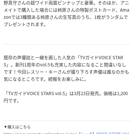
野真守さんの超ワイド両面ピンナップと豪華。そのほか、アニ
メイトで購入した場合には柿原さんの特製ポストカード、Ama
zonでは3種類ある柿原さんの生写真のうち、1枚がランダムで
プレゼントされます。
既存の声優誌と一線を画した人気の「TVガイドVOICE STAR
S」。創刊1周年のvol.5も充実した内容になること間違いなし
です！今回レスリー・キー
さんが撮り下ろす声優は誰なのかも
気になるところです。続報をお楽しみに。
「TVガイドVOICE STARS vol.5」は3月23日発売。価格は1,200
円です。
▼購入はこちら
https://www.animate-onlineshop.jp/pn/【ムック】VOICE+STARS+Vol.