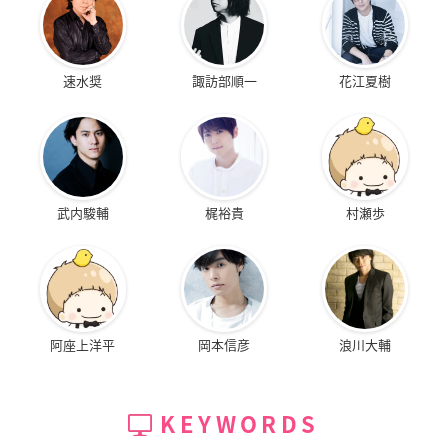
速水奨
諏訪部順一
花江夏樹
武内駿輔
梶裕貴
村瀬歩
阿座上洋平
岡本信彦
浪川大輔
KEYWORDS