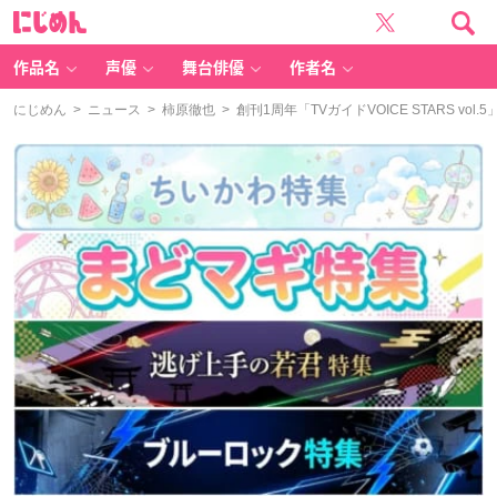
に
じ
め
ん
作品名
声優
舞台俳優
作者名
にじめん
>
ニュース
>
柿原徹也
> 創刊1周年「TVガイドVOICE STARS