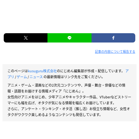
記事の内容について報告する
このページは
kusuguru株式会社
のにじめん編集部が作成・配信しています。
ア
プリ
/
ゲーム
/
ニュース
の最新情報はリンク先をご覧ください。
アニメ・ゲーム・漫画などの2次元コンテンツや、声優・舞台・俳優などの情
報・話題をお届けする情報メディア「にじめん」。
女性向けアニメをはじめ、少年アニメやキャラクター作品、VTuberなどストリー
マーにも幅を広げ、オタクが気になる情報を幅広くお届けしています。
さらに、アンケート・ランキング・オタ活（推し活）お役立ち情報など、女性オ
タクがワクワク楽しめるようなコンテンツも発信しています。