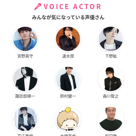
VOICE ACTOR
みんなが気になっている声優さん
宮野真守
速水奨
下野紘
諏訪部順一
鈴村健一
森川智之
花江夏樹
大塚芳忠
稲田徹