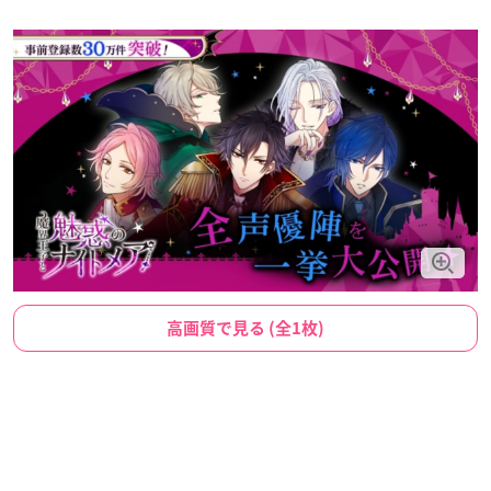
高画質で見る (全1枚)