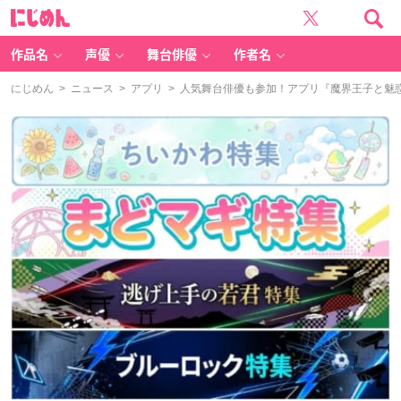
に
じ
め
ん
作品名
声優
舞台俳優
作者名
にじめん
>
ニュース
>
アプリ
> 人気舞台俳優も参加！アプリ『魔界王子と魅