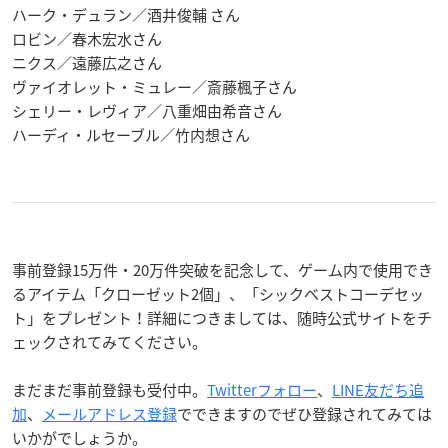
ハーク・デュラン／酒井俊輔 さん
ロビン／春木宏水さん
ニクス／遠藤広之さん
ヴァイオレット・ミュレー／斎藤楓子さん
シェリー・レヴィア／八重畑由希音さん
ハーディ・ルセーブル／竹内想さん
事前登録15万件・20万件突破を記念して、ゲーム内で使用でき
るアイテム「クローゼット2個」、「シックベストコーデセッ
ト」をプレゼント！詳細につきましては、随時公式サイトをチ
ェックされてみてください。
まだまだ事前登録も受付中。
Twitterフォロー
、
LINE友だち追
加
、
メールアドレス登録
でできますのでぜひ登録されてみては
いかがでしょうか。