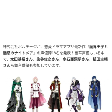
株式会社ボルテージが、恋愛ドラマアプリ最新作『
魔界王子と
』の声優陣18名を発表！豪華声優もいる中
魅惑のナイトメア
で、
、
、
、
太田基裕さん
染谷俊之さん
水石亜飛夢さん
植田圭輔
ら舞台俳優も参加しています。
さん