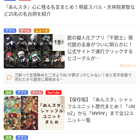
『あんスタ』心に残る名言まとめ！明星スバル・天祥院英智な
ど25名の名台詞を紹介
アプリ
ゲーム
ニュース
銃の擬人化アプリ『千銃士』現
代銃の全身がついに明らかに！
公式サイトで連打クリックする
とゴーグルが…
82コメント
刀剣って史実絡めた二次よりBLや夢ばっかじゃない？あと若手俳優で
売れたから歴史に興味ある…
話題
アプリ
ゲーム
YouTube
【保存版】『あんスタ』シャッ
フルユニット歴代まとめ！「√At
oZ」から「M∀N∀」まで全12ユ
ニット一覧
話題
アプリ