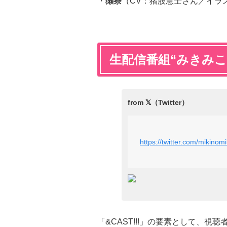
・
獺祭
（CV：猪股慧士さん／イラ
生配信番組“みきみこ
https://twitter.com/mikin
「&CAST!!!」の要素として、