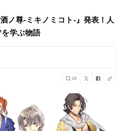
酒ノ尊-ミキノミコト-』発表！人
”を学ぶ物語
28