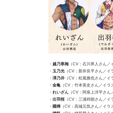
・
越乃寒梅
（CV：石川界人さん／
・
玉乃光
（CV：新井良平さん／イ
・
澤乃井
（CV：松風雅也さん／イ
・
金亀
（CV：竹本英史さん／イラ
・
れいざん
（CV：阿座上洋平さん
・
出羽桜
（CV：三浦祥朗さん／イ
・
國稀
（CV：高城元気さん／イラ