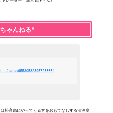
ストレーター：潤宮るか
さん）
ちゃんねる”
omikoto/status/955305823957233664
視聴者は松宵庵にやってくる客をおもてなしする清酒皇