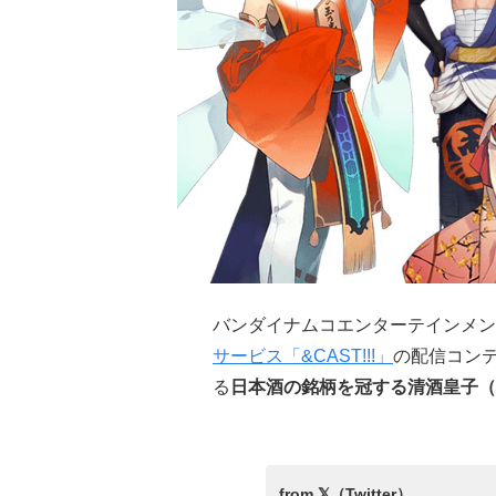
バンダイナムコエンターテインメン
サービス「&CAST!!!」
の配信コン
る
日本酒の銘柄を冠する清酒皇子（