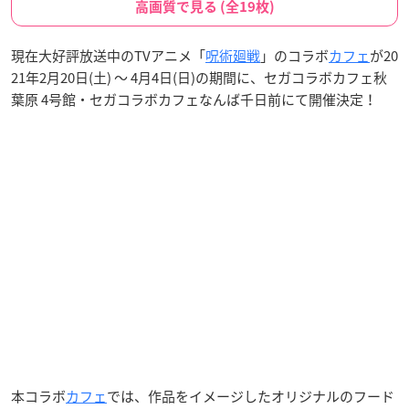
高画質で見る (全19枚)
現在大好評放送中のTVアニメ「
呪術廻戦
」のコラボ
カフェ
が20
21年2月20日(土) ～ 4月4日(日)の期間に、セガコラボカフェ秋
葉原 4号館・セガコラボカフェなんば千日前にて開催決定！
本コラボ
カフェ
では、作品をイメージしたオリジナルのフード