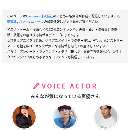
このページは
kusuguru株式会社
のにじめん編集部が作成・配信しています。
呪
術廻戦
/
カフェ
/
ニュース
の最新情報はリンク先をご覧ください。
アニメ・ゲーム・漫画などの2次元コンテンツや、声優・舞台・俳優などの情
報・話題をお届けする情報メディア「にじめん」。
女性向けアニメをはじめ、少年アニメやキャラクター作品、VTuberなどストリー
マーにも幅を広げ、オタクが気になる情報を幅広くお届けしています。
さらに、アンケート・ランキング・オタ活（推し活）お役立ち情報など、女性オ
タクがワクワク楽しめるようなコンテンツも発信しています。
VOICE ACTOR
みんなが気になっている声優さん