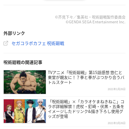
【スケジュール】
第1弾：2021年2月20日(土)～3月5日(金)
第2弾：2021年3月6日(土)～3月19日(金)
©芥見下々／集英社・呪術廻戦製作委員会
©GENDA SEGA Entertainment Inc.
第3弾：2021年3月20日(土・祝)～4月4日(日)
※セガコラボカフェ秋葉原 4号館では全期間事前予約制となり
外部リンク
ます。
セガコラボカフェ 呪術廻戦
※セガコラボカフェなんば千日前では一部事前予約制、それ以
外の日程に関してはフリー入場制となります。混雑状況に応じ
て整理券の配布、ご利用時間の制限をさせていただく可能性が
呪術廻戦の関連記事
ございます。あらかじめご了承ください。
※期間によってメニュー内容・コースターデザインの変更が予
TVアニメ「呪術廻戦」第15話感想 悠仁と
東堂が親友に！？拳と拳がぶつかり合うバ
定されています。
トルスタート
※詳しくは、セガコラボカフェ公式サイトにて随時公開されま
2021年1月26日
す。
「呪術廻戦」×「カラオケまねきねこ」コ
ラボ詳細解禁！虎杖・釘崎・伏黒・五条を
イメージしたドリンク&描き下ろし使用グ
ッズが登場
2021年3月26日