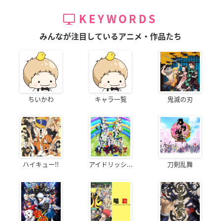
KEYWORDS
みんなが注目しているアニメ・作品たち
ちいかわ
キャラ一覧
鬼滅の刃
ハイキュー!!
アイドリッシ...
刀剣乱舞