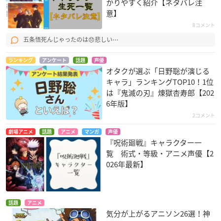
かりやすく紹介【ネタバレ注
意】
8コメント
五条悟死んじゃったのは😞悲しい⋯
ランキング
アンケート
話題
声優
オタクが選ぶ「日野聡が演じる
キャラ」ランキングTOP10！1位
は『鬼滅の刃』煉󠄁獄杏寿郎【202
6年版】
2コメント
劇場アニメ
話題
アニメ
マンガ
声優
『呪術廻戦』キャラクター一
覧 術式・等級・アニメ声優【2
026年最新】
話題
アニメ
気分が上がるアニソン26選！神