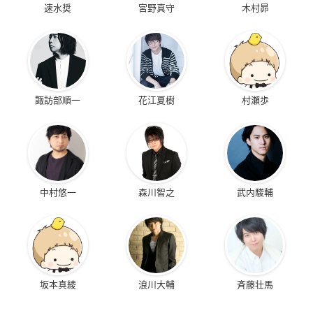
速水奨
宮野真守
木村昴
諏訪部順一
花江夏樹
村瀬歩
中村悠一
森川智之
武内駿輔
坂本真綾
浪川大輔
斉藤壮馬