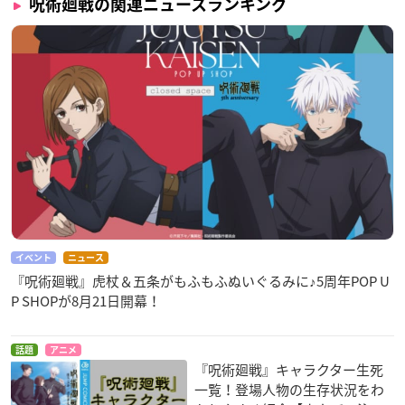
呪術廻戦の関連ニュースランキング
イベント
ニュース
『呪術廻戦』虎杖＆五条がもふもふぬいぐるみに♪5周年POP U
P SHOPが8月21日開幕！
話題
アニメ
『呪術廻戦』キャラクター生死
一覧！登場人物の生存状況をわ