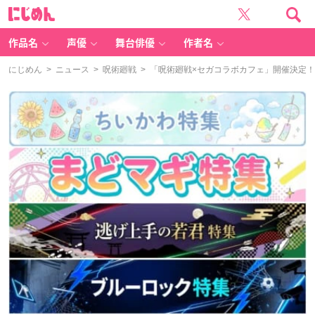
に
じ
め
ん
作品名
声優
舞台俳優
作者名
にじめん
>
ニュース
>
呪術廻戦
> 「呪術廻戦×セガコラボカフェ」開催決定