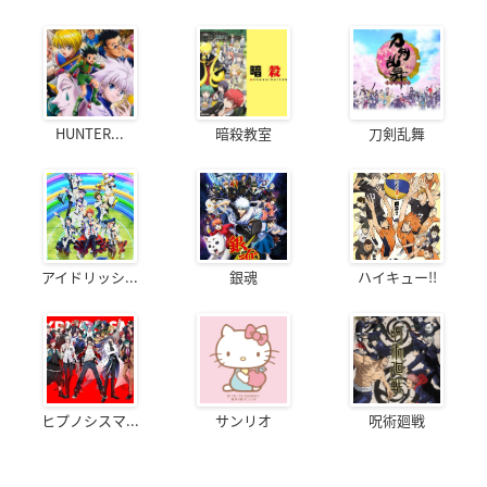
HUNTER...
暗殺教室
刀剣乱舞
アイドリッシ...
銀魂
ハイキュー!!
ヒプノシスマ...
サンリオ
呪術廻戦