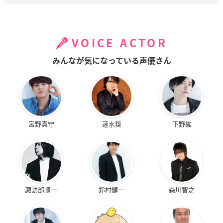
VOICE ACTOR
みんなが気になっている声優さん
宮野真守
速水奨
下野紘
諏訪部順一
鈴村健一
森川智之