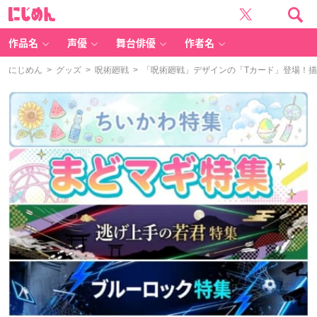
に
じ
め
ん
作品名
声優
舞台俳優
作者名
にじめん
>
グッズ
>
呪術廻戦
> 「呪術廻戦」デザインの「Tカード」登場！