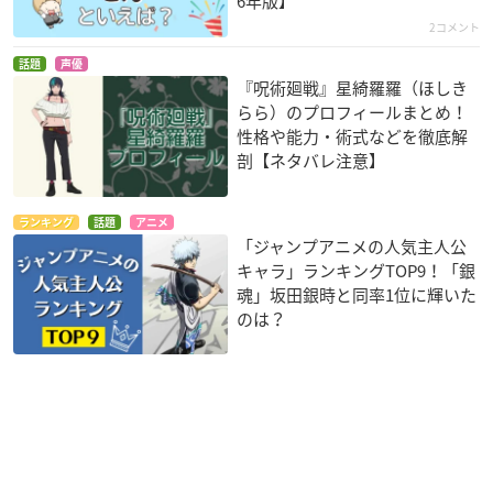
6年版】
2コメント
話題
声優
『呪術廻戦』星綺羅羅（ほしき
らら）のプロフィールまとめ！
性格や能力・術式などを徹底解
剖【ネタバレ注意】
ランキング
話題
アニメ
「ジャンプアニメの人気主人公
キャラ」ランキングTOP9！「銀
魂」坂田銀時と同率1位に輝いた
のは？