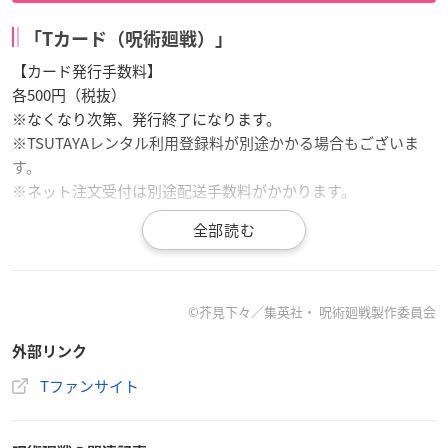
「Tカード（呪術廻戦）」
【カード発行手数料】
各500円（税抜）
※なくなり次第、発行終了になります。
※TSUTAYAレンタル利用登録料が別途かかる場合もございま
す。
※ネット注文受付は別途配送手数料がかかります。
【発行開始日時】
ネット注文受付開始日：2021年1月19日(火)12:00～
店舗発行開始日：2021年2月2日(火)～
©
芥見下々／集英社・ 呪術廻戦製作委員会
・ネット申込は
こちら
から
外部リンク
※2021年2月1日(月)までにお申し込みの方は、2021年2月2日
(火)以降のお届けとなります。
Tファンサイト
・全国のTSUTAYA