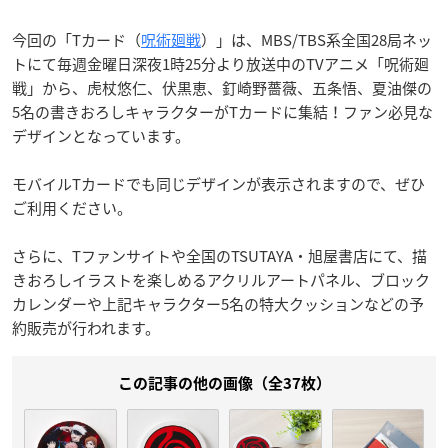
今回の「Tカード（
呪術廻戦
）」は、MBS/TBS系全国28局ネッ
トにて毎週金曜日深夜1時25分より放送中のTVアニメ「呪術廻
戦」から、虎杖悠仁、伏黒恵、釘崎野薔薇、五条悟、夏油傑の
5名の書きおろしキャラクターがTカードに集結！ファン必見な
デザインとなっています。
モバイルTカードでも同じデザインが表示されますので、ぜひ
ご利用ください。
さらに、Tファンサイトや全国のTSUTAYA・旭屋書店にて、描
きおろしイラストを楽しめるアクリルアートパネル、ブロック
カレンダーや上記キャラクター5名の特大クッションなどの予
約販売が行われます。
この記事の他の画像（全37枚）