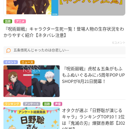
話題
アニメ
『呪術廻戦』キャラクター生死一覧！登場人物の生存状況をわ
かりやすく紹介【ネタバレ注意】
6コメント
五条悟死んじゃったのは😞悲しい⋯
イベント
ニュース
『呪術廻戦』虎杖＆五条がもふ
もふぬいぐるみに♪5周年POP UP
SHOPが8月21日開幕！
ランキング
アンケート
話題
声優
オタクが選ぶ「日野聡が演じる
キャラ」ランキングTOP10！1位
は『鬼滅の刃』煉󠄁獄杏寿郎【202