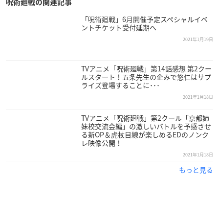
申込は
こちら
から
呪術廻戦の関連記事
「呪術廻戦」6月開催予定スペシャルイベ
・全国の旭屋書店
ントチケット受付延期へ
申込は
こちら
から
2021年1月19日
※一部店舗を除きます。
TVアニメ「呪術廻戦」第14話感想 第2クー
・全国のJUMP SHOP
ルスタート！五条先生の企みで悠仁はサプ
申込は
こちら
から
ライズ登場することに･･･
※JUMP SHOP各店で入場制限を行っている場合はございま
2021年1月18日
す。
TVアニメ「呪術廻戦」第2クール「京都姉
詳細はJUMP SHOP公式twitterをご確認ください。
妹校交流会編」の激しいバトルを予感させ
る新OP＆虎杖目線が楽しめるEDのノンク
レ映像公開！
モバイルTカードでも表示
2021年1月18日
「Tカード（
呪術廻戦
）」はモバイルTカード（スマートフォン
もっと見る
アプリ）でも表示されます。
表示方法は
こちらのページ
をご確認ください。
※Tカード（キャラクターデザイン）のモバイルTカードでの表
示は、予告なく終了することがあります。