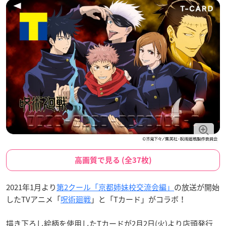
高画質で見る (全37枚)
2021年1月より
第2クール「京都姉妹校交流会編」
の放送が開始
したTVアニメ「
呪術廻戦
」と「Tカード」がコラボ！
描き下ろし絵柄を使用したTカードが2月2日(火)より店頭発行