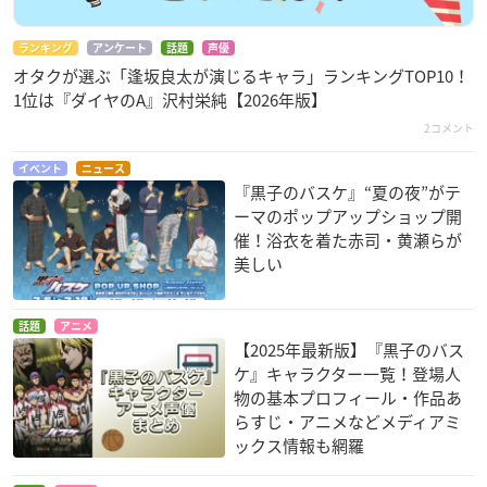
ランキング
アンケート
話題
声優
オタクが選ぶ「逢坂良太が演じるキャラ」ランキングTOP10！
1位は『ダイヤのA』沢村栄純【2026年版】
2コメント
イベント
ニュース
『黒子のバスケ』“夏の夜”がテ
ーマのポップアップショップ開
催！浴衣を着た赤司・黄瀬らが
美しい
話題
アニメ
【2025年最新版】『黒子のバス
ケ』キャラクター一覧！登場人
物の基本プロフィール・作品あ
らすじ・アニメなどメディアミ
ックス情報も網羅