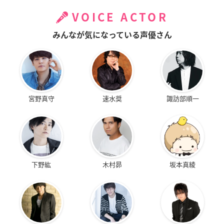
VOICE ACTOR
みんなが気になっている声優さん
宮野真守
速水奨
諏訪部順一
下野紘
木村昴
坂本真綾