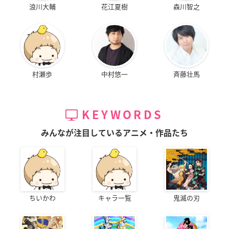
浪川大輔
花江夏樹
森川智之
村瀬歩
中村悠一
斉藤壮馬
KEYWORDS
みんなが注目しているアニメ・作品たち
ちいかわ
キャラ一覧
鬼滅の刃