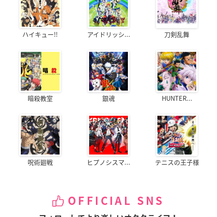
ハイキュー!!
アイドリッシ...
刀剣乱舞
暗殺教室
銀魂
HUNTER...
呪術廻戦
ヒプノシスマ...
テニスの王子様
OFFICIAL SNS