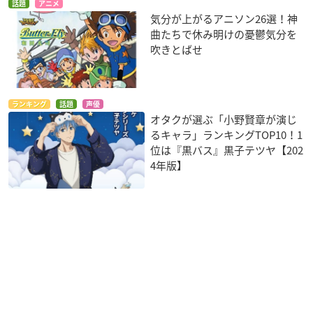
話題
アニメ
気分が上がるアニソン26選！神
曲たちで休み明けの憂鬱気分を
吹きとばせ
ランキング
話題
声優
オタクが選ぶ「小野賢章が演じ
るキャラ」ランキングTOP10！1
位は『黒バス』黒子テツヤ【202
4年版】