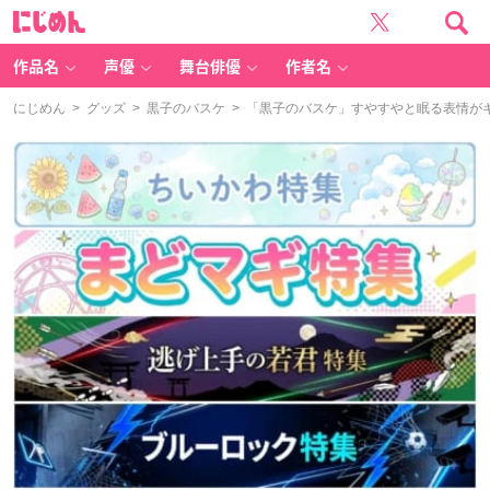
に
じ
め
ん
作品名
声優
舞台俳優
作者名
にじめん
>
グッズ
>
黒子のバスケ
> ​「黒子のバスケ」すやすやと眠る表情