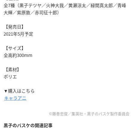
全7種（黒子テツヤ／火神大我／黄瀬涼太／緑間真太郎／青峰
大輝／紫原敦／赤司征十郎）
【発売日】
2021年5月予定
【サイズ】
全高約300mm
【素材】
ポリエ
▼購入はこちら
キャラアニ
©︎藤巻忠俊／集英社・黒子のバスケ製作委員会
黒子のバスケの関連記事