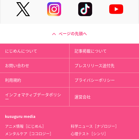
ページの先頭へ
にじめんについて
記事掲載について
お問い合わせ
プレスリリース送付先
利用規約
プライバシーポリシー
インフォマティブデータポリシ
運営会社
ー
kusuguru
media
アニメ情報［にじめん］
科学ニュース［ナゾロジー］
メンタルケア［ココロジー］
心理テスト［シンリ］