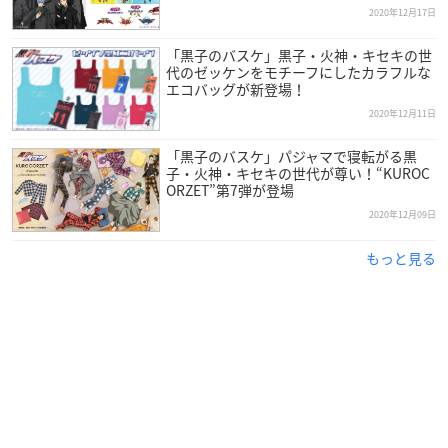
2020年12月17日
【発売日】
「黒子のバスケ」黒子・火神・キセキの世
2021年03月
代のゼッケンをモチーフにしたカラフルな
エコバッグが新登場！
サイズ：縦約57mm×横約55mm
2020年12月11日
素材：アクリル
全7種
「黒子のバスケ」パジャマで寝転がる黒
子・火神・キセキの世代が尊い！“KUROC
※ランダム販売になります。
ORZET”第7弾が登場
※1セットのご購入で全種揃わない場合もあります。予めご了
2020年12月09日
承ください。
発売元：株式会社バンダイ
もっと見る
▼ご予約・ご購入はこちらから
アニメイト
【価格】
トレーディング繋がるチャーム
990円(税込)