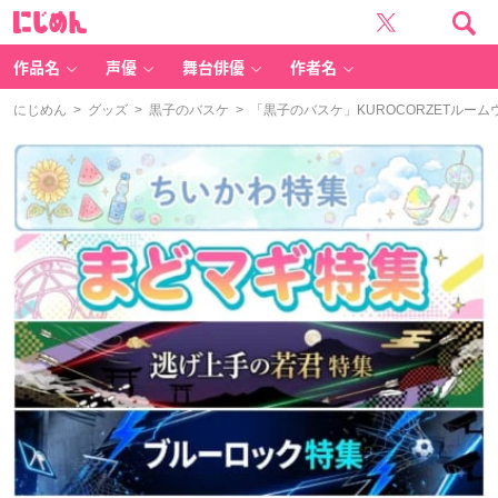
に
じ
め
ん
作品名
声優
舞台俳優
作者名
にじめん
>
グッズ
>
黒子のバスケ
> 「黒子のバスケ」KUROCORZETル