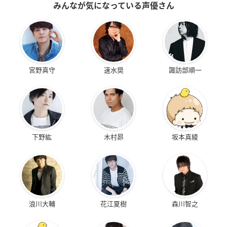
みんなが気になっている声優さん
宮野真守
速水奨
諏訪部順一
下野紘
木村昴
坂本真綾
浪川大輔
花江夏樹
森川智之