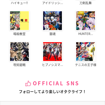
ハイキュー!!
アイドリッシ...
刀剣乱舞
暗殺教室
銀魂
HUNTER...
呪術廻戦
ヒプノシスマ...
テニスの王子様
OFFICIAL SNS
フォローしてより楽しいオタクライフ！