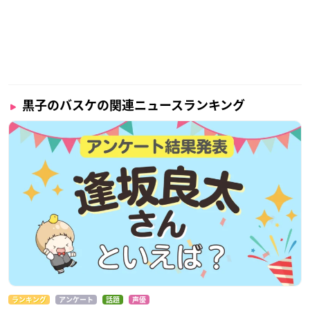
【発売日】
2021年03月
サイズ：縦約68mm×横約50mm
素材：アクリル
全7種
黒子のバスケの関連ニュースランキング
※ランダム販売になります。
※1セットのご購入で全種揃わない場合もあります。予めご了
承ください。
発売元：株式会社バンダイ
▼ご予約・ご購入はこちらから
アニメイト
トレーディングルームタグ
【価格】
1,100円(税込)
ランキング
アンケート
話題
声優