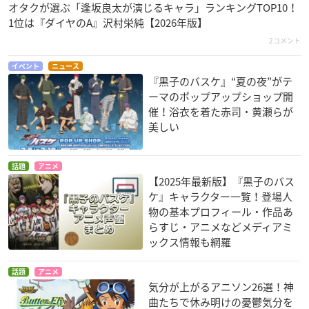
オタクが選ぶ「逢坂良太が演じるキャラ」ランキングTOP10！
【発売日】
1位は『ダイヤのA』沢村栄純【2026年版】
2021年03月
2コメント
イベント
ニュース
サイズ：縦約100mm×横約70mm
『黒子のバスケ』“夏の夜”がテ
素材：アクリル
ーマのポップアップショップ開
全7種
催！浴衣を着た赤司・黄瀬らが
※ランダム販売になります。
美しい
※1セットのご購入で全種揃わない場合もあります。予めご了
承ください。
話題
アニメ
発売元：株式会社バンダイ
【2025年最新版】『黒子のバス
ケ』キャラクター一覧！登場人
▼ご予約・ご購入はこちらから
物の基本プロフィール・作品あ
アニメイト
らすじ・アニメなどメディアミ
ックス情報も網羅
話題
アニメ
気分が上がるアニソン26選！神
曲たちで休み明けの憂鬱気分を