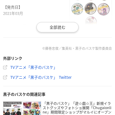
【発売日】
2021年03月
サイズ：約57mm
素材：紙・PP・スチール
全7種
※ランダム販売になります。
©︎藤巻忠俊／集英社・黒子のバスケ製作委員会
※1セットのご購入で全種揃わない場合もあります。予めご了
承ください。
外部リンク
発売元：株式会社バンダイ
TVアニメ「黒子のバスケ」
▼ご予約・ご購入はこちらから
TVアニメ「黒子のバスケ」 Twitter
アニメイト
黒子のバスケの関連記事
トレーディングクリップ
「黒子のバスケ」「遊☆戯☆王」新規イラ
【価格】
ストグッズやフォトショ展開「Chugaionli
990円(税込)
ne」期間限定ショップがマルイにオープン