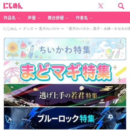
に
じ
め
ん
作品名
声優
舞台俳優
作者名
にじめん
>
グッズ
>
黒子のバスケ
> 「黒子のバスケ」黒子・火神・キセキの