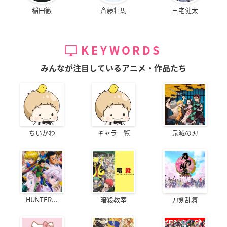
稲田徹
斉藤壮馬
三宅健太
KEYWORDS
みんなが注目しているアニメ・作品たち
ちいかわ
キャラ一覧
鬼滅の刃
HUNTER...
暗殺教室
刀剣乱舞