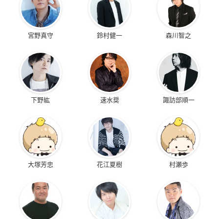
宮野真守
鈴村健一
森川智之
下野紘
速水奨
諏訪部順一
大塚芳忠
花江夏樹
村瀬歩