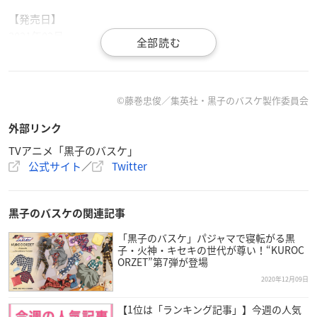
【発売日】
2021年03月
【サイズ】
エコバッグ本体 約W430xH365mm（持ち手含むH535mm）
©︎藤巻忠俊／集英社・黒子のバスケ製作委員会
ゼッケン型外袋 約W80xH120mm
外部リンク
【生産エリア】
TVアニメ「黒子のバスケ」
中国
公式サイト
／
Twitter
【素材】
ポリエステル100%
黒子のバスケの関連記事
「黒子のバスケ」パジャマで寝転がる黒
子・火神・キセキの世代が尊い！“KUROC
ORZET”第7弾が登場
2020年12月09日
【バンダイ】黒子たちが着用するゼッケンをモチーフにし
たエコバッグが登場！
【1位は「ランキング記事」】今週の人気