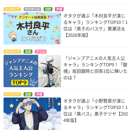
ランキング
アンケート
話題
声優
オタクが選ぶ「木村良平が演じ
るキャラ」ランキングTOP10！1
位は『黒子のバスケ』黄瀬涼太
【2026年版】
ランキング
話題
アニメ
「ジャンプアニメの人気主人公
キャラ」ランキングTOP9！「銀
魂」坂田銀時と同率1位に輝いた
のは？
ランキング
話題
声優
オタクが選ぶ「小野賢章が演じ
るキャラ」ランキングTOP10！1
位は『黒バス』黒子テツヤ【202
4年版】