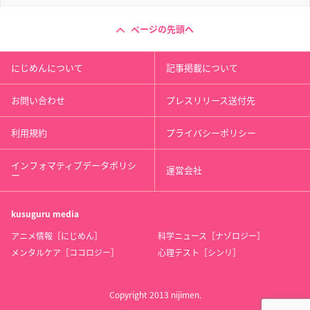
ページの先頭へ
にじめんについて
記事掲載について
お問い合わせ
プレスリリース送付先
利用規約
プライバシーポリシー
インフォマティブデータポリシ
運営会社
ー
kusuguru
media
アニメ情報［にじめん］
科学ニュース［ナゾロジー］
メンタルケア［ココロジー］
心理テスト［シンリ］
Copyright 2013 nijimen.