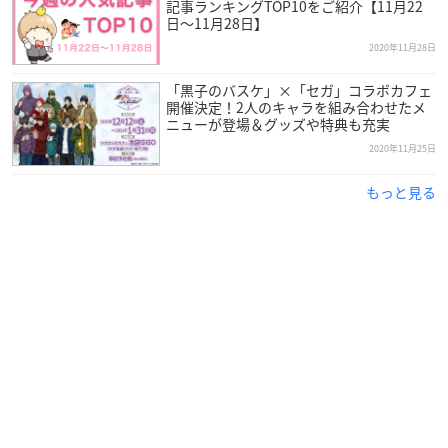
記事ランキングTOP10をご紹介【11月22
バッグを折り畳みころんとしたコンパクトな形で収納し、
日～11月28日】
付属のカラビナでストラップとして持ち歩くことも可能な
2020年11月28日
アイテムです。
https://t.co/txQFwiANck
#kurobas
pic.twitt
er.com/3JcMlPN95o
「黒子のバスケ」×「セガ」コラボカフェ
— アニメ黒子のバスケ (@kurobasanime)
開催決定！2人のキャラを組み合わせたメ
December 11, 2
ニューが登場＆グッズや特典も充実
020
2020年11月25日
もっと見る