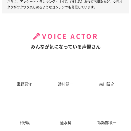
記事の内容について報告する
このページは
kusuguru株式会社
のにじめん編集部が作成・配信しています。
黒
子のバスケ
/
グッズ
の最新情報はリンク先をご覧ください。
アニメ・ゲーム・漫画などの2次元コンテンツや、声優・舞台・俳優などの情
報・話題をお届けする情報メディア「にじめん」。
女性向けアニメをはじめ、少年アニメやキャラクター作品、VTuberなどストリー
マーにも幅を広げ、オタクが気になる情報を幅広くお届けしています。
さらに、アンケート・ランキング・オタ活（推し活）お役立ち情報など、女性オ
タクがワクワク楽しめるようなコンテンツも発信しています。
VOICE ACTOR
みんなが気になっている声優さん