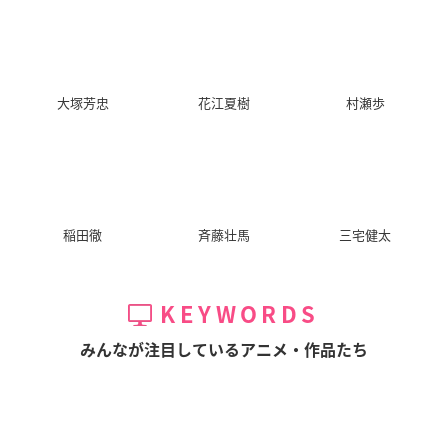
宮野真守
鈴村健一
森川智之
下野紘
速水奨
諏訪部順一
大塚芳忠
花江夏樹
村瀬歩