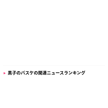
『黒子のバスケ』×「ナンジャタウン」コ
ラボ詳細公開！ねこ耳お手玉やぬいぐるみ
用パーカーなど胸キュンアイテム多数登場
2020年10月07日
『黒子のバスケ』場面写がプリントされた
「ロンT」登場！黒子・火神ら7キャラ
の”熱い”シーンがデザイン
2020年10月04日
もっと見る