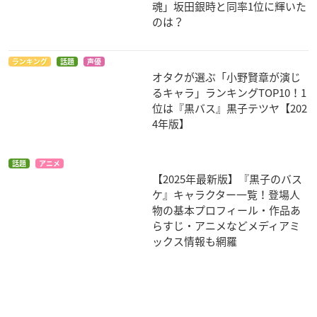
2コメント
ランキング
アンケート
話題
声優
オタクが選ぶ「木村良平が演じ
るキャラ」ランキングTOP10！1
位は『黒子のバスケ』黄瀬涼太
【2026年版】
ランキング
話題
アニメ
「ジャンプアニメの人気主人公
キャラ」ランキングTOP9！「銀
魂」坂田銀時と同率1位に輝いた
のは？
ランキング
話題
声優
オタクが選ぶ「小野賢章が演じ
るキャラ」ランキングTOP10！1
位は『黒バス』黒子テツヤ【202
4年版】