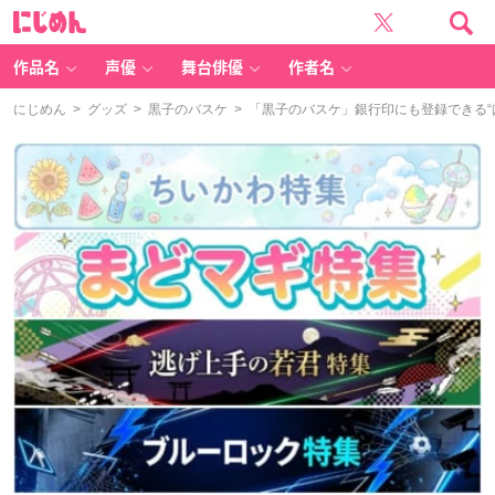
に
じ
め
ん
作品名
声優
舞台俳優
作者名
にじめん
>
グッズ
>
黒子のバスケ
> 「黒子のバスケ」銀行印にも登録できる“