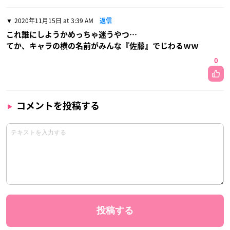
いか！！！
霧崎グッズ増えてほしい。切実に
0
2020年11月14日 at 1:10 AM
返信
Amazonでも購入出来るように対応して下さい。
お願いします。
0
2020年11月15日 at 3:39 AM
返信
これ誰にしようかめっちゃ迷うやつ…
てか、キャラの横の名前がみんな『佐藤』でじわるｗｗ
0