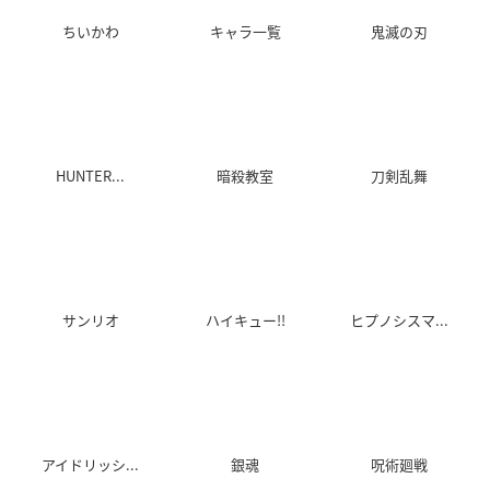
稲田徹
斉藤壮馬
三宅健太
KEYWORDS
みんなが注目しているアニメ・作品たち
ちいかわ
キャラ一覧
鬼滅の刃
HUNTER...
暗殺教室
刀剣乱舞