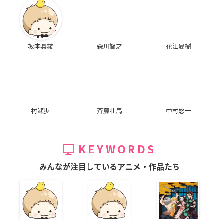
“コラボフード＋コラボスイーツ＋コ
ラボドリンク”の3点をご注文ごとに
「三角POP」をランダムで1枚お渡し
します。
坂本真綾
森川智之
花江夏樹
コラボポスター抽選プレゼント
村瀬歩
斉藤壮馬
中村悠一
ご来店時にお渡しするスタンプカード
に、スタンプを6個集めてご応募いた
だいた方の中から抽選で10名様に「お
KEYWORDS
そ松さん」×「TOWER RECORDS CA
FE」限定コラボポスター（B2サイ
みんなが注目しているアニメ・作品たち
ズ）をプレゼントします。
応募期限は3月7日(日)まで、応募方法はカフェ案内ページにて
ご確認いただけます。