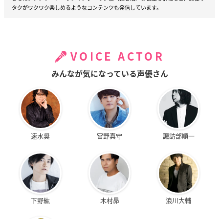
タクがワクワク楽しめるようなコンテンツも発信しています。
特典
ステッカー特典
VOICE ACTOR
チケットぴあにて「ご予約特典＆お食
事券付き予約チケット」をご購入の方
みんなが気になっている声優さん
に「ステッカー」をプレゼント。ご利
用人数にかかわらず、ご予約席数分の
枚数をお渡しします。
ポストカード特典
速水奨
宮野真守
諏訪部順一
コラボメニュー1品ご注文につき「L版ポストカード」をランダ
ムで1枚プレゼント。デザインは第1弾・第2弾それぞれ6種類ず
つで期間ごとに切り替わります。テイクアウト限定メニューを
ご注文の方もプレゼントの対象です。
下野紘
木村昴
浪川大輔
三角POP特典