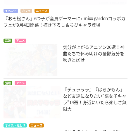
開催概要
イベント
カフェ
ニュース
『おそ松さん』6つ子が全員ゲーマーに♪ mixx gardenコラボカ
フェが9月4日開幕！描き下ろし＆ちびキャラ登場
「おそ松さん × TOWER RECORDS」コラボカフェ
【開催店舗・期間】
話題
アニメ
TOWER RECORDS CAFE 表参道店
気分が上がるアニソン26選！神
第1弾：1月28日(木)〜2月12日(金)
曲たちで休み明けの憂鬱気分を
第2弾：2月13日(土)〜2月28日(日)
吹きとばせ
TOWER RECORDS CAFE 名古屋栄スカイル店
TOWER REOCRDS CAFE 梅田NU茶屋町店
話題
アニメ
第1弾：1月28日(木)〜2月5日(金)
『デュラララ』『ばらかもん』
第2弾：2月6日(土)〜2月14日(日)
など友達になりたい“腐女子キャ
ラ”14選！身近にいたら楽しさ無
第1弾と第2弾それぞれ期間ごとにコラボメニューや特典の内容
限大
が切り替わります。
お席は80分完全入れ替えの事前予約制で、コラボ
カフェ
案内ペ
オタ活・推し活
ニュース
ージよりチケット予約ができます。