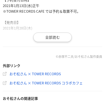
2021年1月13日(水)正午
※TOWER RECORDS CAFE では予約＆取置不可。
【発売日】
2021年1月28日(木)
▼購入はこちら
おそ松さん × TOWER RECORDS コラボグッズ
©赤塚不二夫/おそ松さん製作委員
外部リンク
ラインナップ
おそ松さん × TOWER RECORDS
・
おそ松さん
× TOWER RECORDS ト
おそ松さん × TOWER RECORDS コラボカフェ
レーディングアクリルキーホルダー
（全6種）：880円
・おそ松さん × TOWER RECORDS ト
おそ松さんの関連記事
レーディング缶バッジ（全6種）：660