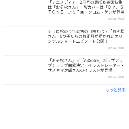
円
「アニメディア」2月号の表紙＆巻頭特集
は「おそ松さん」！Wカバーは「Ｄｒ．Ｓ
・おそ松さん × TOWER RECORDS トレーディングダイカット
ＴＯＮＥ」より千空・クロム・ゲンが登場
ステッカー（全6種）：330円
2021年1月05日
・おそ松さん × TOWER RECORDS A4クリアファイル：660円
・おそ松さん × TOWER RECORDS アクリルスタンド（全6
チョロ松の今年最初の目標とは？「おそ松
種）[おそ松、カラ松、チョロ松、一松、十四松、トド松]：各
さん」6つ子たちのお正月が描かれたオリ
ジナルショートエピソード公開！
1,650円
2021年1月04日
・おそ松さん × TOWER RECORDS エコバッグ：1,100円
・おそ松さん × TOWER RECORDS マグカップ：1,650円
「おそ松さん」×「A3Sotre」ポップアッ
プショップ開催決定！イラストレーター・
サメヤマ次郎さんのイラストが登場
※価格はすべて税込み。
※トレーディング商品はお一人様のご購入上限6点まで。
2021年1月03日
もっと見る
【取扱店舗】
渋谷店、新宿店、札幌ピヴォ店、苫小牧店、仙台パルコ店、池
袋店、ららぽーと立川立飛店、町田店、横浜ビブレ店、イオン
レイクタウン店、浦和店、アリオ鷲宮店、アリオ上尾、名古屋
近鉄パッセ店、大高店、梅田大阪マルビル店、アリオ八尾店、
橿原店、TOWER RECORDS CAFE 表参道店、TOWER RECORD