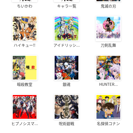
ちいかわ
キャラ一覧
鬼滅の刃
【スタンプ獲得方法】
・コラボカフェへのご来店：1日につき1個
・コラボメニュー／コラボグッズ／その他カフェ店内の物販商
品購入：2,500円（税込）ごとに1個
（例）ご来店＋ご飲食代2,780円＋コラボグッズ3,300円＝スタ
ンプ3個獲得
ハイキュー!!
アイドリッシ...
刀剣乱舞
暗殺教室
銀魂
HUNTER...
ヒプノシスマ...
呪術廻戦
名探偵コナン