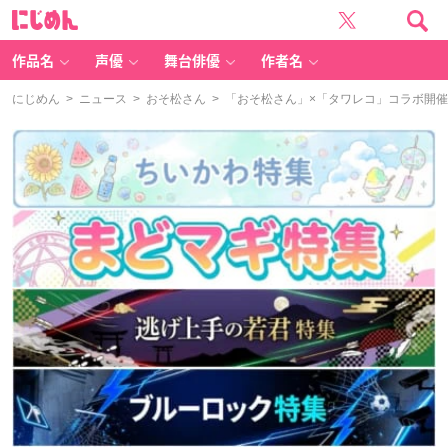
に
じ
め
ん
作品名
声優
舞台俳優
作者名
にじめん
>
ニュース
>
おそ松さん
> 「おそ松さん」×「タワレコ」コラボ開