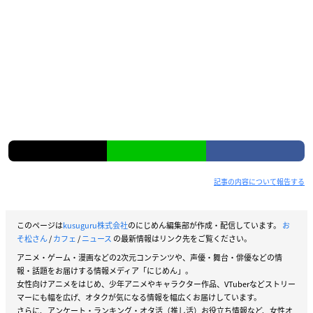
カルピス／チョロ松のメロンカルピス／一松のぶどうカルピス
／十四松のマンゴーカルピス／トド松のピンクレモンカルピ
ス）
第1弾メニュー
・おそ松のホットベリーショコラ：1,
290円＋税
・カラ松のブルーグラスパフェ：1,29
0円＋税
記事の内容について報告する
・チョロ松の松抹茶パンケーキ：1,29
0円＋税
・一松の紫キャベツのペペロンチーノ：1,490円＋税
このページは
kusuguru株式会社
のにじめん編集部が作成・配信しています。
お
そ松さん
/
カフェ
/
ニュース
の最新情報はリンク先をご覧ください。
・十四松のパンプキングラタン：1,490円＋税
アニメ・ゲーム・漫画などの2次元コンテンツや、声優・舞台・俳優などの情
・トッティのローストビーフ トルティーヤブーケ：1,490円
報・話題をお届けする情報メディア「にじめん」。
女性向けアニメをはじめ、少年アニメやキャラクター作品、VTuberなどストリー
マーにも幅を広げ、オタクが気になる情報を幅広くお届けしています。
さらに、アンケート・ランキング・オタ活（推し活）お役立ち情報など、女性オ