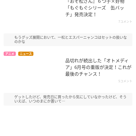
『おそ松さん』６つ子×好物
「もぐもぐシリーズ 缶バッ
チ」発売決定！
7コメント
コラボメニュー
もうグッズ展開において、一松とエスパーニャンコはセットの扱いな
のかな
第1弾＆第2弾共通メニュー
・コンプライアンスすれすれのスイー
アニメ
ニュース
品切れが続出した「オトメディ
ツプレート：1,290円＋税
ア」6月号の重版が決定！これが
・おそ松のトマトオレンジソーダ：85
最後のチャンス！
0円＋税
5コメント
・カラ松のバタフライミルク：850円
＋税
ゲットしたけど、発売日に買ったから気にしていなかったけど、そう
・チョロ松のさわやかキウイレモン：850円＋税
いえば、いつのまにか置いて…
・一松のグレープソーダ：850円＋税
・十四松のマンゴーミルク：850円＋税
・トド松のドラゴンフルーツヨーグルト：850円＋税
・テイクアウトボトル 全6種：各900円＋税
（おそ松のストロベリーカルピス／カラ松のブルーキュラソー