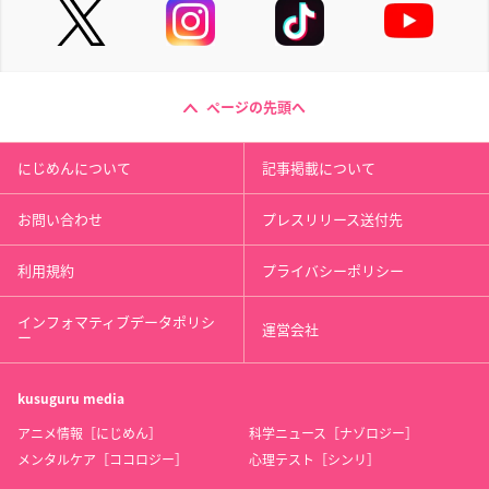
ページの先頭へ
にじめんについて
記事掲載について
お問い合わせ
プレスリリース送付先
利用規約
プライバシーポリシー
インフォマティブデータポリシ
運営会社
ー
kusuguru
media
アニメ情報［にじめん］
科学ニュース［ナゾロジー］
メンタルケア［ココロジー］
心理テスト［シンリ］