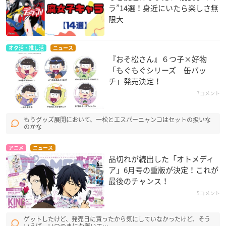
ラ”14選！身近にいたら楽しさ無
限大
オタ活・推し活
ニュース
『おそ松さん』６つ子×好物
「もぐもぐシリーズ 缶バッ
チ」発売決定！
7コメント
もうグッズ展開において、一松とエスパーニャンコはセットの扱いな
のかな
アニメ
ニュース
品切れが続出した「オトメディ
ア」6月号の重版が決定！これが
最後のチャンス！
5コメント
ゲットしたけど、発売日に買ったから気にしていなかったけど、そう