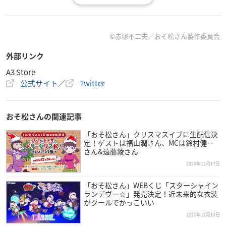
💥お知らせ①💥
2021/1/29(金)〜2/10(水)の期間、A3Sotreにて「
#おそ松さ
©︎赤塚不二夫／おそ松さん製作委員会
ん
」POP UP SHOPが開催決定🎉✨
外部リンク
人気イラストレーター
#サメヤマ次郎
さん(
@smymji6
)のコ
A3 Store
ラボイラストが登場です！
公式サイト
／
Twitter
また、公式イラストを使用した商品も発売！
本日より事前予約も実施いたします！
詳細はツリーをチェック🔍
pic.twitter.com/0GgVRldxV5
おそ松さんの関連記事
— A3 Store (@a3_store)
December 16, 2020
「おそ松さん」クリスマスイブに生配信決
定！ゲストは福山潤さん、MCは鈴村健一
さん&遠藤綾さん
💥商品紹介💥
商品ラインナップはこちら！
2020年12月17日
飾って楽しめる商品を多数ご用意！
「おそ松さん」WEBくじ「スターシャイン
また、購入特典でポストカード配布も実施予定！
ランデヴー☆」発売決定！近未来的な衣装
気になる絵柄は後日公開いたしますので、お楽しみに♪
#お
がクールでかっこいい
そ松さん
#サメヤマ次郎
pic.twitter.com/fnDf6eFa9u
2020年12月12日
— A3 Store (@a3_store)
December 16, 2020