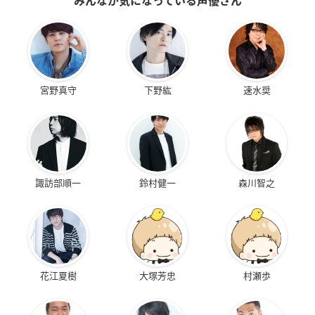
みんなが気になっている声優さん
宮野真守
下野紘
速水奨
諏訪部順一
鈴村健一
森川智之
花江夏樹
大塚芳忠
村瀬歩