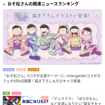
おそ松さんの関連ニュースランキング
イベント
カフェ
ニュース
『おそ松さん』6つ子が全員ゲーマーに♪ mixx gardenコラボカ
フェが9月4日開幕！描き下ろし＆ちびキャラ登場
話題
アニメ
『デュラララ』『ばらかもん』
など友達になりたい“腐女子キャ