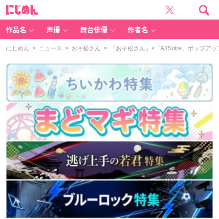
に
じ
め
ん
作品名
声優
舞台俳優
作者名
にじめん
>
ニュース
>
おそ松さん
> 「おそ松さん」×「A3Sotre」ポッ