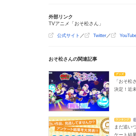
外部リンク
TVアニメ「おそ松さん」
公式サイト
／
Twitter
／
YouTub
おそ松さんの関連記事
グッズ
「おそ松
決定！近
ランキング
まだ追いつ
ケート結