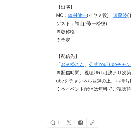
【出演】
MC：
鈴村健一
(イヤミ役)、
遠藤綾
(
ゲスト：福山 潤(一松役)
※敬称略
※予定
【配信先】
「
おそ松さん
」
公式YouTubeチャ
※配信時間、視聴URLは決まり次第
ubeをチャンネル登録の上、お待
※本イベント配信は無料でご視聴頂
1