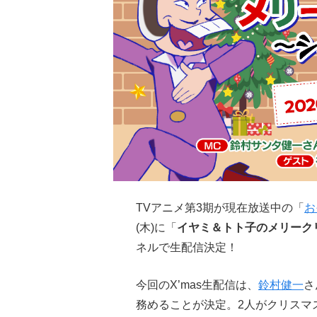
TVアニメ第3期が現在放送中の「
お
(木)に「
イヤミ＆トト子のメリーク
ネルで生配信決定！
今回のX’mas生配信は、
鈴村健一
さ
務めることが決定。2人がクリスマ