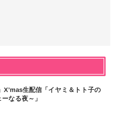
」X’mas生配信「イヤミ＆トト子の
ェーなる夜～」