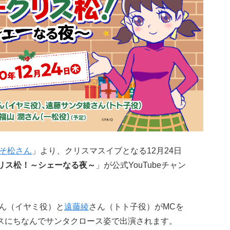
そ松さん
」より、クリスマスイブとなる12月24日
リス松！～シェーなる夜～
」が公式YouTubeチャン
ん（イヤミ役）と
遠藤綾
さん（トト子役）がMCを
スにちなんでサンタクロース姿で出演されます。