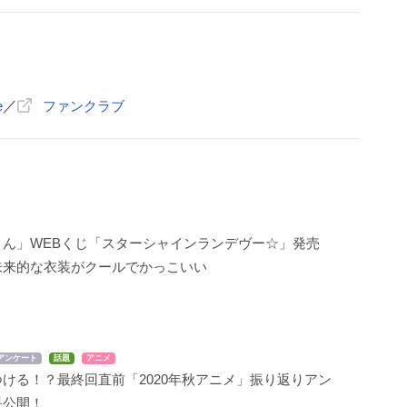
e
／
ファンクラブ
さん」WEBくじ「スターシャインランデヴー☆」発売
未来的な衣装がクールでかっこいい
アンケート
話題
アニメ
ける！？最終回直前「2020年秋アニメ」振り返りアン
果公開！