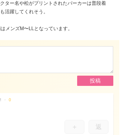
クター名や松がプリントされたパーカーは普段着
も活躍してくれそう。
展開はメンズM〜LLとなっています。
M
0
＋
返