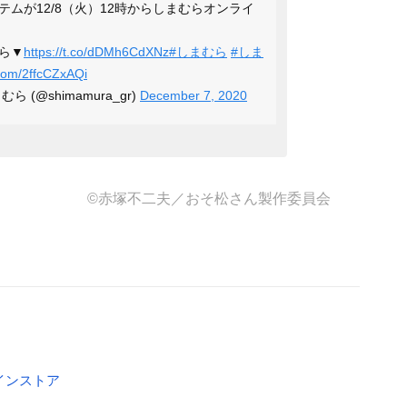
テムが12/8（火）12時からしまむらオンライ
ら▼
https://t.co/dDMh6CdXNz
#しまむら
#しま
r.com/2ffcCZxAQi
(@shimamura_gr)
December 7, 2020
©︎赤塚不二夫／おそ松さん製作委員会
インストア