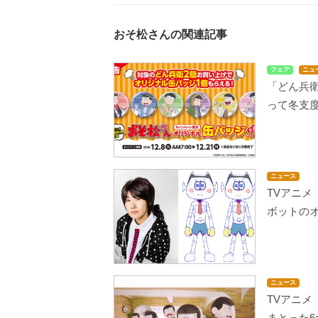
おそ松さんの関連記事
フェア
ニュ
「どん兵
って冬支
ニュース
TVアニメ
ボットのオ
ニュース
TVアニメ
まとった