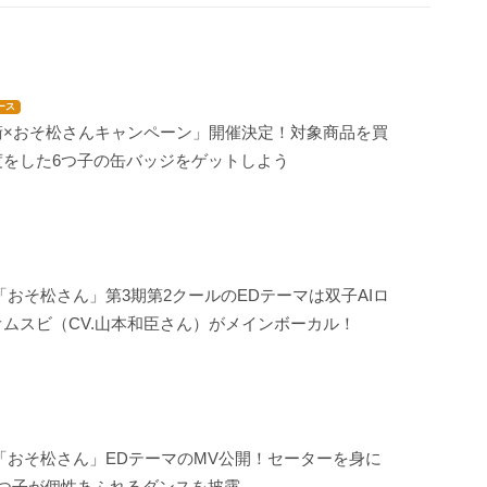
ース
衛×おそ松さんキャンペーン」開催決定！対象商品を買
度をした6つ子の缶バッジをゲットしよう
「おそ松さん」第3期第2クールのEDテーマは双子AIロ
ムスビ（CV.山本和臣さん）がメインボーカル！
「おそ松さん」EDテーマのMV公開！セーターを身に
6つ子が個性あふれるダンスを披露