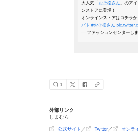
大人気「
おそ松さん
」のアイ
ンストアに登場！
オンラインストアはコチラか
パト
#おそ松さん
pic.twitte
— ファッションセンターしまむら 
1
外部リンク
しまむら
公式サイト
／
Twitter
／
オンラ