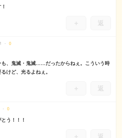
す！
＋
返
M
0
！
ーも、鬼滅・鬼滅……だったからねぇ。こういう時
要るけど、光るよねぇ。
＋
返
0
がとう！！！
＋
返