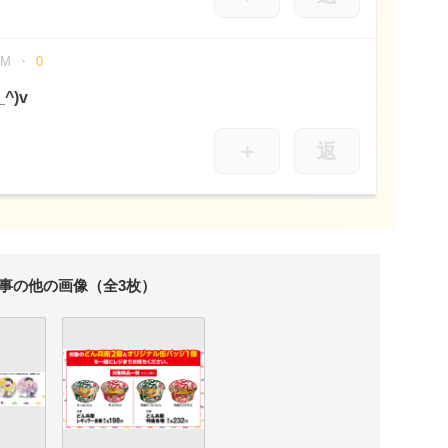
PM
0
^)v
＋
返
事の他の画像（全3枚）