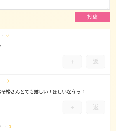
0
〜
＋
返
0
おそ松さんとても嬉しい！ほしいなうっ！
＋
返
M
0