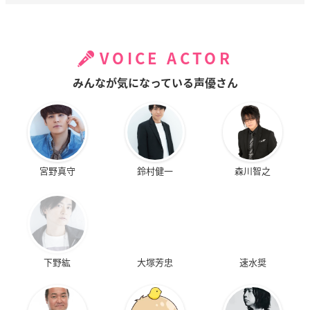
VOICE ACTOR
みんなが気になっている声優さん
宮野真守
鈴村健一
森川智之
下野紘
大塚芳忠
速水奨