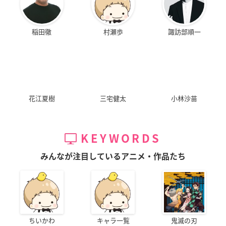
稲田徹
村瀬歩
諏訪部順一
花江夏樹
三宅健太
小林沙苗
KEYWORDS
みんなが注目しているアニメ・作品たち
ちいかわ
キャラ一覧
鬼滅の刃