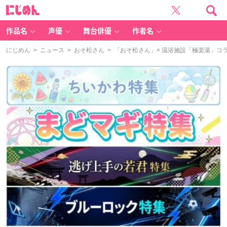
に
じ
め
ん
作品名
声優
舞台俳優
作者名
にじめん
>
ニュース
>
おそ松さん
> 「おそ松さん」× 温浴施設「極楽湯」