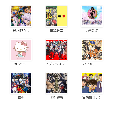
HUNTER...
暗殺教室
刀剣乱舞
サンリオ
ヒプノシスマ...
ハイキュー!!
銀魂
呪術廻戦
名探偵コナン