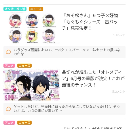
オタ活・推し活
ニュース
『おそ松さん』６つ子×好物
「もぐもぐシリーズ 缶バッ
チ」発売決定！
7コメント
もうグッズ展開において、一松とエスパーニャンコはセットの扱いな
のかな
アニメ
ニュース
品切れが続出した「オトメディ
ア」6月号の重版が決定！これが
最後のチャンス！
5コメント
ゲットしたけど、発売日に買ったから気にしていなかったけど、そう
いえば、いつのまにか置いて…
アニメ
ニュース
『おそ松さん』が小学館の学年