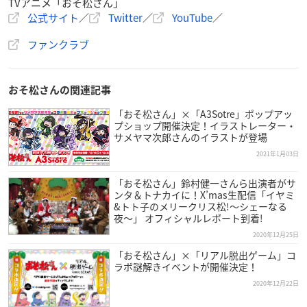
TVアニメ「おそ松さん」
公式サイト
／
Twitter
／
YouTube
／
ファンクラブ
おそ松さんの関連記事
「おそ松さん」×「A3Sotre」ポップアッ
プショップ開催決定！イラストレーター・
サメヤマ次郎さんのイラストが登場
2021年1月03日
「おそ松さん」鈴村健一さんら出演者がサ
ンタ＆トナカイに！X’mas生配信「イヤミ
&トト子のメリークリス松!〜シェーなる
夜〜」 オフィシャルレポート到着!
2020年12月25日
「おそ松さん」×「リアル脱出ゲーム」コ
ラボ謎解きイベントが開催決定！
2020年12月22日