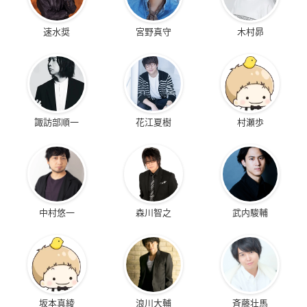
速水奨
宮野真守
木村昴
諏訪部順一
花江夏樹
村瀬歩
中村悠一
森川智之
武内駿輔
坂本真綾
浪川大輔
斉藤壮馬