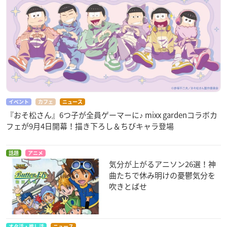
イベント
カフェ
ニュース
『おそ松さん』6つ子が全員ゲーマーに♪ mixx gardenコラボカ
フェが9月4日開幕！描き下ろし＆ちびキャラ登場
話題
アニメ
気分が上がるアニソン26選！神
曲たちで休み明けの憂鬱気分を
吹きとばせ
オタ活・推し活
ニュース