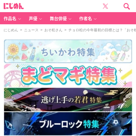
に
じ
め
ん
作品名
声優
舞台俳優
作者名
にじめん
>
ニュース
>
おそ松さん
> チョロ松の今年最初の目標とは？「おそ