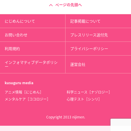
ページの先頭へ
にじめんについて
記事掲載について
お問い合わせ
プレスリリース送付先
利用規約
プライバシーポリシー
インフォマティブデータポリシ
運営会社
ー
kusuguru
media
アニメ情報［にじめん］
科学ニュース［ナゾロジー］
メンタルケア［ココロジー］
心理テスト［シンリ］
Copyright 2013 nijimen.