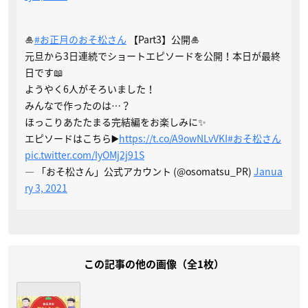
🎍
#お正月のおそ松さん
【Part3】公開🎍
元旦から3日連続でショートエピソードを公開！本日が最終
日です📖
ようやく6人がそろいました！
みんなで作ったのは…？
ほっこりあたたまる完結編をお楽しみに✨
エピソードはこちら▶️
https://t.co/A9owNLvVKI
#おそ松さん
pic.twitter.com/IyOMj2j91S
— 「おそ松さん」公式アカウント (@osomatsu_PR)
Janua
ry 3, 2021
この記事の他の画像（全1枚）