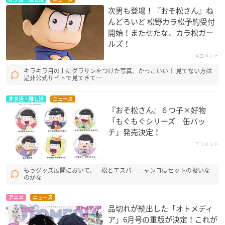
次男も登場！『おそ松さん』ね
んどろいど 松野カラ松予約受付
開始！またせたな、カラ松ガー
ルズ！
4コメント
キラキラ目の上にグラサンをつけた写真、かっこいい！ 見てない方は
是非公式サイトで見てきて…
オタ活・推し活
ニュース
『おそ松さん』６つ子×好物
「もぐもぐシリーズ 缶バッ
チ」発売決定！
7コメント
もうグッズ展開において、一松とエスパーニャンコはセットの扱いな
のかな
アニメ
ニュース
品切れが続出した「オトメディ
ア」6月号の重版が決定！これが