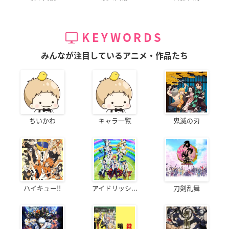
KEYWORDS
みんなが注目しているアニメ・作品たち
ちいかわ
キャラ一覧
鬼滅の刃
ハイキュー!!
アイドリッシ...
刀剣乱舞