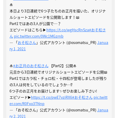
🎍
本日より3日連続で6つ子たちのお正月を描いた、オリジナ
ルショートエピソードを公開致します！📖
Part1ではあの3人が公園で…？
エピソードはこちら▶︎
https://t.co/wgHscRnSza
#おそ松さ
ん
pic.twitter.com/0Wc1MGzrnb
— 「
おそ松さん
」公式アカウント (@osomatsu_PR)
Janua
ry 1, 2021
🎍
#お正月のおそ松さん
【Part2】公開🎍
元旦から3日連続でオリジナルショートエピソードを公開📖
Part1ではカラ松・チョロ松・十四松が登場しましたが残り
の3人は何をしているのでしょうか…⁉️
6つ子のお正月をお届けします✨ぜひお楽しみ下さい!
エピソード▶️
https://t.co/pwE7vziRX6
#おそ松さん
pic.twitt
er.com/R0Fxo3TNnp
— 「おそ松さん」公式アカウント (@osomatsu_PR)
Janua
ry 2, 2021