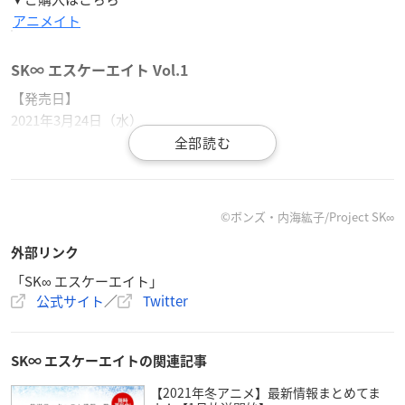
アニメイト
SK∞ エスケーエイト Vol.1
【発売日】
2021年3月24日（水）
【収録話数】
第1話 ・第2話
©ボンズ・内海紘子/Project SK∞
【価格】
Blu-ray（完全生産限定版）：¥6,800＋税
外部リンク
DVD（完全生産限定版）：¥5,800＋税
「SK∞ エスケーエイト」
公式サイト
／
Twitter
【完全生産限定特典】（DISC2枚組：本編DISC＋特典DISC）
・イベントチケット優先販売申込券（出演：畠中 祐・小林千晃
ほか 場所：関東近郊）
SK∞ エスケーエイトの関連記事
・キャラクターデザイン・総作画監督 千葉道徳描き下ろし三方
【2021年冬アニメ】最新情報まとめてま
背＆デジケース仕様