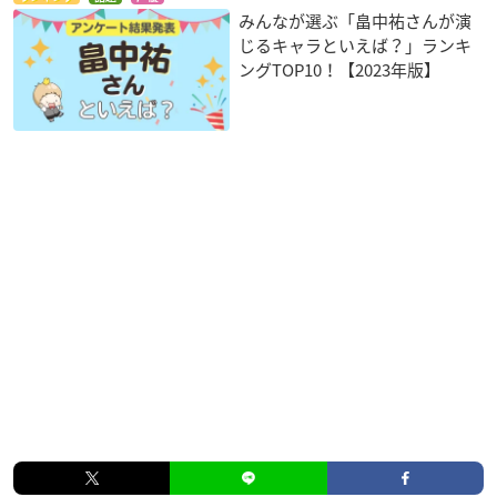
・キャラクター設定資料集
みんなが選ぶ「畠中祐さんが演
・特典ブックレット
じるキャラといえば？」ランキ
・オーディオコメンタリー
ングTOP10！【2023年版】
SK∞ エスケーエイト Vol.5
【発売日】
2021年7月28日（水）
【収録話数】
第9話 ・第10話
【価格】
Blu-ray（完全生産限定版）：¥6,800＋税
DVD（完全生産限定版）：¥5,800＋税
【完全生産限定特典】（DISC2枚組：本編DISC＋特典DISC）
・キャラクターデザイン・総作画監督 千葉道徳描き下ろし三方
背＆デジケース仕様