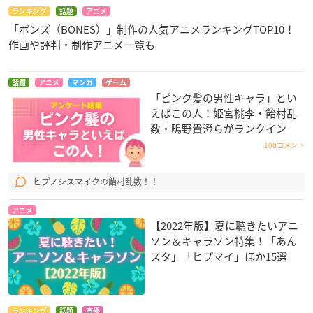
・特典CD：オリジナルドラマ
ランキング
話題
アニメ
・特製ブックレット
「ボンズ（BONES）」制作の人気アニメランキングTOP10！
作画や評判・制作アニメ一覧も
・オーディオコメンタリー
SK∞ エスケーエイト Vol.4
話題
アニメ
マンガ
ゲーム
「ピンク髪の男性キャラ」とい
【発売日】
えばこの人！姫宮桃李・飴村乱
2021年6月23日（水）
数・鴫野貴澄らがランクイン
100コメント
【収録話数】
第7話 ・第8話
ヒプノシスマイクの飴村乱数！！
【価格】
アニメ
Blu-ray（完全生産限定版）：¥6,800＋税
【2022年版】夏に聴きたいアニ
DVD（完全生産限定版）：¥5,800＋税
ソン＆キャラソン特集！「あん
スタ」「ヒプマイ」ほか15選
【完全生産限定特典】（DISC1枚：本編DISC）
・キャラクターデザイン・総作画監督 千葉道徳描き下ろし三方
背＆デジケース仕様
ランキング
話題
声優