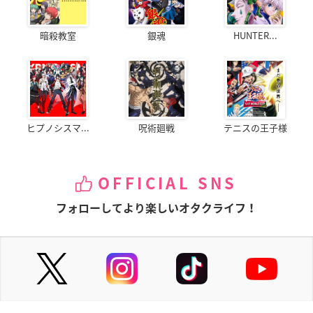
4～6巻連動購入特典：描き起こしミニキャラアクリルスタンド
（Cherry blossom＆ジョー）
暗殺教室
銀魂
HUNTER...
全巻連動購入特典：描き下ろしA4クリアファイル（○○○＆○○）
【Amazon(【Amazon.co.jp限定】商品のみ対象)】
全巻購入特典：描き下ろしB2タペストリー（○○＆○○）
【ANIPLEX＋】
ヒプノシスマ...
呪術廻戦
テニスの王子様
1～3巻連動購入特典：３Dスケートボードラバーストラップ
（暦モデル）
4～6巻連動購入特典：３Dスケートボードラバーストラップ
OFFICIAL SNS
（ランガモデル）
全巻連動購入特典：まいにちカレンダー+スケッチーぬいぐる
フォローしてより楽しいオタクライフ！
み
【あみあみ】
全巻購入特典：A5サイズアクリルクロック
【ソフマップ・アニメガ（一部アニメガ店舗を除く）】