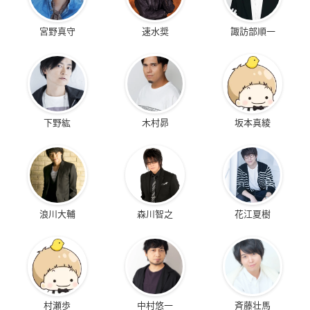
背＆デジケース仕様
・特典CD：キャスト座談会CD Vol.2
宮野真守
速水奨
諏訪部順一
・特製ブックレット
・オーディオコメンタリー
店舗共通購入特典
対象店舗にて商品をお買い求めいただいたお客様に、先着で下
下野紘
木村昴
坂本真綾
記の特典がプレゼントされます。
全巻購入特典：描き下ろし全巻収納BOX
【対象店舗】
楽天ブックス（特典付きカートのみ対象）、セブンネットショ
浪川大輔
森川智之
花江夏樹
ッピング、アニメイト、Amazon(【Amazon.co.jp限定】商品の
み対象)、ANIPLEX+、あみあみ、ソフマップ・アニメガ（※一
部アニメガ店舗を除く）、HMV、TSUTAYA RECORDS（※一
部店舗除く）・TSUTAYAオンライン、タワーレコード（一部店
舗を除く）、WonderGOO
※特典内容は予告無く変更になる場合がございます。あらかじ
村瀬歩
中村悠一
斉藤壮馬