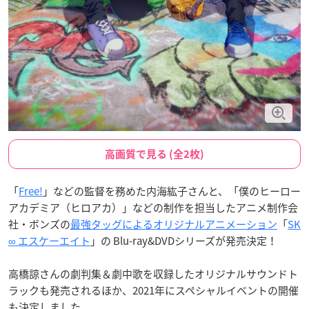
高画質で見る (全2枚)
「
Free!
」などの監督を務めた内海紘子さんと、「僕のヒーロー
アカデミア（ヒロアカ）」などの制作を担当したアニメ制作会
社・ボンズの
最強タッグによるオリジナルアニメーション
「
SK
∞ エスケーエイト
」の Blu-ray&DVDシリーズが発売決定！
高橋諒さんの劇判集＆劇中歌を収録したオリジナルサウンドト
ラックも発売されるほか、2021年にスペシャルイベントの開催
も決定しました。