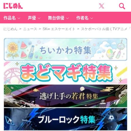
に
じ
め
ん
作品名
声優
舞台俳優
作者名
にじめん
>
ニュース
>
SK∞ エスケーエイト
> スケボーバトル描くTVアニメ「