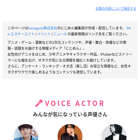
・特典CD：キャスト座談会CD Vol.1、劇中歌instrumental
記事の内容について報告する
（「Seize the Moment!!」 「Dimensions of the Wind」）
・特製ブックレット
・オーディオコメンタリー
このページは
kusuguru株式会社
のにじめん編集部が作成・配信しています。
SK
∞ エスケーエイト
/
イベント
/
ニュース
の最新情報はリンク先をご覧ください。
アニメ・ゲーム・漫画などの2次元コンテンツや、声優・舞台・俳優などの情
SK∞ エスケーエイト Vol.6
報・話題をお届けする情報メディア「にじめん」。
【発売日】
女性向けアニメをはじめ、少年アニメやキャラクター作品、VTuberなどストリー
2021年8月25日（水）
マーにも幅を広げ、オタクが気になる情報を幅広くお届けしています。
さらに、アンケート・ランキング・オタ活（推し活）お役立ち情報など、女性オ
タクがワクワク楽しめるようなコンテンツも発信しています。
【収録話数】
第11話 ・第12話
【価格】
VOICE ACTOR
Blu-ray（完全生産限定版）：¥6,800＋税
DVD（完全生産限定版）：¥5,800＋税
みんなが気になっている声優さん
【完全生産限定特典】（DISC2枚組：本編DISC＋特典DISC）
・キャラクターデザイン・総作画監督 千葉道徳描き下ろし三方