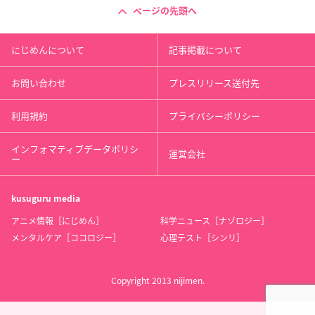
全巻購入特典：A5サイズアクリルスタンド
ページの先頭へ
【TSUTAYA RECORDS（※一部店舗除く）・TSUTAYAオンライ
にじめんについて
記事掲載について
ン】
全巻購入特典：2Lサイズブロマイド
お問い合わせ
プレスリリース送付先
【タワーレコード（一部店舗を除く】
利用規約
プライバシーポリシー
1～3巻連動購入特典：A3クリアポスター
4～6巻連動購入特典：A3クリアポスター
インフォマティブデータポリシ
運営会社
ー
※特典内容は予告無く変更になる場合がございます。あらかじ
めご了承下さい。
※特典はなくなり次第終了となります。
kusuguru
media
※連動購入特典については、すべて同一の店舗にてお買い求め
アニメ情報［にじめん］
科学ニュース［ナゾロジー］
ください。
メンタルケア［ココロジー］
心理テスト［シンリ］
※詳しくは各店舗までお問い合わせ下さい。
Copyright 2013 nijimen.
SK∞ エスケーエイト オリジナルサウンド