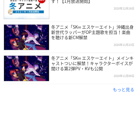
す！【1月放送開始】
・特典CD：オリジナルドラマ「シンデレキ」
2020年12月18日
・特製ブックレット
・オーディオコメンタリー（出演：畠中 祐・小林千晃 ほか）
冬アニメ「SK∞ エスケーエイト」沖縄出身
新世代ラッパーがOP主題歌を担当！楽曲
を聴ける新CM解禁
SK∞ エスケーエイト Vol.2
2020年11月23日
【発売日】
2021年4月28日（水）
冬アニメ「SK∞ エスケーエイト」メインキ
ャストついに解禁！キャラクターボイスが
聞ける第2弾PV・KVも公開
【収録話数】
第3話 ・第4話
2020年11月09日
もっと見る
【価格】
Blu-ray（完全生産限定版）：¥6,800＋税
DVD（完全生産限定版）：¥5,800＋税
【完全生産限定特典】（DISC1枚：本編DISC）
・キャラクターデザイン・総作画監督 千葉道徳描き下ろし三方
背＆デジケース仕様