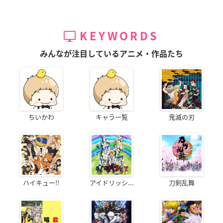
めご了承下さい。
※特典はなくなり次第終了となります。
※連動購入特典については、すべて同一の店舗にてお買い求め
KEYWORDS
ください。
※詳しくは各店舗までお問い合わせ下さい。
みんなが注目しているアニメ・作品たち
店舗別購入特典
【楽天ブックス（特典付きカートのみ対象）】
全巻購入特典：描き下ろしアクリルジオラマスタンド+缶バッ
ちいかわ
キャラ一覧
鬼滅の刃
ジセット（○＆○○○）
【セブンネットショッピング】
全巻購入特典：描き下ろしA4アクリルプレート（○＆○○○○＆
○。○○）
ハイキュー!!
アイドリッシ...
刀剣乱舞
【アニメイト】
1～3巻連動購入特典：描き起こしミニキャラアクリルスタンド
（暦＆ランガ）