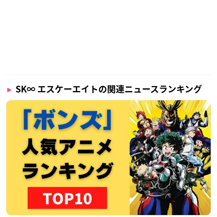
・絵コンテ・原画集
・特典ブックレット
・オーディオコメンタリー
SK∞ エスケーエイト Vol.3
【発売日】
2021年5月26日（水）
SK∞ エスケーエイトの関連ニュースランキング
【収録話数】
第5話 ・第6話
【価格】
Blu-ray（完全生産限定版）：¥6,800＋税
DVD（完全生産限定版）：¥5,800＋税
【完全生産限定特典】（DISC2枚組：本編DISC＋特典DISC）
・キャラクターデザイン・総作画監督 千葉道徳描き下ろし三方
背＆デジケース仕様