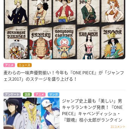
アニメ
ニュース
麦わらの一味声優勢揃い！今年も『ONE PIECE』が「ジャンフ
ェス2017」のステージを盛り上げる！
アンケート
話題
アニメ
マンガ
ジャンプ史上最も「美しい」男
キャラランキング発表！『ONE
PIECE』キャベンディッシュ・
『銀魂』桂小太郎がランクイン
21コメント