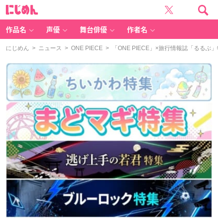
に
じ
め
ん
作品名
声優
舞台俳優
作者名
にじめん
>
ニュース
>
ONE PIECE
> 「ONE PIECE」×旅行情報誌「る