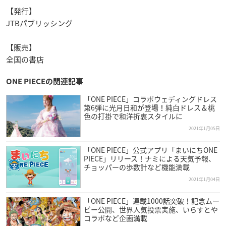
【発行】
JTBパブリッシング
【販売】
全国の書店
ONE PIECEの関連記事
「ONE PIECE」コラボウェディングドレス
第6弾に光月日和が登場！純白ドレス＆桃
色の打掛で和洋折衷スタイルに
2021年1月05日
「ONE PIECE」公式アプリ「まいにちONE
PIECE」リリース！ナミによる天気予報、
チョッパーの歩数計など機能満載
2021年1月04日
「ONE PIECE」連載1000話突破！記念ムー
ビー公開、世界人気投票実施、いらすとや
コラボなど企画満載