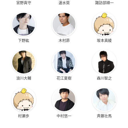
宮野真守
速水奨
諏訪部順一
下野紘
木村昴
坂本真綾
浪川大輔
花江夏樹
森川智之
村瀬歩
中村悠一
斉藤壮馬