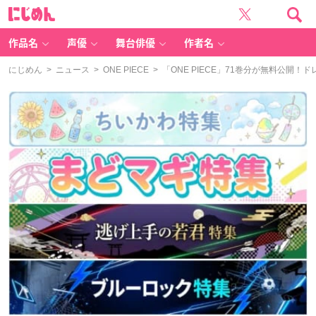
に
じ
め
ん
作品名
声優
舞台俳優
作者名
にじめん
>
ニュース
>
ONE PIECE
> 「ONE PIECE」71巻分が無料公開