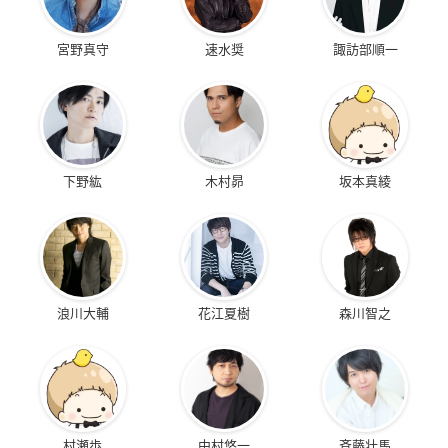
宮野真守
速水奨
諏訪部順一
下野紘
木村昴
坂本真綾
浪川大輔
花江夏樹
森川智之
村瀬歩
中村悠一
斉藤壮馬