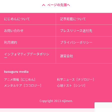
ページの先頭へ
にじめんについて
記事掲載について
お問い合わせ
プレスリリース送付先
利用規約
プライバシーポリシー
インフォマティブデータポリシ
運営会社
ー
kusuguru
media
アニメ情報［にじめん］
科学ニュース［ナゾロジー］
メンタルケア［ココロジー］
心理テスト［シンリ］
Copyright 2013 nijimen.