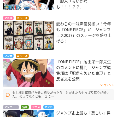
一般人「ちいかわ
も！！！？？」
アニメ
ニュース
麦わらの一味声優勢揃い！今年
も『ONE PIECE』が「ジャンフ
ェス2017」のステージを盛り上
げる！
マンガ
ニュース
『ONE PIECE』尾田栄一郎先生
のコメントに批判 ジャンプ編
集部は「配慮を欠いた表現」と
反省文を公開
56コメント
もし横井軍曹が自分の祖父だったら…と考えたらやっぱり怒りが湧い
た。 そうでなくとも、国に…
アンケート
話題
アニメ
マンガ
ジャンプ史上最も「美しい」男