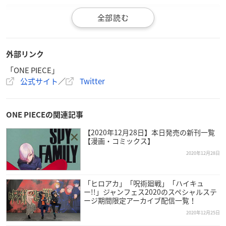
ONEPIECEは年明けで1000話へ!!ここまで愛してくださった
外部リンク
皆様へ、そしてまだONEPIECEを知らない皆様へ、過去最大
「ONE PIECE」
ボリュームの1-71巻分を感謝の無料公開！ドレスローザ編
公式サイト
／
Twitter
冒頭まで読めます！✌️年末年始はこれで決まり！
ジャンプ+
https://t.co/2LgZfHTTW1
ゼブラック
https://t.co/l0GlbFC359
pic.twitter.com/DI3k2
ONE PIECEの関連記事
GSb03
—
ONE PIECE
スタッフ【公式】/ Official (@Eiichiro_Staff)
【2020年12月28日】本日発売の新刊一覧
【漫画・コミックス】
December 28, 2020
2020年12月28日
「ヒロアカ」「呪術廻戦」「ハイキュ
ー!!」ジャンフェス2020のスペシャルステ
ージ期間限定アーカイブ配信一覧！
2020年12月25日