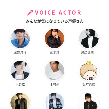
VOICE ACTOR
みんなが気になっている声優さん
宮野真守
速水奨
諏訪部順一
下野紘
木村昴
坂本真綾