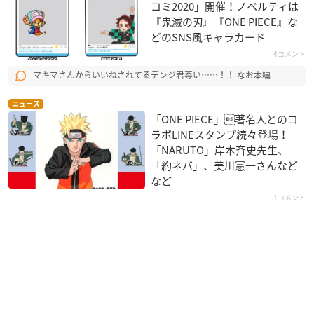
コミ2020」開催！ノベルティは
『鬼滅の刃』『ONE PIECE』な
どのSNS風キャラカード
4コメント
マキマさんからいいねされてるデンジ君尊い……！！ なお本編
ニュース
「ONE PIECE」著名人とのコ
ラボLINEスタンプ続々登場！
「NARUTO」岸本斉史先生、
「約ネバ」、美川憲一さんなど
など
1コメント