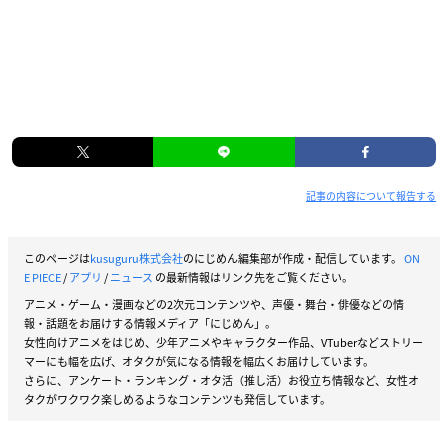
記事の内容について報告する
このページは
kusuguru株式会社
のにじめん編集部が作成・配信しています。
ON
E PIECE
/
アプリ
/
ニュース
の最新情報はリンク先をご覧ください。
アニメ・ゲーム・漫画などの2次元コンテンツや、声優・舞台・俳優などの情
報・話題をお届けする情報メディア「にじめん」。
女性向けアニメをはじめ、少年アニメやキャラクター作品、VTuberなどストリー
マーにも幅を広げ、オタクが気になる情報を幅広くお届けしています。
さらに、アンケート・ランキング・オタ活（推し活）お役立ち情報など、女性オ
タクがワクワク楽しめるようなコンテンツも発信しています。