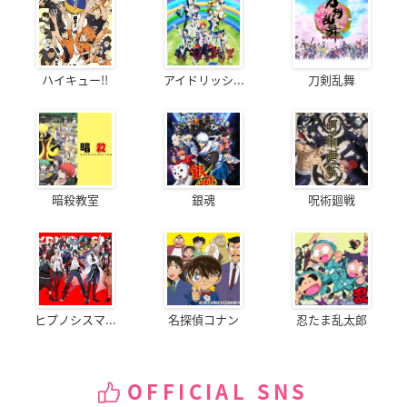
ハイキュー!!
アイドリッシ...
刀剣乱舞
暗殺教室
銀魂
呪術廻戦
ヒプノシスマ...
名探偵コナン
忍たま乱太郎
OFFICIAL SNS