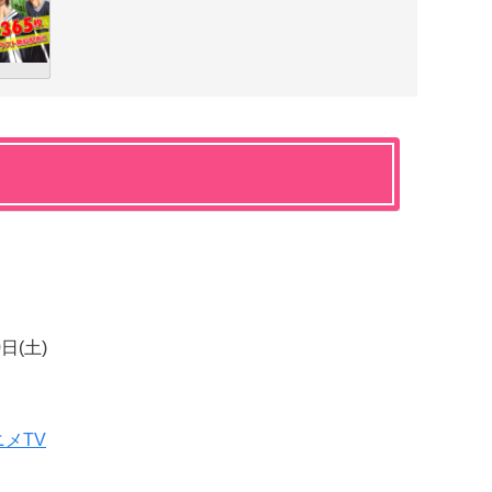
0日(土)
メTV