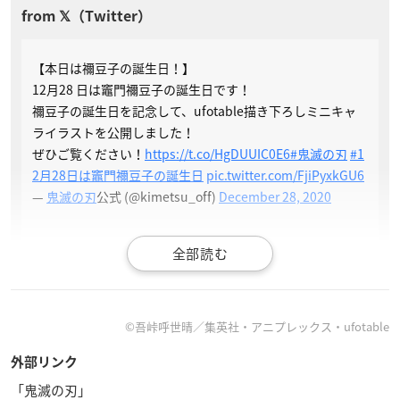
【本日は禰󠄀豆子の誕生日！】
12月28 日は竈門禰󠄀豆子の誕生日です！
禰󠄀豆子の誕生日を記念して、ufotable描き下ろしミニキャ
ライラストを公開しました！
ぜひご覧ください！
https://t.co/HgDUUIC0E6
#鬼滅の刃
#1
2月28日は竈門禰󠄀豆子の誕生日
pic.twitter.com/FjiPyxkGU6
—
鬼滅の刃
公式 (@kimetsu_off)
December 28, 2020
【スペシャルすごろく 配布】
皆さまに感謝の気持ちを込めて、「柱合会議・蝶屋敷編」
の大正コソコソ噂話に登場した、ufotable描き下ろし『「
#
鬼滅の刃
」スペシャルすごろく』をご用意しました！
©吾峠呼世晴／集英社・アニプレックス・ufotable
年始年末に皆さまで、ぜひお楽しみください。
▼ダウンロードはこちら
https://t.co/V0vCG2vkAq
pic.twitt
外部リンク
er.com/FmQgo49Ftf
「鬼滅の刃」