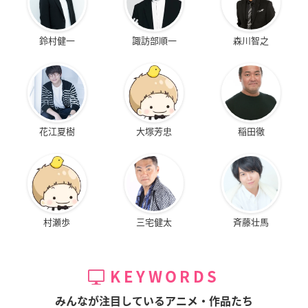
鈴村健一
諏訪部順一
森川智之
花江夏樹
大塚芳忠
稲田徹
村瀬歩
三宅健太
斉藤壮馬
KEYWORDS
みんなが注目しているアニメ・作品たち