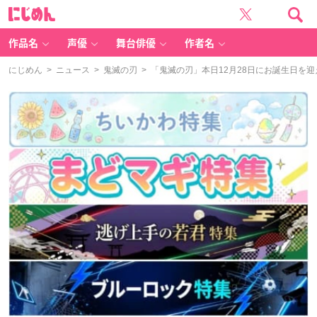
に
じ
め
ん
作品名
声優
舞台俳優
作者名
にじめん
>
ニュース
>
鬼滅の刃
> 「鬼滅の刃」本日12月28日にお誕生日