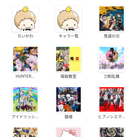
ちいかわ
キャラ一覧
鬼滅の刃
HUNTER...
暗殺教室
刀剣乱舞
アイドリッシ...
銀魂
ヒプノシスマ...