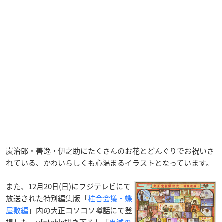
炭治郎・善逸・伊之助にたくさんのお花とどんぐりでお祝いさ
れている、かわいらしくも心温まるイラストとなっています。
また、12月20日(日)にフジテレビにて
放送された特別編集版「
柱合会議・蝶
屋敷編
」内の大正コソコソ噂話にて登
場した、ufotable描き下ろし「
鬼滅の