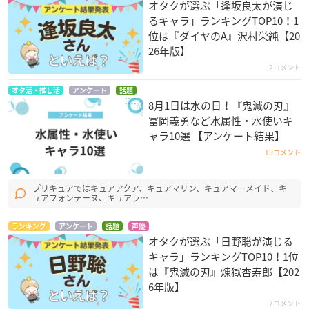
オタクが選ぶ「逢坂良太が演じ
るキャラ」ランキングTOP10！1
位は『ダイヤのA』沢村栄純【20
26年版】
2コメント
オタ活・推し活
アンケート
話題
8月1日は水の日！『鬼滅の刃』
冨岡義勇など水属性・水使いキ
ャラ10選 【アンケート結果】
15コメント
プリキュアではキュアアクア、キュアマリン、キュアマーメイド、キ
ュアフォンテーヌ、キュアラ…
ランキング
アンケート
話題
声優
オタクが選ぶ「日野聡が演じる
キャラ」ランキングTOP10！1位
は『鬼滅の刃』煉󠄁獄杏寿郎【202
6年版】
2コメント