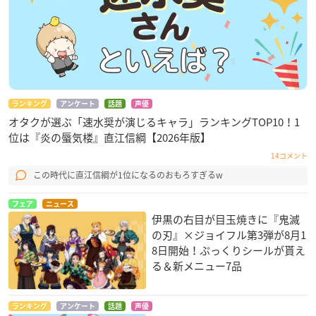
ランキング
アンケート
話題
声優
オタクが選ぶ「速水奨が演じるキャラ」ランキングTOP10！1
位は『炎の蜃気楼』直江信綱【2026年版】
14コメント
この時代に直江信綱が1位になるのおもろすぎるw
フェア
ニュース
伊黒の右目が目玉焼きに『鬼滅
の刃』×ジョイフル第3弾が8月1
8日開始！ぷっくりシールが貰え
る＆新メニュー7品
ランキング
アンケート
話題
声優