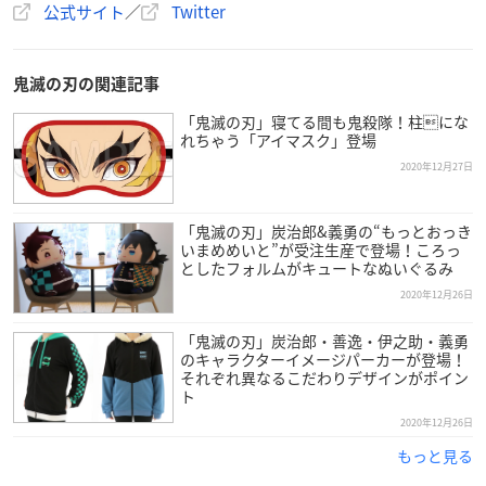
— 鬼滅の刃公式 (@kimetsu_off)
December 26, 2020
公式サイト
／
Twitter
鬼滅の刃の関連記事
「鬼滅の刃」寝てる間も鬼殺隊！柱にな
れちゃう「アイマスク」登場
2020年12月27日
「鬼滅の刃」炭治郎&義勇の“もっとおっき
いまめめいと”が受注生産で登場！ころっ
としたフォルムがキュートなぬいぐるみ
2020年12月26日
「鬼滅の刃」炭治郎・善逸・伊之助・義勇
のキャラクターイメージパーカーが登場！
それぞれ異なるこだわりデザインがポイン
ト
2020年12月26日
もっと見る