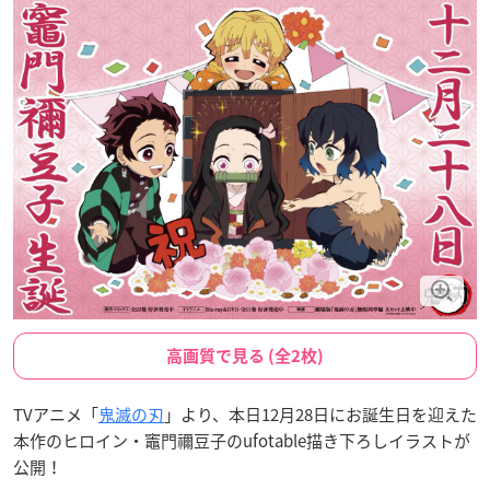
高画質で見る (全2枚)
TVアニメ「
鬼滅の刃
」より、本日12月28日にお誕生日を迎えた
本作のヒロイン・竈門禰豆子のufotable描き下ろしイラストが
公開！