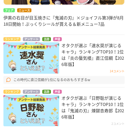
▼ご予約・ご購入はこちらから
フェア
ニュース
アニメイト
／
あみあみ
伊黒の右目が目玉焼きに『鬼滅の刃』×ジョイフル第3弾が8月
18日開始！ぷっくりシールが貰える＆新メニュー7品
義勇をイメージしたデザインパーカ
ー。羽織の臙脂色をアシンメトリーな
切り返しデザインに。
ランキング
アンケート
話題
声優
オタクが選ぶ「速水奨が演じる
キャラ」ランキングTOP10！1位
胸元には羽織の柄をベースにしたプリントデザインが入ってい
は『炎の蜃気楼』直江信綱【202
ます。
6年版】
14コメント
この時代に直江信綱が1位になるのおもろすぎるw
ランキング
アンケート
話題
声優
オタクが選ぶ「日野聡が演じる
キャラ」ランキングTOP10！1位
は『鬼滅の刃』煉󠄁獄杏寿郎【202
6年版】
2コメント