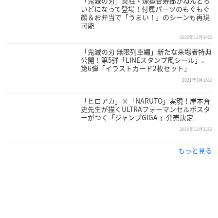
「鬼滅の刃」炎柱・煉獄杏寿郎がねんどろ
いどになって登場！付属パーツのもぐもぐ
竈門炭治郎
顔＆お弁当で「うまい！」のシーンも再現
▼ご予約・ご購入はこちらから
可能
アニメイト
／
あみあみ
2020年12月24日
「鬼滅の刃 無限列車編」新たな来場者特典
炭治郎をイメージしたデザインパーカ
公開！第5弾「LINEスタンプ風シール」、
第6弾「イラストカード2枚セット」
ー。 羽織をイメージした緑色の市松模
様を袖にデザイン。
2021年3月16日
「ヒロアカ」×「NARUTO」実現！岸本斉
胸元には炭治郎をイメージしたプリントデザインが入っていま
史先生が描くULTRAフォーマンセルポスタ
す。
ーがつく「ジャンプGIGA 」発売決定
2020年12月22日
もっと見る
我妻善逸
▼ご予約・ご購入はこちらから
アニメイト
／
あみあみ
善逸をイメージしたデザインパーカ
ー。 羽織のグラデーション柄生地を切