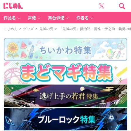
に
じ
め
ん
作品名
声優
舞台俳優
作者名
にじめん
>
グッズ
>
鬼滅の刃
> 「鬼滅の刃」炭治郎・善逸・伊之助・義勇の