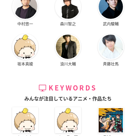
中村悠一
森川智之
武内駿輔
坂本真綾
浪川大輔
斉藤壮馬
KEYWORDS
みんなが注目しているアニメ・作品たち