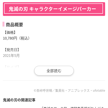
鬼滅の刃 キャラクターイメージパーカー
商品概要
【価格】
10,780円（税込）
【発売日】
2021年5月
【サイズ】
M・L
Mサイズ：着丈約67cm／身幅約50cm／袖丈約61cm
【素材】
©吾峠呼世晴／集英社・アニプレックス・ufotable
ポリエステル100％
鬼滅の刃の関連記事