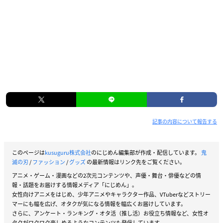
記事の内容について報告する
このページは
kusuguru株式会社
のにじめん編集部が作成・配信しています。
鬼
滅の刃
/
ファッション
/
グッズ
の最新情報はリンク先をご覧ください。
アニメ・ゲーム・漫画などの2次元コンテンツや、声優・舞台・俳優などの情
報・話題をお届けする情報メディア「にじめん」。
女性向けアニメをはじめ、少年アニメやキャラクター作品、VTuberなどストリー
マーにも幅を広げ、オタクが気になる情報を幅広くお届けしています。
さらに、アンケート・ランキング・オタ活（推し活）お役立ち情報など、女性オ
タクがワクワク楽しめるようなコンテンツも発信しています。