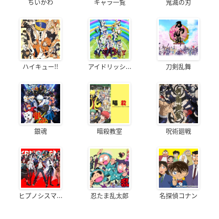
ちいかわ
キャラ一覧
鬼滅の刃
ハイキュー!!
アイドリッシ...
刀剣乱舞
銀魂
暗殺教室
呪術廻戦
ヒプノシスマ...
忍たま乱太郎
名探偵コナン