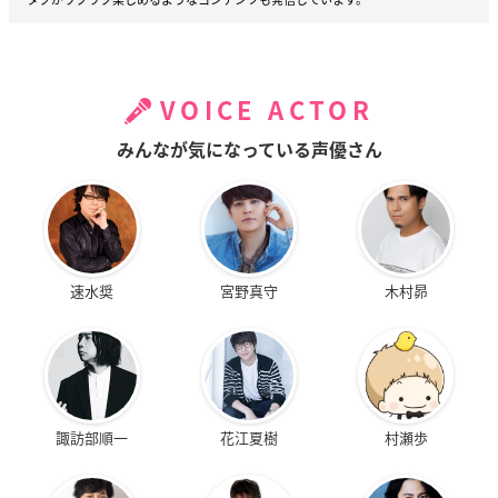
VOICE ACTOR
みんなが気になっている声優さん
速水奨
宮野真守
木村昴
諏訪部順一
花江夏樹
村瀬歩