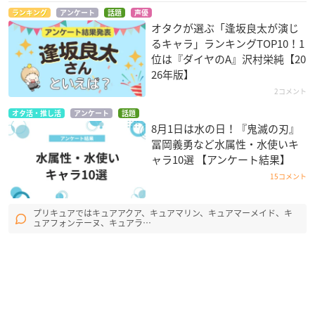
ランキング
アンケート
話題
声優
オタクが選ぶ「逢坂良太が演じ
るキャラ」ランキングTOP10！1
位は『ダイヤのA』沢村栄純【20
26年版】
2コメント
オタ活・推し活
アンケート
話題
8月1日は水の日！『鬼滅の刃』
冨岡義勇など水属性・水使いキ
ャラ10選 【アンケート結果】
15コメント
プリキュアではキュアアクア、キュアマリン、キュアマーメイド、キ
ュアフォンテーヌ、キュアラ…