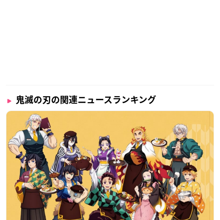
り返しデザインに。
胸元には善逸をイメージしたプリントデザインが入っていま
す。
嘴平伊之助
▼ご予約・ご購入はこちらから
アニメイト
／
あみあみ
鬼滅の刃の関連ニュースランキング
伊之助をイメージしたデザインパーカ
ー。 猪をイメージしたファー付きフー
ドです。
胸元には伊之助をイメージしたプリントデザインが入っていま
す。
冨岡義勇