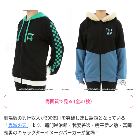
高画質で見る (全37枚)
劇場版の興行収入が300億円を突破し連日話題となっている
「
鬼滅の刃
」より、竈門炭治郎・我妻善逸・嘴平伊之助・冨岡
義勇のキャラクターイメージパーカーが登場！