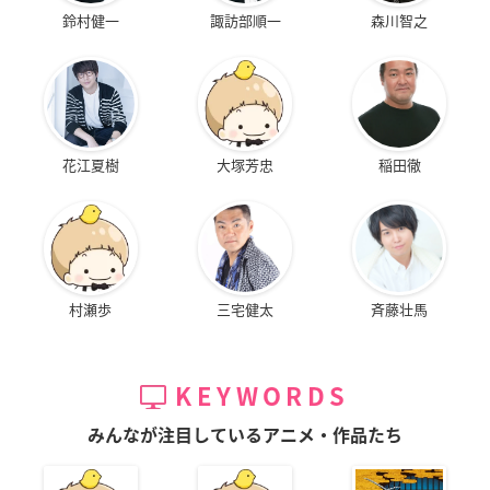
鈴村健一
諏訪部順一
森川智之
花江夏樹
大塚芳忠
稲田徹
村瀬歩
三宅健太
斉藤壮馬
KEYWORDS
みんなが注目しているアニメ・作品たち