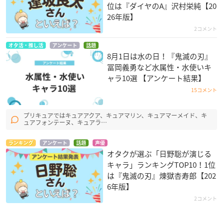
位は『ダイヤのA』沢村栄純【20
26年版】
2コメント
オタ活・推し活
アンケート
話題
8月1日は水の日！『鬼滅の刃』
冨岡義勇など水属性・水使いキ
ャラ10選 【アンケート結果】
15コメント
プリキュアではキュアアクア、キュアマリン、キュアマーメイド、キ
ュアフォンテーヌ、キュアラ…
ランキング
アンケート
話題
声優
オタクが選ぶ「日野聡が演じる
キャラ」ランキングTOP10！1位
は『鬼滅の刃』煉󠄁獄杏寿郎【202
6年版】
2コメント