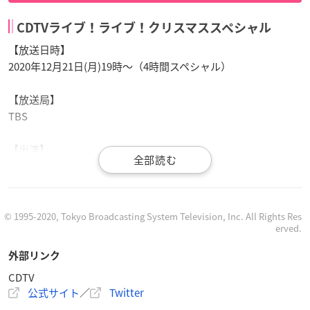
CDTVライブ！ライブ！クリスマススペシャル
【放送日時】
2020年12月21日(月)19時〜（4時間スペシャル）
【放送局】
TBS
【出演】
AI
いきものがかり
瑛⼈
EXILE
© 1995-2020, Tokyo Broadcasting System Television, Inc. All Rights Res
erved.
Kis-My-Ft2
KinKi Kids
外部リンク
King & Prince
CDTV
櫻坂46
公式サイト
／
Twitter
三代⽬ J SOUL BROTHERS from EXILE TRIBE