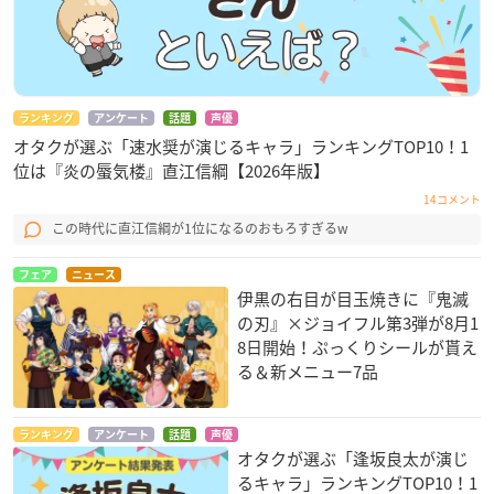
今すぐチェック😆
https://t.co/lzjSFKQPvF
#CDTV
#TBS
— CDTV (@TBSCDTV)
December 21, 2020
私LiSAは21時台に「炎」で、「竈門炭治郎のうた」を歌わ
ランキング
アンケート
話題
声優
れる中川奈美さんとバトンを繋ぎます🎤
@naminak
オタクが選ぶ「速水奨が演じるキャラ」ランキングTOP10！1
よろしくお願いします👹
#鬼滅の刃
#CDTVライブライブ
ht
位は『炎の蜃気楼』直江信綱【2026年版】
tps://t.co/3o4GQ98OuH
pic.twitter.com/cMGWjSZ1rU
14コメント
— LiSA (@LiSA_OLiVE)
December 21, 2020
この時代に直江信綱が1位になるのおもろすぎるw
フェア
ニュース
伊黒の右目が目玉焼きに『鬼滅
の刃』×ジョイフル第3弾が8月1
8日開始！ぷっくりシールが貰え
る＆新メニュー7品
ランキング
アンケート
話題
声優
オタクが選ぶ「逢坂良太が演じ
るキャラ」ランキングTOP10！1