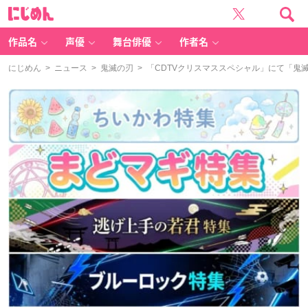
に
じ
め
ん
作品名
声優
舞台俳優
作者名
にじめん
>
ニュース
>
鬼滅の刃
> 「CDTVクリスマススペシャル」にて「鬼