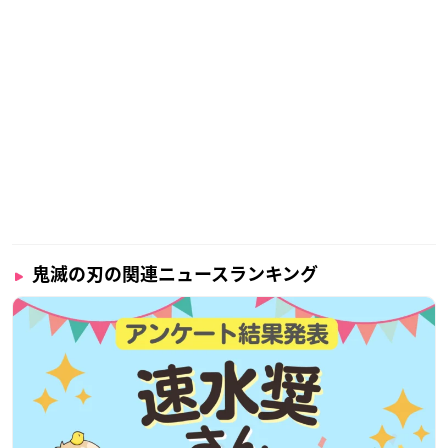
宮本浩次
モーニング娘。’20・⼩⽥さくら
森内寛樹
LiSA
Little Glee Monster
※敬称略・五十音順
人人人人人人人人人人人＿
鬼滅の刃の関連ニュースランキング
＞ タイムテーブル公開ッ ＜
￣Y^Y^Y^Y^Y^Y^Y^Y^Y^Y￣
お待たせしました!!
今夜７時から
#CDTVライブライブ
クリスマスSP🎄4時間SP✨
タイムテーブル解禁です👀
皆の注目アーティストは何時ごろ出演予定かな🤔？