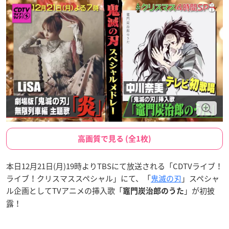
高画質で見る (全1枚)
本日12月21日(月)19時よりTBSにて放送される「CDTVライブ！
ライブ！クリスマススペシャル」にて、「
鬼滅の刃
」スペシャ
ル企画としてTVアニメの挿入歌「
」が初披
竈門炭治郎のうた
露！