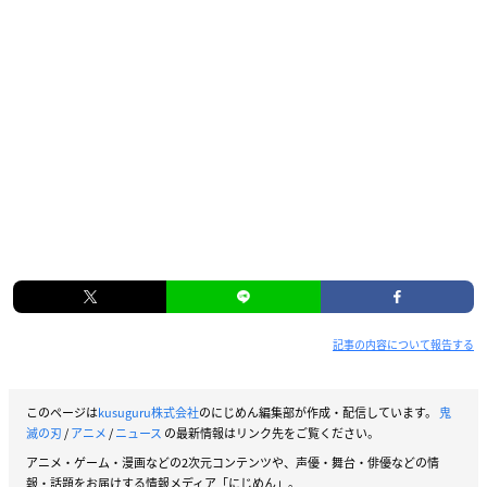
記事の内容について報告する
このページは
kusuguru株式会社
のにじめん編集部が作成・配信しています。
鬼
滅の刃
/
アニメ
/
ニュース
の最新情報はリンク先をご覧ください。
アニメ・ゲーム・漫画などの2次元コンテンツや、声優・舞台・俳優などの情
報・話題をお届けする情報メディア「にじめん」。