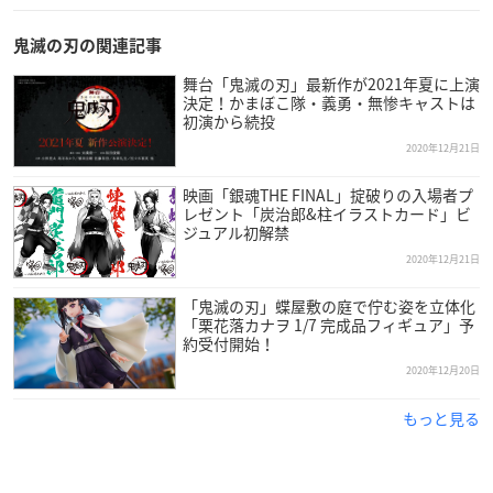
Juice=Juice・⾼⽊紗友希
SixTONES
鬼滅の刃の関連記事
Snow Man
舞台「鬼滅の刃」最新作が2021年夏に上演
SEKAI NO OWARI
決定！かまぼこ隊・義勇・無惨キャストは
SEVENTEEN
初演から続投
ソニン
2020年12月21日
DA PUMP
DISH//
映画「銀魂THE FINAL」掟破りの入場者プ
レゼント「炭治郎&柱イラストカード」ビ
TOMORROW X TOGETHER（TXT）
ジュアル初解禁
中川奈美
2020年12月21日
中島美嘉 with 藤巻亮太
NEWS
「鬼滅の刃」蝶屋敷の庭で佇む姿を立体化
乃⽊坂46
「栗花落カナヲ 1/7 完成品フィギュア」予
約受付開始！
Perfume
2020年12月20日
BTS
⽇向坂46
もっと見る
福⼭雅治
BABYMETAL
Mr.Children