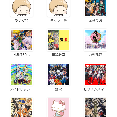
ちいかわ
キャラ一覧
鬼滅の刃
HUNTER...
暗殺教室
刀剣乱舞
アイドリッシ...
銀魂
ヒプノシスマ...