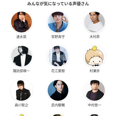
みんなが気になっている声優さん
速水奨
宮野真守
木村昴
諏訪部順一
花江夏樹
村瀬歩
森川智之
武内駿輔
中村悠一