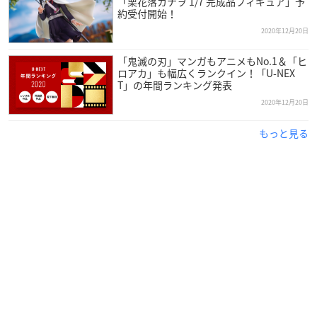
https://t.co/yzuLfruVDc
pic.twitter.com/Lxssz6U6Xt
「栗花落カナヲ 1/7 完成品フィギュア」予
約受付開始！
— 舞台「鬼滅の刃」公式 (@kimetsu_stage)
December 19,
2020年12月20日
2020
「鬼滅の刃」マンガもアニメもNo.1＆「ヒ
ロアカ」も幅広くランクイン！「U-NEX
T」の年間ランキング発表
2020年12月20日
もっと見る