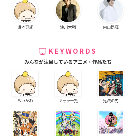
坂本真綾
浪川大輔
内山昂輝
KEYWORDS
みんなが注目しているアニメ・作品たち
ちいかわ
キャラ一覧
鬼滅の刃