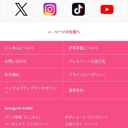
ページの先頭へ
にじめんについて
記事掲載について
お問い合わせ
プレスリリース送付先
利用規約
プライバシーポリシー
インフォマティブデータポリシ
運営会社
ー
kusuguru
media
アニメ情報［にじめん］
科学ニュース［ナゾロジー］
メンタルケア［ココロジー］
心理テスト［シンリ］