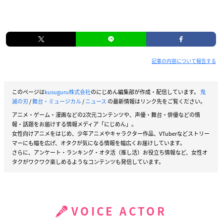
記事の内容について報告する
このページは
kusuguru株式会社
のにじめん編集部が作成・配信しています。
鬼
滅の刃
/
舞台・ミュージカル
/
ニュース
の最新情報はリンク先をご覧ください。
アニメ・ゲーム・漫画などの2次元コンテンツや、声優・舞台・俳優などの情
報・話題をお届けする情報メディア「にじめん」。
女性向けアニメをはじめ、少年アニメやキャラクター作品、VTuberなどストリー
マーにも幅を広げ、オタクが気になる情報を幅広くお届けしています。
さらに、アンケート・ランキング・オタ活（推し活）お役立ち情報など、女性オ
タクがワクワク楽しめるようなコンテンツも発信しています。
VOICE ACTOR