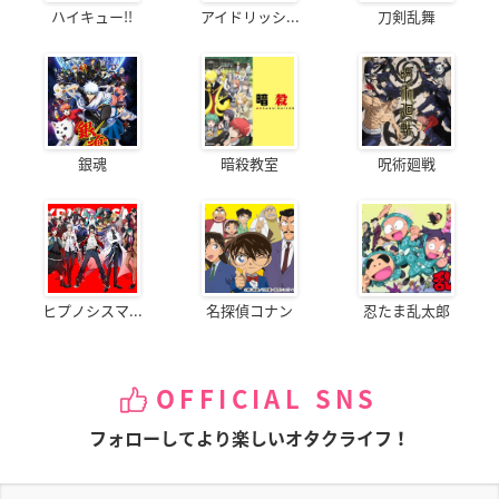
ハイキュー!!
アイドリッシ...
刀剣乱舞
銀魂
暗殺教室
呪術廻戦
ヒプノシスマ...
名探偵コナン
忍たま乱太郎
OFFICIAL SNS
フォローしてより楽しいオタクライフ！