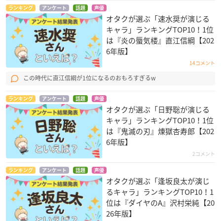
ランキング
アンケート
話題
声優
オタクが選ぶ「速水奨が演じる
キャラ」ランキングTOP10！1位
は『炎の蜃気楼』直江信綱【202
6年版】
14コメント
この時代に直江信綱が1位になるのおもろすぎるw
ランキング
アンケート
話題
声優
オタクが選ぶ「日野聡が演じる
キャラ」ランキングTOP10！1位
は『鬼滅の刃』煉󠄁獄杏寿郎【202
6年版】
2コメント
ランキング
アンケート
話題
声優
オタクが選ぶ「逢坂良太が演じ
るキャラ」ランキングTOP10！1
位は『ダイヤのA』沢村栄純【20
26年版】