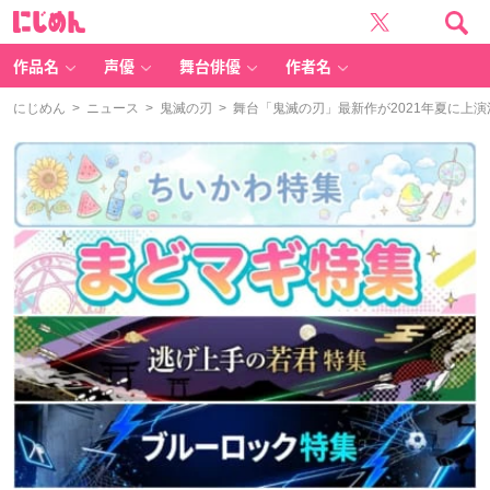
に
じ
め
ん
作品名
声優
舞台俳優
作者名
にじめん
>
ニュース
>
鬼滅の刃
> 舞台「鬼滅の刃」最新作が2021年夏に上