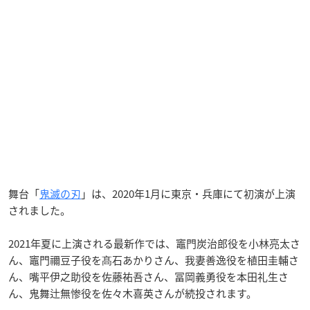
舞台「
鬼滅の刃
」は、2020年1月に東京・兵庫にて初演が上演
されました。
2021年夏に上演される最新作では、竈門炭治郎役を小林亮太さ
ん、竈門禰豆子役を髙石あかりさん、我妻善逸役を植田圭輔さ
ん、嘴平伊之助役を佐藤祐吾さん、冨岡義勇役を本田礼生さ
ん、鬼舞辻無惨役を佐々木喜英さんが続投されます。