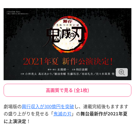
高画質で見る (全1枚)
劇場版の
興行収入が300億円を突破
し、連載完結後もますます
の盛り上がりを見せる「
鬼滅の刃
」の
舞台最新作が2021年夏
！
に上演決定