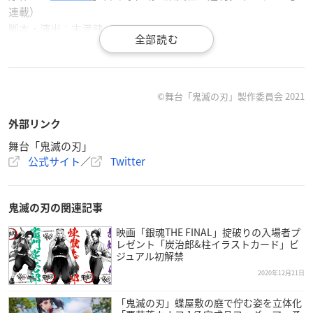
連載）
脚本・演出：末満健一
音楽：和田俊輔
【キャスト】
竈門炭治郎：小林亮太
©舞台「鬼滅の刃」製作委員会 2021
竈門禰豆子：高石あかり
外部リンク
我妻善逸：植田圭輔
嘴平伊之助：佐藤祐吾
舞台「鬼滅の刃」
公式サイト
／
Twitter
冨岡義勇：本田礼生
鬼舞辻無惨：佐々木喜英
※敬称略
鬼滅の刃の関連記事
映画「銀魂THE FINAL」掟破りの入場者プ
レゼント「炭治郎&柱イラストカード」ビ
ジュアル初解禁
2020年12月21日
舞台「鬼滅の刃」2021年夏 新作公演決定！ ！！
詳細は公式サイトを随時ご確認ください。
#舞台鬼滅の刃
「鬼滅の刃」蝶屋敷の庭で佇む姿を立体化