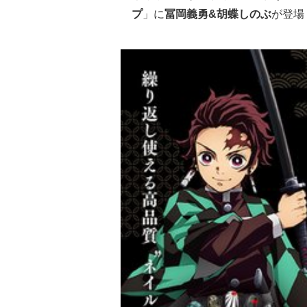
プ
」に
冨岡義勇&胡蝶しのぶ
が登場