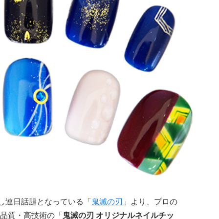
破し連日話題となっている「
鬼滅の刃
」より、プロの
品質・高技術の「
鬼滅の刃 オリジナルネイルチッ