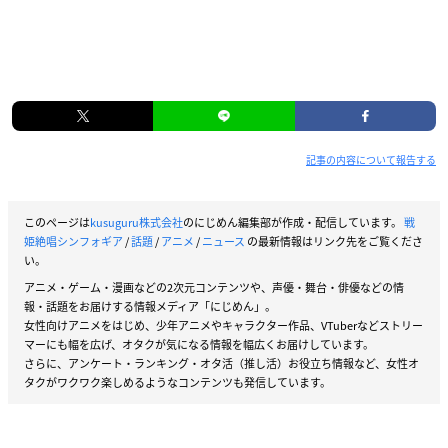
記事の内容について報告する
このページは
kusuguru株式会社
のにじめん編集部が作成・配信しています。
戦
姫絶唱シンフォギア
/
話題
/
アニメ
/
ニュース
の最新情報はリンク先をご覧くださ
い。
アニメ・ゲーム・漫画などの2次元コンテンツや、声優・舞台・俳優などの情
報・話題をお届けする情報メディア「にじめん」。
女性向けアニメをはじめ、少年アニメやキャラクター作品、VTuberなどストリー
マーにも幅を広げ、オタクが気になる情報を幅広くお届けしています。
さらに、アンケート・ランキング・オタ活（推し活）お役立ち情報など、女性オ
タクがワクワク楽しめるようなコンテンツも発信しています。