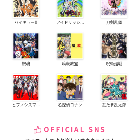
ハイキュー!!
アイドリッシ...
刀剣乱舞
銀魂
暗殺教室
呪術廻戦
ヒプノシスマ...
名探偵コナン
忍たま乱太郎
OFFICIAL SNS