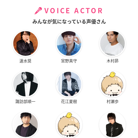
VOICE ACTOR
みんなが気になっている声優さん
速水奨
宮野真守
木村昴
諏訪部順一
花江夏樹
村瀬歩