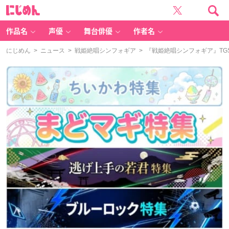
に
じ
め
ん
作品名
声優
舞台俳優
作者名
にじめん
>
ニュース
>
戦姫絶唱シンフォギア
> 『戦姫絶唱シンフォギア』T