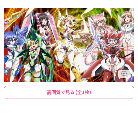
高画質で見る (全1枚)