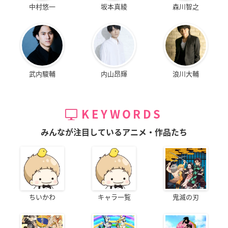
中村悠一
坂本真綾
森川智之
武内駿輔
内山昂輝
浪川大輔
KEYWORDS
みんなが注目しているアニメ・作品たち
ちいかわ
キャラ一覧
鬼滅の刃