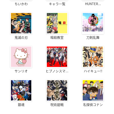
ちいかわ
キャラ一覧
HUNTER...
鬼滅の刃
暗殺教室
刀剣乱舞
サンリオ
ヒプノシスマ...
ハイキュー!!
銀魂
呪術廻戦
名探偵コナン