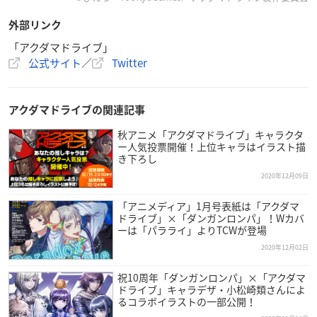
外部リンク
FOD＆TVerにて『
#アクダマドライブ
』を年末年始 全12話無
「アクダマドライブ」
料配信決定🎊
公式サイト
／
Twitter
己の生き方を貫く犯罪者“アクダマ”たちが暴れ回る「全・
員・悪・玉」の物語を全話無料解放！お見逃しなく！
【配信日時】
アクダマドライブの関連記事
#01～#06：12/28(月)0:00～1/4(月)23:59
#07～#12：1/5(火)0:00～1/11(月)23:59
https://t.co/PUA60
秋アニメ「アクダマドライブ」キャラクタ
ー人気投票開催！上位キャラはイラスト描
RSPTh
pic.twitter.com/upZk3GWWXp
き下ろし
— TVアニメ『
アクダマドライブ
』公式 (@akudamadrive)
D
2020年12月09日
ecember 24, 2020
「アニメディア」1月号表紙は「アクダマ
ドライブ」×「ダンガンロンパ」！Wカバ
ーは「パラライ」よりTCWが登場
2020年12月02日
祝10周年「ダンガンロンパ」×「アクダマ
ドライブ」キャラデザ・小松崎類さんによ
るコラボイラストの一部公開！