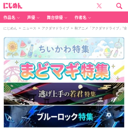
に
じ
め
ん
作品名
声優
舞台俳優
作者名
にじめん
>
ニュース
>
アクダマドライブ
> 秋アニメ「アクダマドライブ」”