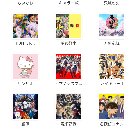
ちいかわ
キャラ一覧
鬼滅の刃
HUNTER...
暗殺教室
刀剣乱舞
サンリオ
ヒプノシスマ...
ハイキュー!!
銀魂
呪術廻戦
名探偵コナン