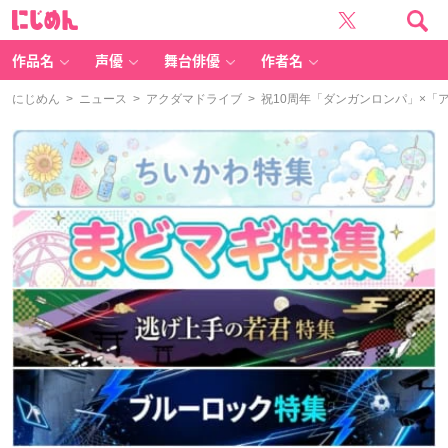
に
じ
め
ん
作品名
声優
舞台俳優
作者名
にじめん
>
ニュース
>
アクダマドライブ
> 祝10周年「ダンガンロンパ」×