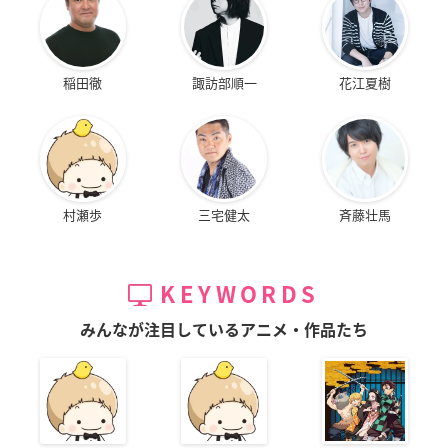
稲田徹
諏訪部順一
花江夏樹
村瀬歩
三宅健太
斉藤壮馬
KEYWORDS
みんなが注目しているアニメ・作品たち