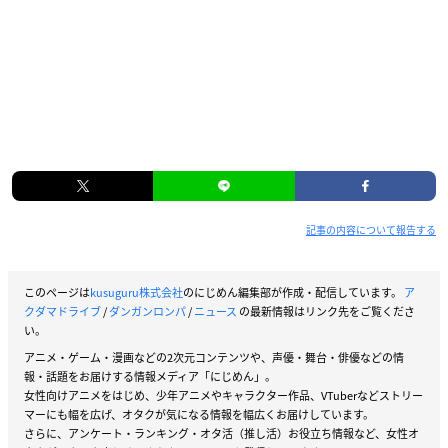
記事の内容について報告する
このページは
kusuguru株式会社
のにじめん編集部が作成・配信しています。
ア
クダマドライブ
/
ダンガンロンパ
/
ニュース
の最新情報はリンク先をご覧くださ
い。
アニメ・ゲーム・漫画などの2次元コンテンツや、声優・舞台・俳優などの情
報・話題をお届けする情報メディア「にじめん」。
女性向けアニメをはじめ、少年アニメやキャラクター作品、VTuberなどストリー
マーにも幅を広げ、オタクが気になる情報を幅広くお届けしています。
さらに、アンケート・ランキング・オタ活（推し活）お役立ち情報など、女性オ