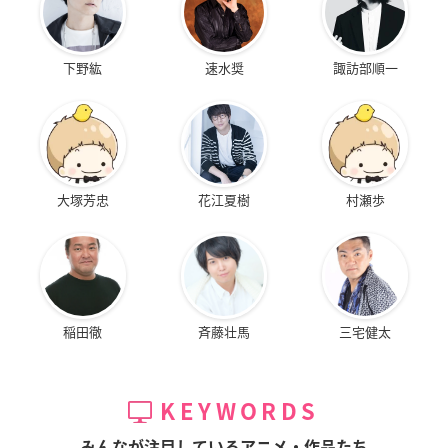
下野紘
速水奨
諏訪部順一
大塚芳忠
花江夏樹
村瀬歩
稲田徹
斉藤壮馬
三宅健太
KEYWORDS
みんなが注目しているアニメ・作品たち