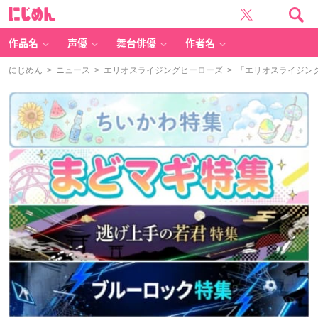
に
じ
め
ん
作品名
声優
舞台俳優
作者名
にじめん
>
ニュース
>
エリオスライジングヒーローズ
> 「エリオスライジン