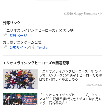
【グッズ販売店】
池袋東口サンシャイン通り店／秋葉原昭和通り口店
©2019 Happy Elements K.K
アニメイト通販
外部リンク
「エリオスライジングヒーローズ」× カラ鉄
特設ページ
カラ鉄アニメゲーム公式
⚡続報⚡
公式サイト
／
Twitter
エリオスライジングヒーローズ
×カラ鉄
🎊2021年 1/15(金)～開催！
エリオスライジングヒーローズの関連記事
缶バッジ付きドリンクやオリジナルグッズを販売！
＜通販＞もあります✨
「エリオスライジングヒーローズ」初のド
ラマCDシリーズ発売決定！ヒーローたちの
「カラ鉄パトロールキャンペーン」も実施🏙️
日常＆パロディが楽しめる
スタンプをためてポストカードをGET！
2020年12月22日
🍔詳細は特設ページをcheck
https://t.co/tD5icaU91D
#エリ
オスR
pic.twitter.com/mNSwOJheUD
「エリオスライジングヒーローズ」クリス
— カラ鉄公式アニメゲーム情報 (@animegame_kt)
Decem
マスSP生配信番組が決定！ゲストは如月レ
ン役・石谷春貴さん
ber 24, 2020