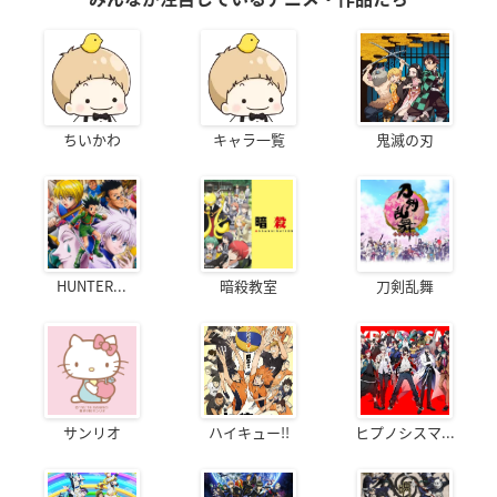
ちいかわ
キャラ一覧
鬼滅の刃
HUNTER...
暗殺教室
刀剣乱舞
サンリオ
ハイキュー!!
ヒプノシスマ...