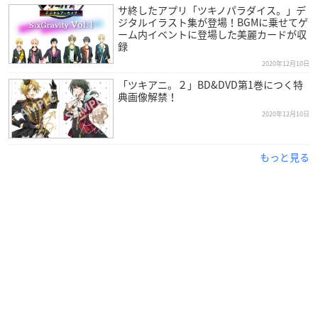
監督：西本由紀夫
サ終したアプリ「ツキノパラダイス。」デ
シリーズ構成：高橋ナツコ
ジタルイラスト集が登場！BGMに乗せてゲ
ーム内イベントに登場した美麗カードが収
キャラクターデザイン：千葉道徳、横山愛
録
アニメーション制作：Children’s Playground Entertainment
2020年12月10日
原作・ストーリー原案：ふじわら（ムービック）
「ツキアニ。２」BD&DVD第1巻につく特
キャラクター原案：じく
典画像解禁！
2020年12月10日
【キャスト】
師走駆：梶裕貴
睦月始：鳥海浩輔
もっと見る
如月恋：増田俊樹
弥生春：前野智昭
卯月新：細谷佳正
皐月葵：KENN
水無月涙：蒼井翔太
文月海：羽多野渉
葉月陽：柿原徹也
長月夜：近藤隆
神無月郁：小野賢章