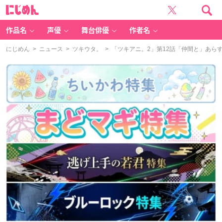
に
じ
め
ん
作品名
声優
舞台俳優
作者名
にじめん
>
ニュース
>
ツキウタ。
> 「ツキアニ。2」第12話「仲間と」あ