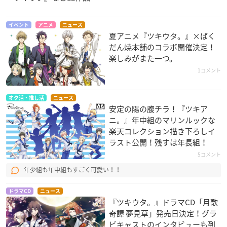
お当番が歌うEDソロ曲を収録！
さらに特典映像としてSix Gravityが歌う主題歌「Paint It Blac
イベント
アニメ
ニュース
k」のノンテロップオープニング映像＆振付映像を収録！
夏アニメ『ツキウタ。』×ばく
だん焼本舗のコラボ開催決定！
≪収録内容≫
楽しみがまた一つ。
第1話「1秒前よりも……」
1コメント
第2話「奏でたい想い」
▼ご予約・ご購入はこちらから
オタ活・推し活
ニュース
Blu-ray
DVD
／
安定の陽の腹チラ！『ツキア
ニ。』年中組のマリンルックな
楽天コレクション描き下ろしイ
ラスト公開！残すは年長組！
5コメント
年少組も年中組もすごく可愛い！！
ドラマCD
ニュース
『ツキウタ。』ドラマCD「月歌
奇譚 夢見草」発売日決定！グラ
ビキャストのインタビューも到