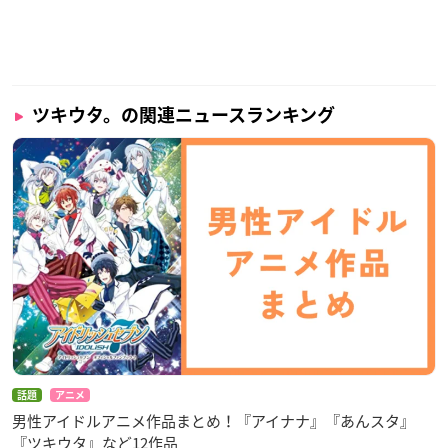
霜月隼：木村良平
月城奏：山中真尋
黒月大：間宮康弘
※敬称略
ツキウタ。の関連ニュースランキング
関連商品
TVアニメ
THE ANIMATION 2 第1巻
ツキウタ。
価格：7,480円
発売日：2021年1月29日(金)
なんてことない毎日が、キラキラの宝
物。
TV放送開始の『ツキウタ。 THE ANIM
ATION2』がパッケージ化！
話題
アニメ
男性アイドルアニメ作品まとめ！『アイナナ』『あんスタ』
第1巻には第1話と第2話を収録！
『ツキウタ』など12作品
パッケージ封入のCDには収録話数の