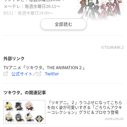
メ〜テレ：毎週水曜日26:11〜
BS11：毎週木曜日24:00〜
【あらすじ】
なんてことない毎日が、キラキラの宝
物。
ツキノ芸能プロダクションに所属する2組のアイドルユニッ
©TSUKIANI.2
ト、Six Gravity（シックスグラビティー／通称：グラビ）とPr
外部リンク
ocellarum（プロセラルム／通称：プロセラ）はライバルにし
て兄弟ユニット。
TVアニメ「ツキウタ。THE ANIMATION２」
公式サイト
／
Twitter
ツキプロの看板ユニットとして充実した日々を過ごしつつも、
デビュー当時と変わらない賑やかな共同生活を送っている。
キラキラしたアイドルとしてのオンの姿、のんびりしたプライ
ツキウタ。の関連記事
ベートのオフの姿。
どちらもあるのが、彼らの『今』！
「ツキアニ。２」うつぶせになってこちら
を向く姿が可愛いすぎる「ごろりんアクキ
グラビ、プロセラのアイドルな日常をお届けします！
ーコレクション」グラビ＆プロセラ登場
2020年12月12日
【スタッフ】