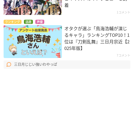
着
1コメント
ランキング
話題
声優
オタクが選ぶ「鳥海浩輔が演じ
るキャラ」ランキングTOP10！1
位は『刀剣乱舞』三日月宗近【2
025年版】
7コメント
三日月じじい強いわやっぱ