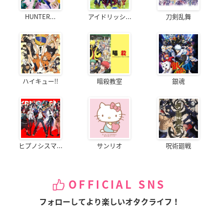
HUNTER...
アイドリッシ...
刀剣乱舞
ハイキュー!!
暗殺教室
銀魂
ヒプノシスマ...
サンリオ
呪術廻戦
OFFICIAL SNS
フォローしてより楽しいオタクライフ！