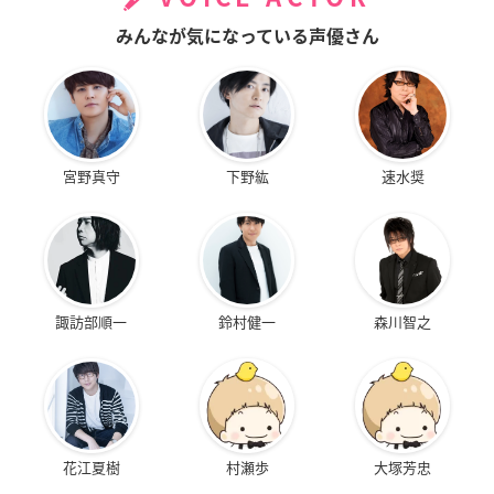
みんなが気になっている声優さん
宮野真守
下野紘
速水奨
諏訪部順一
鈴村健一
森川智之
花江夏樹
村瀬歩
大塚芳忠