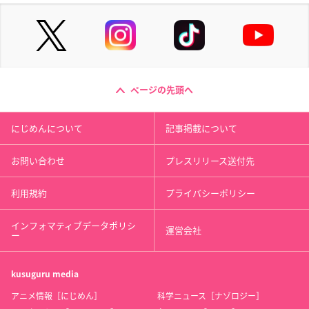
ページの先頭へ
にじめんについて
記事掲載について
お問い合わせ
プレスリリース送付先
利用規約
プライバシーポリシー
インフォマティブデータポリシ
運営会社
ー
kusuguru
media
アニメ情報［にじめん］
科学ニュース［ナゾロジー］