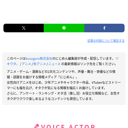
記事の内容について報告する
このページは
kusuguru株式会社
のにじめん編集部が作成・配信しています。
ツ
キウタ。
/
アニメ
/
秋アニメ
/
ニュース
の最新情報はリンク先をご覧ください。
アニメ・ゲーム・漫画などの2次元コンテンツや、声優・舞台・俳優などの情
報・話題をお届けする情報メディア「にじめん」。
女性向けアニメをはじめ、少年アニメやキャラクター作品、VTuberなどストリー
マーにも幅を広げ、オタクが気になる情報を幅広くお届けしています。
さらに、アンケート・ランキング・オタ活（推し活）お役立ち情報など、女性オ
タクがワクワク楽しめるようなコンテンツも発信しています。
VOICE ACTOR