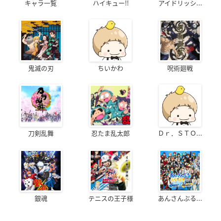
キャラ一覧
ハイキュー!!
アイドリッシ...
鬼滅の刃
ちいかわ
呪術廻戦
刀剣乱舞
忍たま乱太郎
Ｄｒ．ＳＴＯ...
銀魂
テニスの王子様
あんさんぶる...