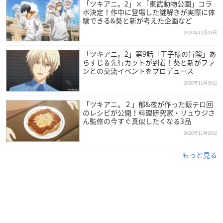
グラビ、プロセラのアイドルな日常をお届けします！
「ツキアニ。2」×「東武動物公園」コラ
ボ決定！作中に登場した謎解きが実際に体
験できる&葵と新が考えた企画など
【スタッフ】
2020年12月03日
監督：西本由紀夫
シリーズ構成：高橋ナツコ
「ツキアニ。2」第9話「王子様の冒険」あ
キャラクターデザイン：千葉道徳、横山愛
らすじ＆先行カットが到着！葵と新がファ
ンとの交流イベントをプロデュース
アニメーション制作：Children’s Playground Entertainment
2020年11月30日
原作・ストーリー原案：ふじわら（ムービック）
キャラクター原案：じく
「ツキアニ。２」郁&夜が作った飯テロ回
のレシピが公開！料理研究家・リュウジさ
【キャスト】
ん監修の今すぐ真似したくなる3品
師走駆：梶裕貴
2020年11月26日
睦月始：鳥海浩輔
もっと見る
如月恋：増田俊樹
弥生春：前野智昭
卯月新：細谷佳正
皐月葵：KENN
水無月涙：蒼井翔太
文月海：羽多野渉