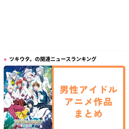
葉月陽：柿原徹也
長月夜：近藤隆
神無月郁：小野賢章
霜月隼：木村良平
月城奏：山中真尋
黒月大：間宮康弘
※敬称略
ツキウタ。の関連ニュースランキング
関連商品
TV
THE ANIMATION2 第1巻
ツキウタ。
価格：7,480円
発売日：2021年1月29日(金)
なんてことない毎日が、キラキラの宝
物。