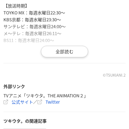
【放送時期】
TOYKO MX：毎週水曜日22:30〜
KBS京都：毎週水曜日23:30〜
サンテレビ：毎週水曜日24:00〜
メ〜テレ：毎週水曜日26:11〜
BS11：毎週木曜日24:00〜
【あらすじ】
なんてことない毎日が、キラキラの宝物。
ツキノ芸能プロダクションに所属する2組のアイドルユニッ
ト、Six Gravity（シックスグラビティー／通称：グラビ）とPr
©TSUKIANI.2
ocellarum（プロセラルム／通称：プロセラ）はライバルにし
外部リンク
て兄弟ユニット。
ツキプロの看板ユニットとして充実した日々を過ごしつつも、
TVアニメ「ツキウタ。THE ANIMATION２」
公式サイト
／
Twitter
デビュー当時と変わらない賑やかな共同生活を送っている。
キラキラしたアイドルとしてのオンの姿、のんびりしたプライ
ベートのオフの姿。
ツキウタ。の関連記事
どちらもあるのが、彼らの『今』！