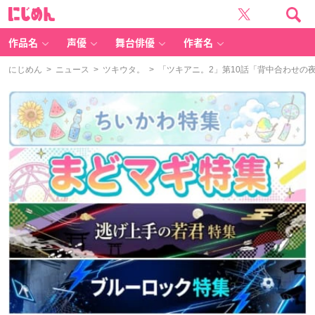
に
じ
め
ん
作品名
声優
舞台俳優
作者名
にじめん
>
ニュース
>
ツキウタ。
> 「ツキアニ。2」第10話「背中合わせ