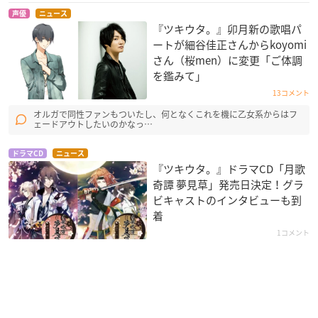
声優
ニュース
『ツキウタ。』卯月新の歌唱パ
ートが細谷佳正さんからkoyomi
さん（桜men）に変更「ご体調
を鑑みて」
13コメント
オルガで同性ファンもついたし、何となくこれを機に乙女系からはフ
ェードアウトしたいのかなっ…
ドラマCD
ニュース
『ツキウタ。』ドラマCD「月歌
奇譚 夢見草」発売日決定！グラ
ビキャストのインタビューも到
着
1コメント