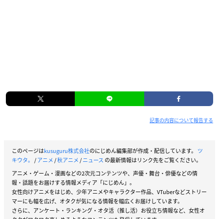
記事の内容について報告する
このページは
kusuguru株式会社
のにじめん編集部が作成・配信しています。
ツ
キウタ。
/
アニメ
/
秋アニメ
/
ニュース
の最新情報はリンク先をご覧ください。
アニメ・ゲーム・漫画などの2次元コンテンツや、声優・舞台・俳優などの情
報・話題をお届けする情報メディア「にじめん」。
女性向けアニメをはじめ、少年アニメやキャラクター作品、VTuberなどストリー
マーにも幅を広げ、オタクが気になる情報を幅広くお届けしています。
さらに、アンケート・ランキング・オタ活（推し活）お役立ち情報など、女性オ