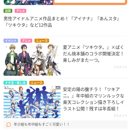
TV放送開始の『ツキウタ。 THE ANIM
ATION2』がパッケージ化！
話題
アニメ
男性アイドルアニメ作品まとめ！『アイナナ』『あんスタ』
第1巻には第1話と第2話を収録！
『ツキウタ』など12作品
パッケージ封入のCDには収録話数の
お当番が歌うEDソロ曲を収録！
さらに特典映像としてSix Gravityが歌う主題歌「Paint It Blac
イベント
アニメ
ニュース
k」のノンテロップオープニング映像＆振付映像を収録！
夏アニメ『ツキウタ。』×ばく
だん焼本舗のコラボ開催決定！
≪収録内容≫
楽しみがまた一つ。
第1話「1秒前よりも……」
1コメント
第2話「奏でたい想い」
▼ご予約・ご購入はこちらから
オタ活・推し活
ニュース
Blu-ray
DVD
／
安定の陽の腹チラ！『ツキア
ニ。』年中組のマリンルックな
楽天コレクション描き下ろしイ
ラスト公開！残すは年長組！
5コメント
年少組も年中組もすごく可愛い！！