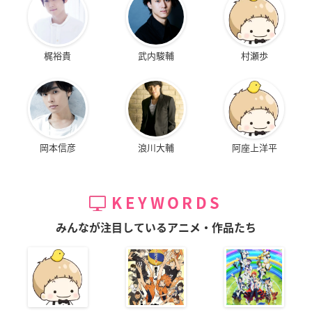
梶裕貴
武内駿輔
村瀬歩
岡本信彦
浪川大輔
阿座上洋平
KEYWORDS
みんなが注目しているアニメ・作品たち