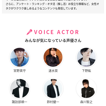
さらに、アンケート・ランキング・オタ活（推し活）お役立ち情報など、女性オ
タクがワクワク楽しめるようなコンテンツも発信しています。
VOICE ACTOR
みんなが気になっている声優さん
宮野真守
速水奨
下野紘
諏訪部順一
鈴村健一
森川智之