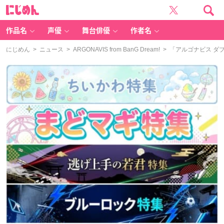
に
じ
め
ん
作品名
声優
舞台俳優
作者名
にじめん
>
ニュース
>
ARGONAVIS from BanG Dream!
> 「アルゴナビス 