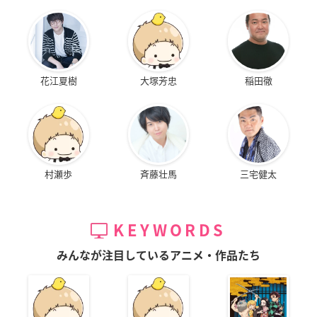
花江夏樹
大塚芳忠
稲田徹
村瀬歩
斉藤壮馬
三宅健太
KEYWORDS
みんなが注目しているアニメ・作品たち