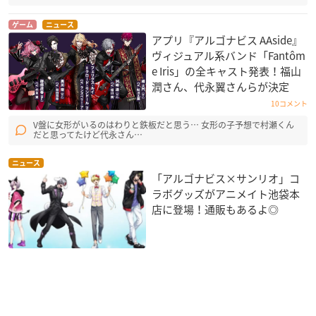
ゲーム
ニュース
アプリ『アルゴナビス AAside』
ヴィジュアル系バンド「Fantôm
e Iris」の全キャスト発表！福山
潤さん、代永翼さんらが決定
10コメント
V盤に女形がいるのはわりと鉄板だと思う… 女形の子予想で村瀬くん
だと思ってたけど代永さん…
ニュース
「アルゴナビス×サンリオ」コ
ラボグッズがアニメイト池袋本
店に登場！通販もあるよ◎