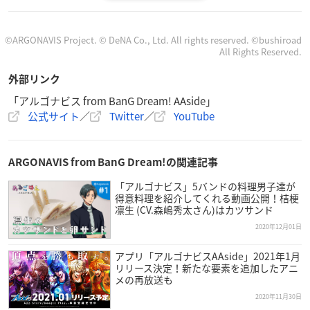
©ARGONAVIS Project. © DeNA Co., Ltd. All rights reserved. ©bushiroad
All Rights Reserved.
外部リンク
「アルゴナビス from BanG Dream! AAside」
開催概要
公式サイト
／
Twitter
／
YouTube
アルゴナビス from BanG Dream! AAside Valenti
ARGONAVIS from BanG Dream!の関連記事
ne SweetHeart 2021
「アルゴナビス」5バンドの料理男子達が
【開催日時】
得意料理を紹介してくれる動画公開！桔梗
凛生 (CV.森嶋秀太さん)はカツサンド
2021年2月5日(金)～2月23日(火・祝)
2020年12月01日
【場所】
アプリ「アルゴナビスAAside」2021年1月
東京・池袋 Mixalive TOKYO
リリース決定！新たな要素を追加したアニ
メの再放送も
2020年11月30日