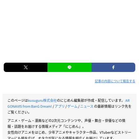
記事の内容について報告する
このページは
kusuguru株式会社
のにじめん編集部が作成・配信しています。
AR
GONAVIS from BanG Dream!
/
アプリ
/
ゲーム
/
ニュース
の最新情報はリンク先を
ご覧ください。
アニメ・ゲーム・漫画などの2次元コンテンツや、声優・舞台・俳優などの情
報・話題をお届けする情報メディア「にじめん」。
女性向けアニメをはじめ、少年アニメやキャラクター作品、VTuberなどストリー
マーにも幅を広げ、オタクが気になる情報を幅広くお届けしています。