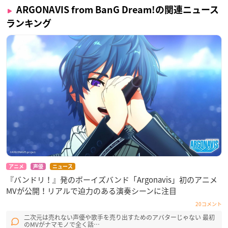
ARGONAVIS from BanG Dream!の関連ニュース
【スタッフ】
ランキング
メインキャラクター原案：三好 輝
シナリオ原案・監修：毛利亘宏
原作・企画：株式会社ブシロード
開発・運営・企画：株式会社ディー・エヌ・エー
▼ダウンロードはこちら
iOS
／
Android
アニメ
声優
ニュース
『バンドリ！』発のボーイズバンド「Argonavis」初のアニメ
MVが公開！リアルで迫力のある演奏シーンに注目
20コメント
二次元は売れない声優や歌手を売り出すためのアバターじゃない 最初
のMVがナマモノで全く話…