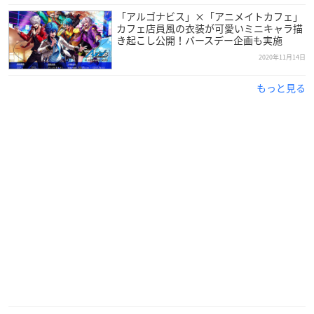
「アルゴナビス」×「アニメイトカフェ」
アプリ概要
カフェ店員風の衣装が可愛いミニキャラ描
き起こし公開！バースデー企画も実施
2020年11月14日
「アルゴナビス from BanG Dream! AAside」
【ストーリー】
もっと見る
「ライブ・ロワイヤル・フェス」
次世代のスターを見つけるため、アマチュアバンドの頂点を決
めるフェス。
優勝すれば世界への切符が約束される。
しかし、敗退したバンドは２度と世界を目指すことはできない
ーー
出場するのは、世界への憧れと覚悟を胸に全国から集まった5
つのバンド。
バンドをサポートするローディである“あなた”は、この街、東
京で人生一度きりのチャンスを勝ち取らんとする彼らを支え、
ともに戦う。
それぞれの青春を懸け「選択」を迫られる青年たち。
願いと挫折、そして運命が絡み合う群像劇が始まる。