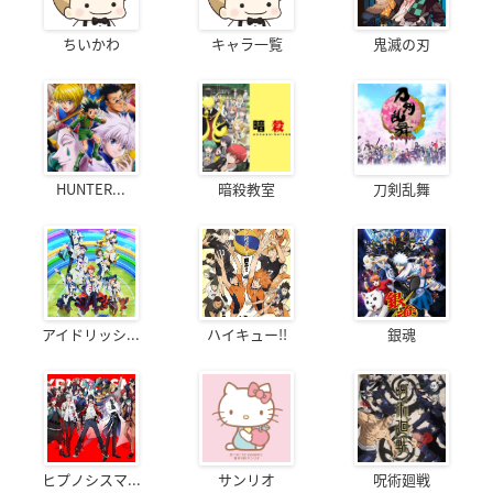
ちいかわ
キャラ一覧
鬼滅の刃
HUNTER...
暗殺教室
刀剣乱舞
アイドリッシ...
ハイキュー!!
銀魂
ヒプノシスマ...
サンリオ
呪術廻戦