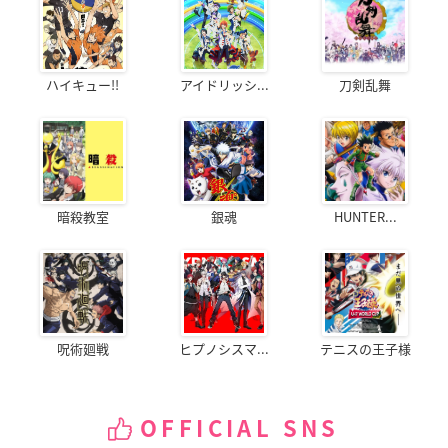
ハイキュー!!
アイドリッシ...
刀剣乱舞
暗殺教室
銀魂
HUNTER...
呪術廻戦
ヒプノシスマ...
テニスの王子様
OFFICIAL SNS