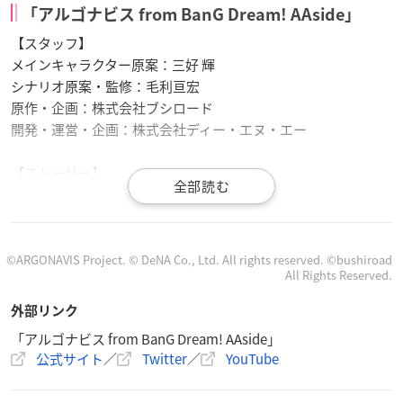
「アルゴナビス from BanG Dream! AAside」
【スタッフ】
メインキャラクター原案：三好 輝
シナリオ原案・監修：毛利亘宏
原作・企画：株式会社ブシロード
開発・運営・企画：株式会社ディー・エヌ・エー
【ストーリー】
次世代のスターを見つけるため、アマチュアバンドの頂点を決
めるフェス。
優勝すれば世界への切符が約束される。
しかし、敗退したバンドは２度と世界を目指すことはできない
©ARGONAVIS Project. © DeNA Co., Ltd. All rights reserved. ©bushiroad
All Rights Reserved.
ーー
出場するのは、世界への憧れと覚悟を胸に
外部リンク
全国から集まった5つのバンド。
「アルゴナビス from BanG Dream! AAside」
バンドをサポートするローディである“あなた”は、
公式サイト
／
Twitter
／
YouTube
この街、東京で人生一度きりのチャンスを勝ち取らんとする彼
らを支え、ともに戦う。