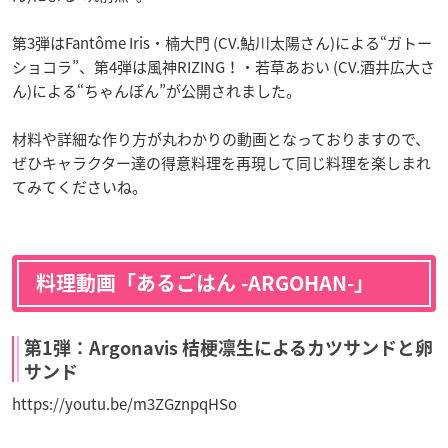
第3弾はFantôme Iris・楠大門 (CV.鮎川太陽さん)による“ガトー
ショコラ”、第4弾は風神RIZING！・若草あおい (CV.酒井広大さ
ん)による“ちゃんぽん”が公開されました。
材料や詳細な作り方が丸わかりの動画となっておりますので、
ぜひキャラクター達の得意料理を再現して同じ料理を楽しまれ
てみてくださいね。
料理動画「あるごはん -ARGOHAN-」
第1弾：Argonavis 桔梗凛生によるカツサンドと卵
サンド
https://youtu.be/m3ZGznpqHSo