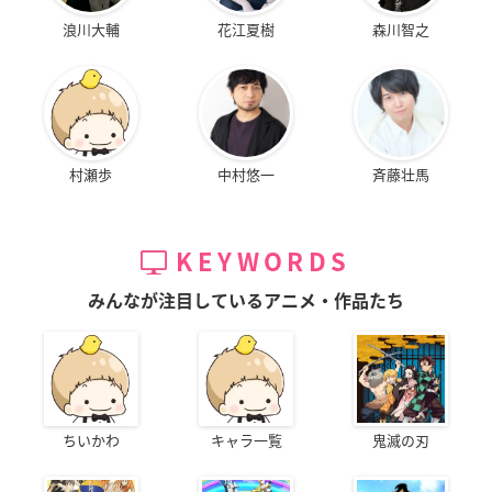
浪川大輔
花江夏樹
森川智之
村瀬歩
中村悠一
斉藤壮馬
KEYWORDS
みんなが注目しているアニメ・作品たち
ちいかわ
キャラ一覧
鬼滅の刃