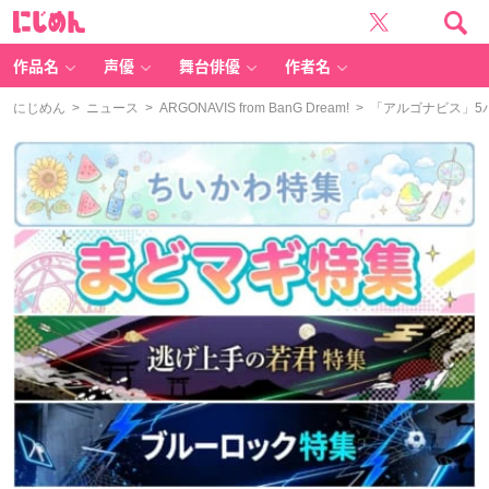
に
じ
め
ん
作品名
声優
舞台俳優
作者名
にじめん
>
ニュース
>
ARGONAVIS from BanG Dream!
> 「アルゴナビス」5