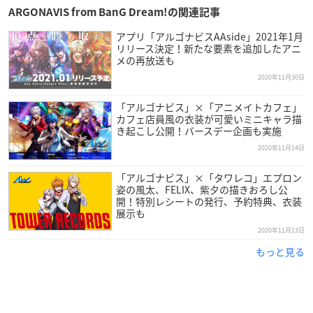
それぞれの青春を懸け「選択」を迫られる青年たち。
ARGONAVIS from BanG Dream!の関連記事
願いと挫折、そして運命が絡み合う群像劇が始まる。
アプリ「アルゴナビスAAside」2021年1月
リリース決定！新たな要素を追加したアニ
メの再放送も
▼ダウンロードはこちら
2020年11月30日
iOS
／
Android
「アルゴナビス」×「アニメイトカフェ」
カフェ店員風の衣装が可愛いミニキャラ描
き起こし公開！バースデー企画も実施
2020年11月14日
「アルゴナビス」×「タワレコ」エプロン
姿の風太、FELIX、紫夕の描きおろし公
開！特別レシートの発行、予約特典、衣装
展示も
2020年11月13日
もっと見る