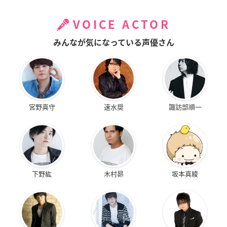
VOICE ACTOR
みんなが気になっている声優さん
宮野真守
速水奨
諏訪部順一
下野紘
木村昴
坂本真綾