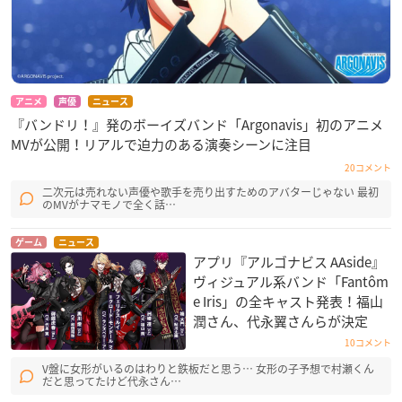
アニメ
声優
ニュース
『バンドリ！』発のボーイズバンド「Argonavis」初のアニメ
MVが公開！リアルで迫力のある演奏シーンに注目
20コメント
二次元は売れない声優や歌手を売り出すためのアバターじゃない 最初
のMVがナマモノで全く話…
ゲーム
ニュース
アプリ『アルゴナビス AAside』
ヴィジュアル系バンド「Fantôm
e Iris」の全キャスト発表！福山
潤さん、代永翼さんらが決定
10コメント
V盤に女形がいるのはわりと鉄板だと思う… 女形の子予想で村瀬くん
だと思ってたけど代永さん…