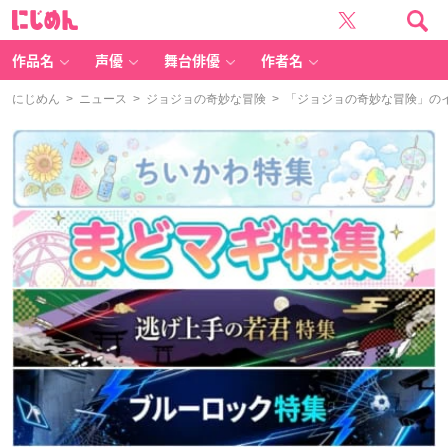
に
じ
め
ん
作品名
声優
舞台俳優
作者名
にじめん
>
ニュース
>
ジョジョの奇妙な冒険
> 「ジョジョの奇妙な冒険」のイ