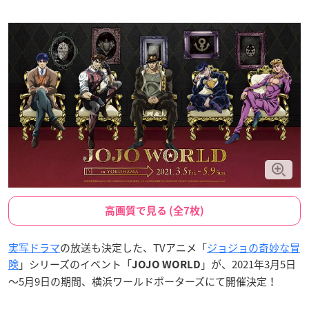
高画質で見る (全7枚)
実写ドラマ
の放送も決定した、TVアニメ「
ジョジョの奇妙な冒
険
」シリーズのイベント「
」が、2021年3月5日
JOJO WORLD
～5月9日の期間、横浜ワールドポーターズにて開催決定！