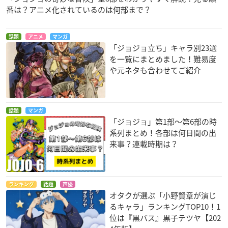
番は？アニメ化されているのは何部まで？
話題
アニメ
マンガ
「ジョジョ立ち」キャラ別23選
を一覧にまとめました！難易度
や元ネタも合わせてご紹介
話題
マンガ
「ジョジョ」第1部〜第6部の時
系列まとめ！各部は何日間の出
来事？連載時期は？
ランキング
話題
声優
オタクが選ぶ「小野賢章が演じ
るキャラ」ランキングTOP10！1
位は『黒バス』黒子テツヤ【202