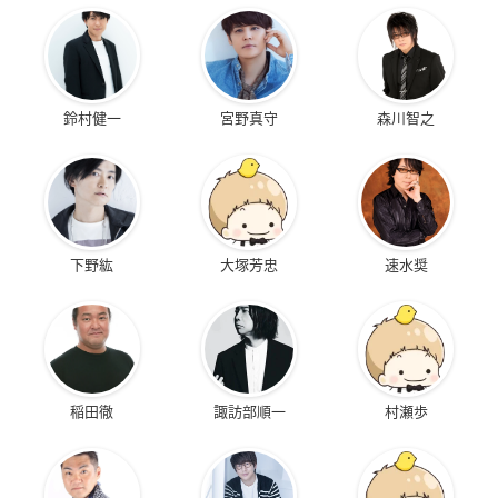
鈴村健一
宮野真守
森川智之
下野紘
大塚芳忠
速水奨
稲田徹
諏訪部順一
村瀬歩