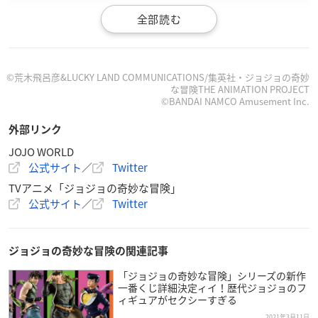
2021/3/5～5/9横浜ワールドポーターズにて『JOJO WORL
D』が開催決定！
©荒木飛呂彦&LUCKY LAND COMMUNICATIONS/集英社・ジョジョの奇妙
な冒険THE ANIMATION PROJECT
『
ジョジョの奇妙な冒険
』第1部～第5部のアトラクション
©BANDAI NAMCO Amusement Inc.
やミニゲーム、描きおろしを使用したグッズなど盛りだく
さんの内容になっていますので、続報を楽しみにお待ちくだ
外部リンク
さい！
JOJO WORLD
詳細はコチラ▶
https://t.co/gJGr8mzJw1
#jojo_world
pic.t
公式サイト
／
Twitter
witter.com/6SlSC0ZVkA
TVアニメ「ジョジョの奇妙な冒険」
— 【公式】JOJO WORLD(ジョジョワールド) (@JOJO_WOR
公式サイト
／
Twitter
LD2021)
December 17, 2020
ジョジョの奇妙な冒険の関連記事
「ジョジョの奇妙な冒険」シリーズの新作
一番くじ詳細決定ィイ！歴代ジョジョのフ
ィギュアがセクシーすぎる
2021年3月11日