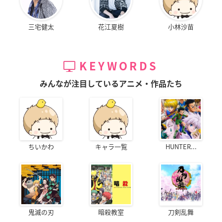
三宅健太
花江夏樹
小林沙苗
KEYWORDS
みんなが注目しているアニメ・作品たち
ちいかわ
キャラ一覧
HUNTER...
鬼滅の刃
暗殺教室
刀剣乱舞