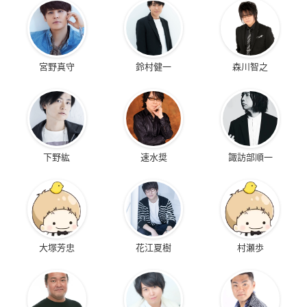
宮野真守
鈴村健一
森川智之
下野紘
速水奨
諏訪部順一
大塚芳忠
花江夏樹
村瀬歩