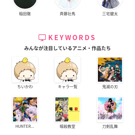
稲田徹
斉藤壮馬
三宅健太
KEYWORDS
みんなが注目しているアニメ・作品たち
ちいかわ
キャラ一覧
鬼滅の刃
HUNTER...
暗殺教室
刀剣乱舞