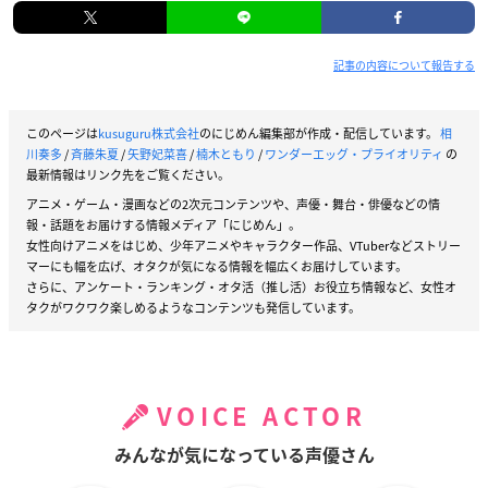
青沼ねいる：
楠木ともり
川井リカ：
斉藤朱夏
記事の内容について報告する
沢木桃恵：
矢野妃菜喜
※敬称略
このページは
kusuguru株式会社
のにじめん編集部が作成・配信しています。
相
川奏多
/
斉藤朱夏
/
矢野妃菜喜
/
楠木ともり
/
ワンダーエッグ・プライオリティ
の
最新情報はリンク先をご覧ください。
アニメ・ゲーム・漫画などの2次元コンテンツや、声優・舞台・俳優などの情
報・話題をお届けする情報メディア「にじめん」。
女性向けアニメをはじめ、少年アニメやキャラクター作品、VTuberなどストリー
マーにも幅を広げ、オタクが気になる情報を幅広くお届けしています。
さらに、アンケート・ランキング・オタ活（推し活）お役立ち情報など、女性オ
タクがワクワク楽しめるようなコンテンツも発信しています。
VOICE ACTOR
みんなが気になっている声優さん