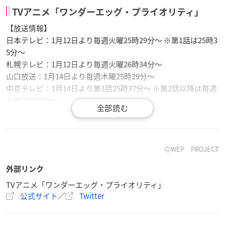
TVアニメ「ワンダーエッグ・プライオリティ」
【放送情報】
日本テレビ：1月12日より毎週火曜25時29分～ ※第1話は25時3
5分～
札幌テレビ：1月12日より毎週火曜26時34分～
山口放送：1月14日より毎週木曜25時29分～
中京テレビ：1月14日より第1話25時37分～ ※第2話以降は毎週
土曜25時59分～
ミヤギテレビ：1月14日より毎週木曜25時39分～
福岡放送：1月14日より毎週木曜26時10分～
南海放送：1月16日より毎週土曜25時25分～
読売テレビ：1月18日より毎週月曜25時59分～
ⒸWEP PROJECT
日本海テレビ：1月18日より毎週月曜26時05分～
外部リンク
テレビ金沢：1月20日より毎週水曜25時34分～
青森放送：1月22日より毎週金曜25時56分～
TVアニメ「ワンダーエッグ・プライオリティ」
公式サイト
／
Twitter
BS日テレ：1月13日より毎週水曜25時00分～
※放送日時は変更になる場合がございます。