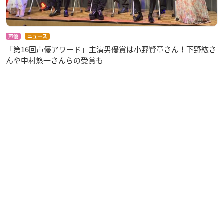
ゲストキャラクターデザイン：久武伊織
プロップデザイン：井上晴日
デザインワークス：大鳥／絵を描くPETER
声優
ニュース
色彩設計：中島和子
「第16回声優アワード」主演男優賞は小野賢章さん！下野紘さ
美術監督：船隠雄貴
んや中村悠一さんらの受賞も
撮影監督：荻原猛夫
3DCG：Boundary
編集：平木大輔
音響監督：藤田亜紀子
音楽：DÉ DÉ MOUSE／ミト（クラムボン）
音響効果：古谷友二
企画プロデュース：植野浩之（日本テレビ）／中山信宏（アニ
プレックス）
制作：CloverWorks
製作：WEP PROJECT
主題歌：アネモネリア
【キャスト】
大戸アイ：
相川奏多