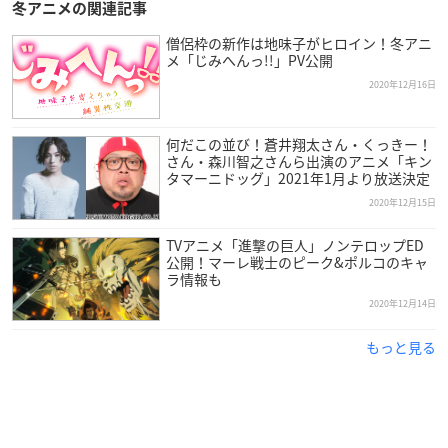
冬アニメの関連記事
【配信情報】
Hulu・dアニメストアにて毎週火曜曜深夜24時より配信
僧侶枠の新作は地味子がヒロイン！冬アニ
メ「じみへんっ!!」PV公開
その他配信サービスも翌日正午以降より随時配信
※詳細は取り扱いの各配信サービスにてご確認ください。
2020年12月16日
【イントロダクション】
何だこの並び！蒼井翔太さん・くっきー！
脚本家・野島伸司がアニメの世界で紡ぎだす、悩みもがく少女
さん・森川智之さんら出演のアニメ「キン
タマーニドッグ」2021年1月より放送決定
たちの物語――。
2020年12月15日
14歳の少女・大戸アイは、深夜の散歩の途中で出会った謎の声
に導かれ、「エッグ」を手に入れる。
TVアニメ「進撃の巨人」ノンテロップED
「未来を変えたいなら」
公開！マーレ戦士のピーク&ポルコのキャ
「今はただ選択しろ」
ラ情報も
「さぁ、自分を信じてー」
2020年12月14日
「エッグを割れー」
もっと見る
「エッグ」を割った先で、アイを待つものとは……。
「高校教師」「薔薇のない花屋」ほか話題のドラマを数多く生
み出してきた脚本家・野島伸司が手掛ける、初のオリジナルア
ニメーション作品。
監督を務めるのは、「22/7 あの日の彼女たち」のキャラクター