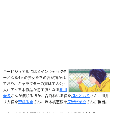
キービジュアルにはメインキャラクタ
ーとなる4人の少女たちの姿が描かれ
ており、キャラクターの声は主人公・
大戸アイを本作品が初主演となる
相川
奏多
さんが演じるほか、青沼ねいる役を
楠木ともり
さん、川井
リカ役を
斉藤朱夏
さん、沢木桃恵役を
矢野妃菜喜
さんが担当。