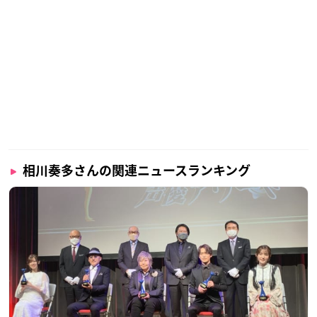
PVをはじめ、数多くのアニメ作品に携わる気鋭の演出家・若林
信。
そしてその強力タッグに、キャラクターデザイン：高橋沙妃、
音楽：DÉDÉ MOUSE／ミト（クラムボン）、制作：CloverWor
ksが加わり、物語を描き彩る。
脚本家・野島伸司と、アニメ界の若き才能が出会い紡がれた少
女たちの物語。
クオリティの高い映像と音楽で繊細かつ鮮やかに描き出され
る、完全新作オリジナルアニメーション――。
相川奏多さんの関連ニュースランキング
【スタッフ】
原案・脚本：野島伸司
監督：若林 信
キャラクターデザイン・総作画監督：高橋沙妃
コンセプトアート：taracod
副監督：山﨑雄太
アクションディレクター：川上雄介
コアアニメーター：小林恵祐