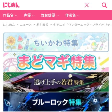
に
じ
め
ん
作品名
声優
舞台俳優
作者名
にじめん
>
ニュース
>
相川奏多
> 冬アニメ「ワンダーエッグ・プライオリテ