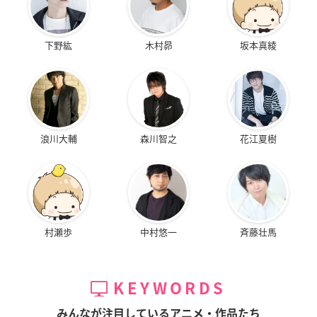
下野紘
木村昴
坂本真綾
浪川大輔
森川智之
花江夏樹
村瀬歩
中村悠一
斉藤壮馬
KEYWORDS
みんなが注目しているアニメ・作品たち