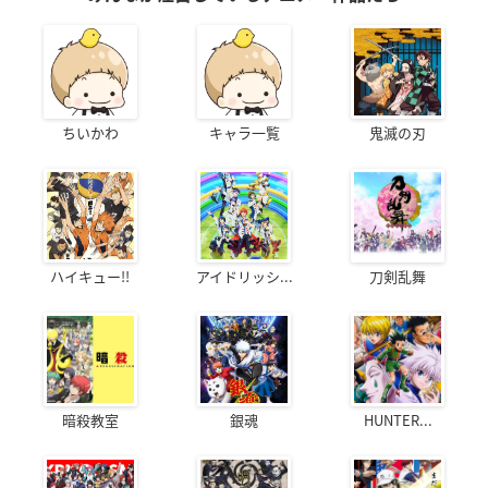
ちいかわ
キャラ一覧
鬼滅の刃
ハイキュー!!
アイドリッシ...
刀剣乱舞
暗殺教室
銀魂
HUNTER...