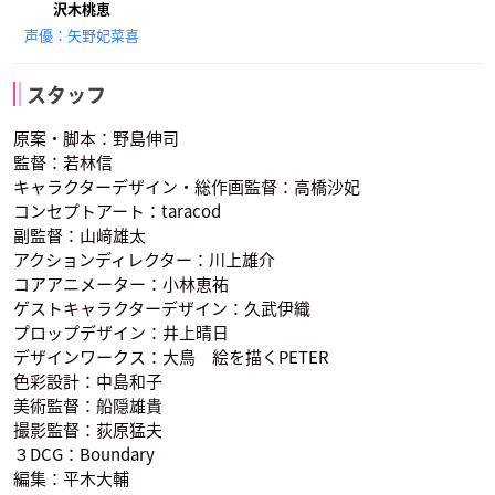
沢木桃恵
声優：矢野妃菜喜
スタッフ
原案・脚本：野島伸司
監督：若林信
キャラクターデザイン・総作画監督：高橋沙妃
コンセプトアート：taracod
副監督：山﨑雄太
アクションディレクター：川上雄介
コアアニメーター：小林恵祐
ゲストキャラクターデザイン：久武伊織
プロップデザイン：井上晴日
デザインワークス：大鳥 絵を描くPETER
色彩設計：中島和子
美術監督：船隠雄貴
撮影監督：荻原猛夫
３DCG：Boundary
編集：平木大輔