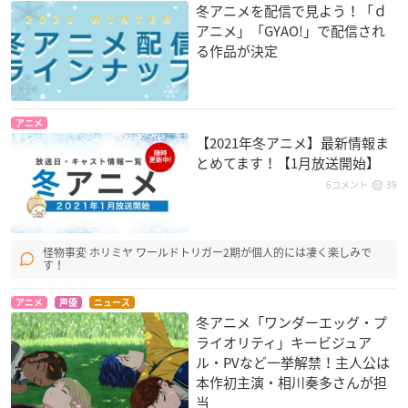
冬アニメを配信で見よう！「ｄ
アニメ」「GYAO!」で配信され
る作品が決定
アニメ
【2021年冬アニメ】最新情報ま
とめてます！【1月放送開始】
6コメント
39
怪物事変 ホリミヤ ワールドトリガー2期が個人的には凄く楽しみで
す！
アニメ
声優
ニュース
冬アニメ「ワンダーエッグ・プ
ライオリティ」キービジュア
ル・PVなど一挙解禁！主人公は
本作初主演・相川奏多さんが担
当