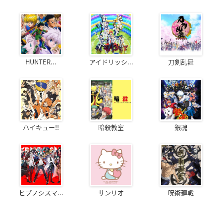
HUNTER...
アイドリッシ...
刀剣乱舞
ハイキュー!!
暗殺教室
銀魂
ヒプノシスマ...
サンリオ
呪術廻戦