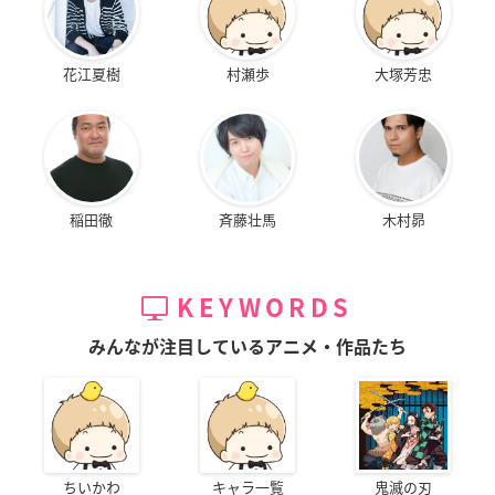
花江夏樹
村瀬歩
大塚芳忠
稲田徹
斉藤壮馬
木村昴
KEYWORDS
みんなが注目しているアニメ・作品たち
ちいかわ
キャラ一覧
鬼滅の刃