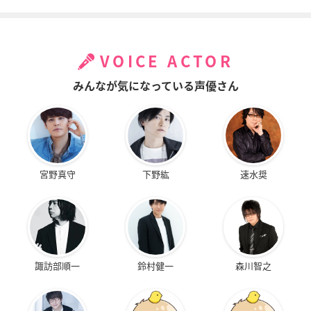
VOICE ACTOR
みんなが気になっている声優さん
宮野真守
下野紘
速水奨
諏訪部順一
鈴村健一
森川智之